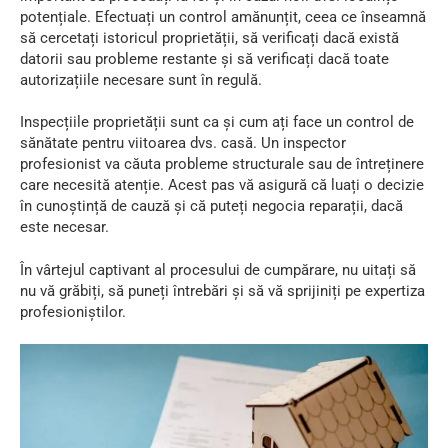
potențiale. Efectuați un control amănunțit, ceea ce înseamnă
să cercetați istoricul proprietății, să verificați dacă există
datorii sau probleme restante și să verificați dacă toate
autorizațiile necesare sunt în regulă.
Inspecțiile proprietății sunt ca și cum ați face un control de
sănătate pentru viitoarea dvs. casă. Un inspector
profesionist va căuta probleme structurale sau de întreținere
care necesită atenție. Acest pas vă asigură că luați o decizie
în cunoștință de cauză și că puteți negocia reparații, dacă
este necesar.
În vârtejul captivant al procesului de cumpărare, nu uitați să
nu vă grăbiți, să puneți întrebări și să vă sprijiniți pe expertiza
profesioniștilor.