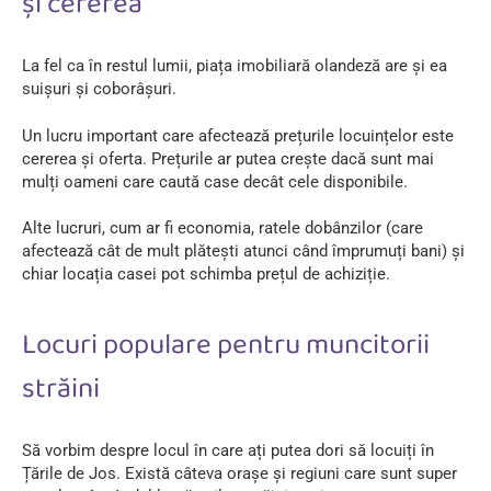
și cererea
La fel ca în restul lumii, piața imobiliară olandeză are și ea
suișuri și coborâșuri.
Un lucru important care afectează prețurile locuințelor este
cererea și oferta. Prețurile ar putea crește dacă sunt mai
mulți oameni care caută case decât cele disponibile.
Alte lucruri, cum ar fi economia, ratele dobânzilor (care
afectează cât de mult plătești atunci când împrumuți bani) și
chiar locația casei pot schimba prețul de achiziție.
Locuri populare pentru muncitorii
străini
Să vorbim despre locul în care ați putea dori să locuiți în
Țările de Jos. Există câteva orașe și regiuni care sunt super