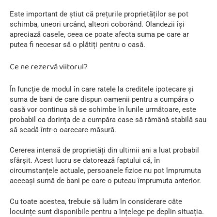
Este important de știut că prețurile proprietăților se pot
schimba, uneori urcând, alteori coborând. Olandezii își
apreciază casele, ceea ce poate afecta suma pe care ar
putea fi necesar să o plătiți pentru o casă.
Ce ne rezervă viitorul?
În funcție de modul în care ratele la creditele ipotecare și
suma de bani de care dispun oamenii pentru a cumpăra o
casă vor continua să se schimbe în lunile următoare, este
probabil ca dorința de a cumpăra case să rămână stabilă sau
să scadă într-o oarecare măsură.
Cererea intensă de proprietăți din ultimii ani a luat probabil
sfârșit. Acest lucru se datorează faptului că, în
circumstanțele actuale, persoanele fizice nu pot împrumuta
aceeași sumă de bani pe care o puteau împrumuta anterior.
Cu toate acestea, trebuie să luăm în considerare câte
locuințe sunt disponibile pentru a înțelege pe deplin situația.