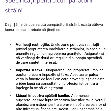
Specificații pentru cumpărătorii
străini
Deși Țările de Jos salută cumpărătorii străini, există câteva
lucruri de care trebuie să țineți cont:
Verificați restricțiile:
Unele zone pot avea restricții
privind proprietatea imobiliară a străinilor, în special în
anumite regiuni din apropierea granițelor. Asigurați-vă
că verificați de două ori regulile din locația specifică
de care sunteți interesat.
Impozite și taxe:
Cumpărarea unei proprietăți implică
costuri precum impozite și taxe. Acestea ar putea
varia în funcție de locul din care proveniți, așa că este
o idee bună să consultați un profesionist pentru a
înțelege la ce să vă așteptați.
Măsuri împotriva spălării banilor:
Asemenea
supereroilor care luptă împotriva băieților răi, guvernul
olandez are măsuri pentru a preveni spălarea banilor și
alte infracțiuni financiare. Acest lucru înseamnă că s-