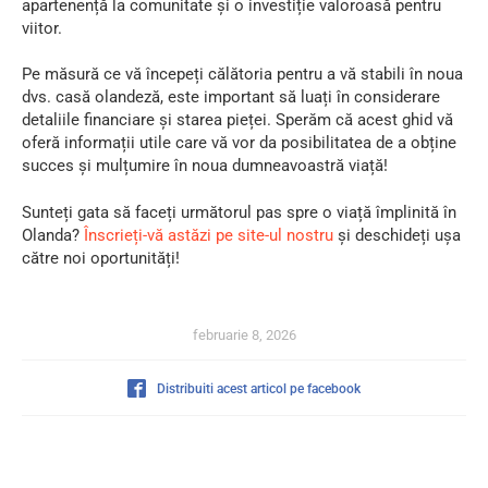
apartenență la comunitate și o investiție valoroasă pentru
viitor.
Pe măsură ce vă începeți călătoria pentru a vă stabili în noua
dvs. casă olandeză, este important să luați în considerare
detaliile financiare și starea pieței. Sperăm că acest ghid vă
oferă informații utile care vă vor da posibilitatea de a obține
succes și mulțumire în noua dumneavoastră viață!
Sunteți gata să faceți următorul pas spre o viață împlinită în
Olanda?
Înscrieți-vă astăzi pe site-ul nostru
și deschideți ușa
către noi oportunități!
februarie 8, 2026
Distribuiti acest articol pe facebook