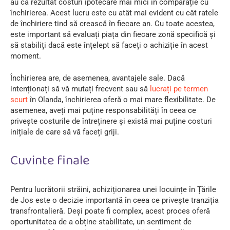
au ca rezultat costuri ipotecare mai mici în comparație cu
închirierea. Acest lucru este cu atât mai evident cu cât ratele
de închiriere tind să crească în fiecare an. Cu toate acestea,
este important să evaluați piața din fiecare zonă specifică și
să stabiliți dacă este înțelept să faceți o achiziție în acest
moment.
Închirierea are, de asemenea, avantajele sale. Dacă
intenționați să vă mutați frecvent sau să
lucrați pe termen
scurt
în Olanda, închirierea oferă o mai mare flexibilitate. De
asemenea, aveți mai puține responsabilități în ceea ce
privește costurile de întreținere și există mai puține costuri
inițiale de care să vă faceți griji.
Cuvinte finale
Pentru lucrătorii străini, achiziționarea unei locuințe în Țările
de Jos este o decizie importantă în ceea ce privește tranziția
transfrontalieră. Deși poate fi complex, acest proces oferă
oportunitatea de a obține stabilitate, un sentiment de