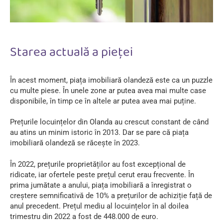
Starea actuală a pieței
În acest moment, piața imobiliară olandeză este ca un puzzle
cu multe piese. În unele zone ar putea avea mai multe case
disponibile, în timp ce în altele ar putea avea mai puține.
Prețurile locuințelor din Olanda au crescut constant de când
au atins un minim istoric în 2013. Dar se pare că piața
imobiliară olandeză se răcește în 2023.
În 2022, prețurile proprietăților au fost excepțional de
ridicate, iar ofertele peste prețul cerut erau frecvente. În
prima jumătate a anului, piața imobiliară a înregistrat o
creștere semnificativă de 10% a prețurilor de achiziție față de
anul precedent. Prețul mediu al locuințelor în al doilea
trimestru din 2022 a fost de 448.000 de euro.