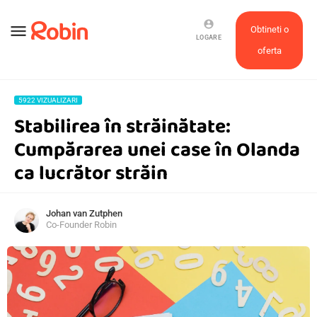
account_circle
menu
Obtineti o
LOGARE
oferta
5922 VIZUALIZARI
Stabilirea în străinătate:
Cumpărarea unei case în Olanda
ca lucrător străin
Johan van Zutphen
Co-Founder Robin