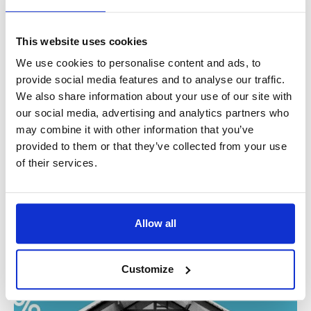
percepe o taxă pentru serviciile sale.
Comisionul agentului imobiliar:
Dacă apelați la un
This website uses cookies
agent imobiliar sau la un consilier ipotecar, aceștia
vor percepe de obicei un comision, care reprezintă un
We use cookies to personalise content and ads, to
procent din prețul de achiziție.
provide social media features and to analyse our traffic.
We also share information about your use of our site with
our social media, advertising and analytics partners who
Explorarea opțiunilor ipotecare
may combine it with other information that you’ve
provided to them or that they’ve collected from your use
of their services.
Dacă nu puteți plăti întreaga proprietate în avans, nu vă faceți
griji – aici intervin creditele ipotecare.
Un credit ipotecar este ca un împrumut special pentru
Allow all
cumpărarea unei case. Veți găsi diverse opțiuni de ipotecă în
Olanda în calitate de lucrător străin.
Customize