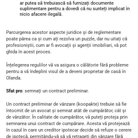
ar putea să trebuiască să furnizați documente
suplimentare pentru a dovedi că nu sunteți implicat în
nicio afacere ilegală.
Parcurgerea acestor aspecte juridice și de reglementare
poate părea ca și cum ați rezolva un puzzle, dar nu uitați că
profesioniștii, cum ar fi avocații și agenții imobiliari, vă pot
ghida în acest proces.
Înțelegerea regulilor vă va asigura o călătorie fără probleme
pentru a vă îndeplini visul de a deveni proprietar de casă în
Olanda.
Sfat pro
:
semnați un contract preliminar.
Un
contract preliminar de vânzare (koopakte)
trebuie să fie
întocmit de un avocat și semnat atât de cumpărător, cât și
de vânzător. În calitate de cumpărător, vă puteți proteja prin
semnarea unui contract de cumpărare. Acesta vă protejează
în cazul în care un creditor ipotecar decide să refuze o cerere
de ipotecă, permițându-vă să vă retrageți din vânzare fără