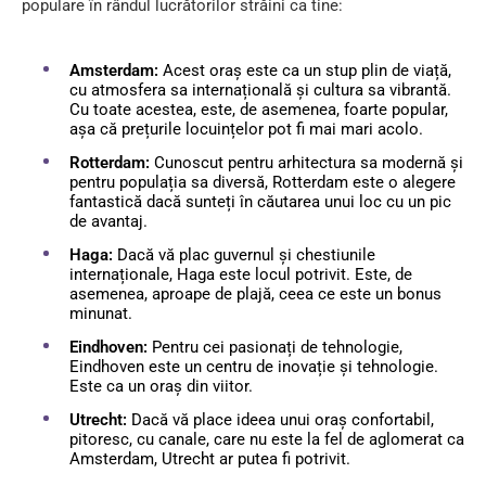
populare în rândul lucrătorilor străini ca tine:
Amsterdam:
Acest oraș este ca un stup plin de viață,
cu atmosfera sa internațională și cultura sa vibrantă.
Cu toate acestea, este, de asemenea, foarte popular,
așa că prețurile locuințelor pot fi mai mari acolo.
Rotterdam:
Cunoscut pentru arhitectura sa modernă și
pentru populația sa diversă, Rotterdam este o alegere
fantastică dacă sunteți în căutarea unui loc cu un pic
de avantaj.
Haga:
Dacă vă plac guvernul și chestiunile
internaționale, Haga este locul potrivit. Este, de
asemenea, aproape de plajă, ceea ce este un bonus
minunat.
Eindhoven:
Pentru cei pasionați de tehnologie,
Eindhoven este un centru de inovație și tehnologie.
Este ca un oraș din viitor.
Utrecht:
Dacă vă place ideea unui oraș confortabil,
pitoresc, cu canale, care nu este la fel de aglomerat ca
Amsterdam, Utrecht ar putea fi potrivit.