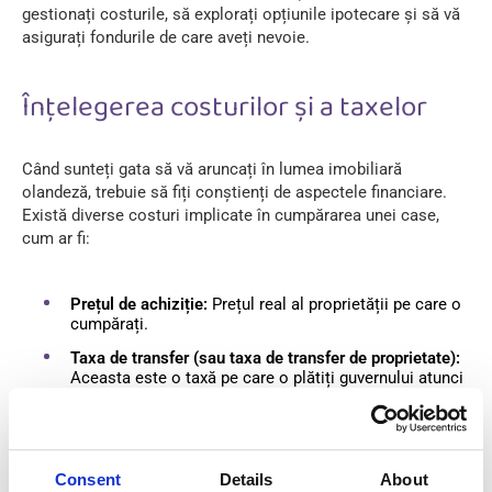
gestionați costurile, să explorați opțiunile ipotecare și să vă
asigurați fondurile de care aveți nevoie.
Înțelegerea costurilor și a taxelor
Când sunteți gata să vă aruncați în lumea imobiliară
olandeză, trebuie să fiți conștienți de aspectele financiare.
Există diverse costuri implicate în cumpărarea unei case,
cum ar fi:
Prețul de achiziție:
Prețul real al proprietății pe care o
cumpărați.
Taxa de transfer (sau taxa de transfer de proprietate):
Aceasta este o taxă pe care o plătiți guvernului atunci
când cumpărați o proprietate. Suma variază în funcție
de prețul de achiziție al proprietății.
Taxe notariale:
Veți avea nevoie de un notar pentru a
se ocupa de aspectele juridice ale transferului
Consent
Details
About
proprietății pe numele dumneavoastră. Acesta va