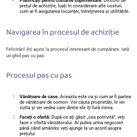
Planificați pentru costurile suplimentare:
Dincolo de
prețul de achiziție, luați în considerare alte costuri,
cum ar fi asigurarea locuinței, întreținerea și utilitățile
.
Navigarea în procesul de achiziție
Felicitări! Ați ajuns la procesul interesant de cumpărare. Iată
un ghid pas cu pas:
Procesul pas cu pas
Vânătoare de case:
Aceasta este ca și cum ar fi partea
de vânătoare de comori. Vei căuta proprietăți, le vei
vizita și vei vedea care dintre ele îți fură inima.
Faceți o ofertă:
După ce ați găsit „cea potrivită”, veți
face o ofertă vânzătorului. Ar putea urma negocieri
până când amândoi veți ajunge la un acord asupra
prețului.