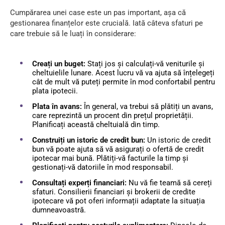
Cumpărarea unei case este un pas important, așa că
gestionarea finanțelor este crucială. Iată câteva sfaturi pe
care trebuie să le luați în considerare:
Creați un buget:
Stați jos și calculați-vă veniturile și
cheltuielile lunare. Acest lucru vă va ajuta să înțelegeți
cât de mult vă puteți permite în mod confortabil pentru
plata ipotecii.
Plata în avans:
În general, va trebui să plătiți un avans,
care reprezintă un procent din prețul proprietății.
Planificați această cheltuială din timp.
Construiți un istoric de credit bun:
Un istoric de credit
bun vă poate ajuta să vă asigurați o ofertă de credit
ipotecar mai bună. Plătiți-vă facturile la timp și
gestionați-vă datoriile în mod responsabil.
Consultați experți financiari:
Nu vă fie teamă să cereți
sfaturi. Consilierii financiari și brokerii de credite
ipotecare vă pot oferi informații adaptate la situația
dumneavoastră.