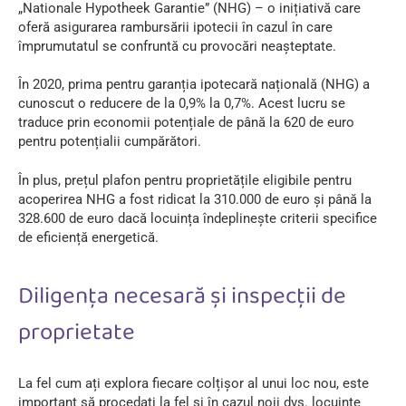
„Nationale Hypotheek Garantie”
(NHG) – o inițiativă care
oferă asigurarea rambursării ipotecii în cazul în care
împrumutatul se confruntă cu provocări neașteptate.
În 2020, prima pentru garanția ipotecară națională (NHG) a
cunoscut o reducere de la 0,9% la 0,7%. Acest lucru se
traduce prin economii potențiale de până la 620 de euro
pentru potențialii cumpărători.
În plus, prețul plafon pentru proprietățile eligibile pentru
acoperirea NHG a fost ridicat la 310.000 de euro și până la
328.600 de euro dacă locuința îndeplinește criterii specifice
de eficiență energetică.
Diligența necesară și inspecții de
proprietate
La fel cum ați explora fiecare colțișor al unui loc nou, este
important să procedați la fel și în cazul noii dvs. locuințe