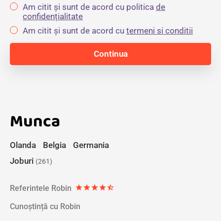
Am citit și sunt de acord cu politica
de
confidențialitate
Am citit și sunt de acord cu
termeni si conditii
Munca
Olanda
Belgia
Germania
Joburi
(261)
Referintele Robin
star
star
star
star
star_half
Cunoștință cu Robin