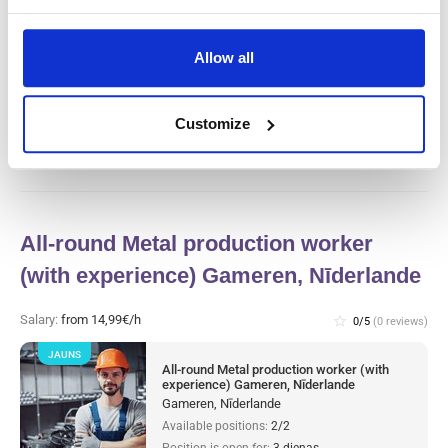
JAUNS
Gaļas rūpnīcas ražošanas darbinieks un
tīrītājs (ar pieredzi) Haarlem, Nīderlande
Allow all
Haarlem, Nīderlande
Available positions:
2/2
Position is open for:
3 dienas
Customize
All-round Metal production worker
(with experience) Gameren, Nīderlande
Salary:
from 14,99€/h
star_border
0/5
(0 reviews)
JAUNS
All-round Metal production worker (with
experience) Gameren, Nīderlande
Gameren, Nīderlande
Available positions:
2/2
Position is open for:
3 dienas