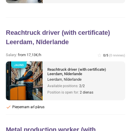
Reachtruck driver (with certificate)
Leerdam, Nīderlande
Salary:
from 17,13€/h
star_border
0/5
(0 reviews)
JAUNS
Reachtruck driver (with certificate)
Leerdam, Nīderlande
Leerdam, Nīderlande
Available positions:
2/2
Position is open for:
2 dienas
check
Pieņemam arī pārus
Metal production worker (with