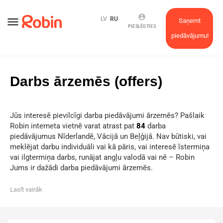
account_circle
menu
LV
RU
Saņemt
PIESLĒGTIES
piedāvājumu!
Darbs ārzemēs (offers)
Jūs interesē pievilcīgi darba piedāvājumi ārzemēs? Pašlaik
Robin interneta vietnē varat atrast pat
84
darba
piedāvājumus Nīderlandē, Vācijā un Beļģijā. Nav būtiski, vai
meklējat darbu individuāli vai kā pāris, vai interesē īstermiņa
vai ilgtermiņa darbs, runājat angļu valodā vai nē – Robin
Jums ir dažādi darba piedāvājumi ārzemēs.
Lasīt vairāk