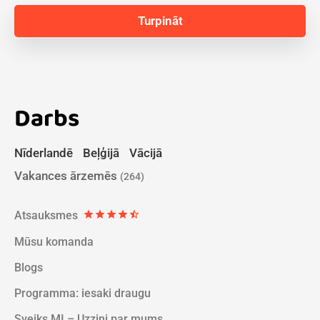
Darbs
Nīderlandē
Beļģijā
Vācijā
Vakances ārzemēs
(264)
Atsauksmes
star
star
star
star
star_half
Mūsu komanda
Blogs
Programma: iesaki draugu
Sveiks MI – Uzzini par mums