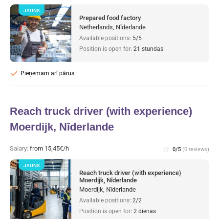
JAUNS
Prepared food factory
Netherlands, Nīderlande
Available positions:
5/5
Position is open for:
21 stundas
check
Pieņemam arī pārus
Reach truck driver (with experience)
Moerdijk, Nīderlande
Salary:
from 15,45€/h
star_border
0/5
(0 reviews)
JAUNS
Reach truck driver (with experience)
Moerdijk, Nīderlande
Moerdijk, Nīderlande
Available positions:
2/2
Position is open for:
2 dienas