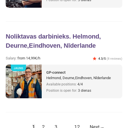
Noliktavas darbinieks. Helmond,
Deurne,Eindhoven, Nīderlande
Salary:
from 14,99€/h
star
4.3/5
(8 reviews)
JAUNS
GP-connect
Helmond, Deurne,Eindhoven, Nīderlande
Available positions:
4/4
Position is open for:
3 dienas
1
2
3
…
12
Next
→