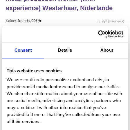
experience) Westerhaar, Nīderlande
Salary:
from 14,99€/h
star_border
0/5
(0 reviews)
JAUNS
Metal production worker (with
experience) Westerhaar, Nīderlande
Westerhaar, Nīderlande
Consent
Details
About
Available positions:
2/2
Position is open for:
2 dienas
This website uses cookies
We use cookies to personalise content and ads, to
provide social media features and to analyse our traffic.
We also share information about your use of our site with
Gaļas rūpnīcas ražošanas darbinieks
our social media, advertising and analytics partners who
un tīrītājs (ar pieredzi) Haarlem,
may combine it with other information that you’ve
Nīderlande
provided to them or that they’ve collected from your use
of their services.
Salary:
from 14,99€/h
star_border
0/5
(0 reviews)