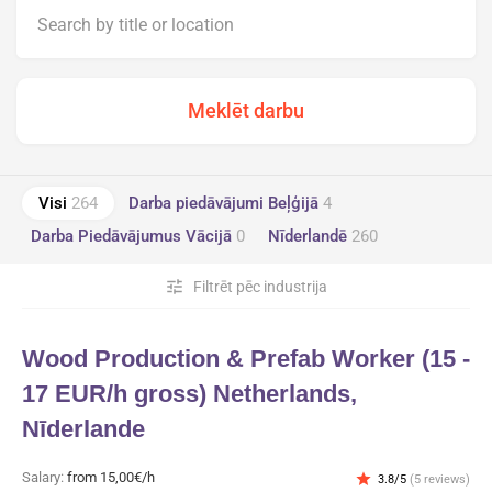
Visi
264
Darba piedāvājumi Beļģijā
4
Darba Piedāvājumus Vācijā
0
Nīderlandē
260
tune
Filtrēt pēc industrija
Wood Production & Prefab Worker (15 -
17 EUR/h gross) Netherlands,
Nīderlande
Salary:
from 15,00€/h
star
3.8/5
(5 reviews)