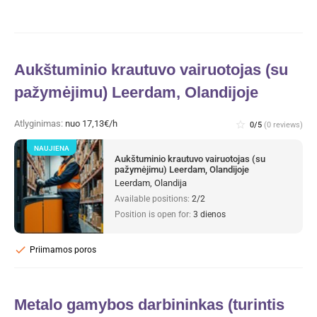
Aukštuminio krautuvo vairuotojas (su
pažymėjimu) Leerdam, Olandijoje
Atlyginimas:
nuo 17,13€/h
star_border
0/5
(0 reviews)
NAUJIENA
Aukštuminio krautuvo vairuotojas (su
pažymėjimu) Leerdam, Olandijoje
Leerdam, Olandija
Available positions:
2/2
Position is open for:
3 dienos
check
Priimamos poros
Metalo gamybos darbininkas (turintis