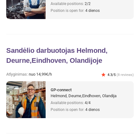
Available positions:
2/2
Position is open for:
4 dienos
Sandėlio darbuotojas Helmond,
Deurne,Eindhoven, Olandijoje
Atlyginimas:
nuo 14,99€/h
star
4.3/5
(8 reviews)
GP-connect
Helmond, Deurne,Eindhoven, Olandija
Available positions:
4/4
Position is open for:
4 dienos