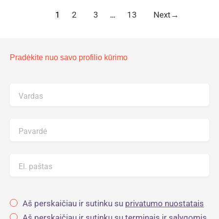
1
2
3
…
13
Next
→
Pradėkite nuo savo profilio kūrimo
Vardas
Pavardė
El. paštas
Aš perskaičiau ir sutinku su
privatumo nuostatais
Aš perskaičiau ir sutinku su
terminais ir sąlygomis