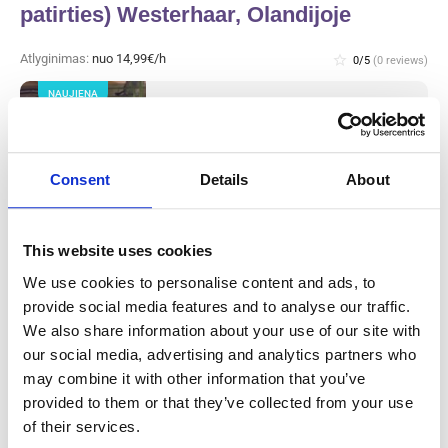
patirties) Westerhaar, Olandijoje
Atlyginimas:
nuo 14,99€/h
star_border
0/5
(0 reviews)
NAUJIENA
Metalo gamybos darbininkas (turintis
patirties) Westerhaar, Olandijoje
Westerhaar, Olandija
Available positions:
2/2
Consent
Details
About
Position is open for:
3 dienos
This website uses cookies
We use cookies to personalise content and ads, to
provide social media features and to analyse our traffic.
Mėsos fabriko gamybos darbuotojas ir
We also share information about your use of our site with
valytojas (su patirtimi) Haarlem,
our social media, advertising and analytics partners who
Olandijoje
may combine it with other information that you’ve
provided to them or that they’ve collected from your use
Atlyginimas:
nuo 14,99€/h
star_border
of their services.
0/5
(0 reviews)