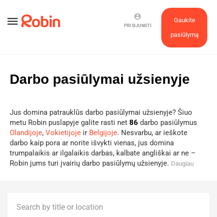
account_circle
menu
Gaukite
PRISIJUNGTI
pasiūlymą
Darbo pasiūlymai užsienyje
Jus domina patrauklūs darbo pasiūlymai užsienyje? Šiuo
metu Robin puslapyje galite rasti net
86
darbo pasiūlymus
Olandijoje
,
Vokietijoje
ir
Belgijoje
. Nesvarbu, ar ieškote
darbo kaip pora ar norite išvykti vienas, jus domina
trumpalaikis ar ilgalaikis darbas, kalbate angliškai ar ne –
Robin jums turi įvairių darbo pasiūlymų užsienyje.
Daugiau