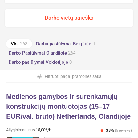
Visi
268
Darbo pasiūlymai Belgijoje
4
Darbo Pasiūlymai Olandijoje
264
Darbo pasiūlymai Vokietijoje
0
tune
Filtruoti pagal pramonės šaka
Medienos gamybos ir surenkamųjų
konstrukcijų montuotojas (15–17
EUR/val. bruto) Netherlands, Olandijoje
Atlyginimas:
nuo 15,00€/h
star
3.8/5
(5 reviews)