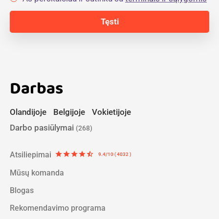
Darbas
Olandijoje
Belgijoje
Vokietijoje
Darbo pasiūlymai
(268)
Atsiliepimai
star
star
star
star
star_half
9.4/10 ( 4032 )
Mūsų komanda
Blogas
Rekomendavimo programa