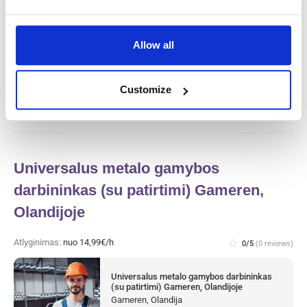
Mėsos fabriko gamybos darbuotojas ir
valytojas (su patirtimi) Haarlem,
Olandijoje
Allow all
Haarlem, Olandija
Available positions:
2/2
Position is open for:
4 dienos
Customize
Universalus metalo gamybos
darbininkas (su patirtimi) Gameren,
Olandijoje
Atlyginimas:
nuo 14,99€/h
star_border
0/5
(0 reviews)
Universalus metalo gamybos darbininkas
(su patirtimi) Gameren, Olandijoje
Gameren, Olandija