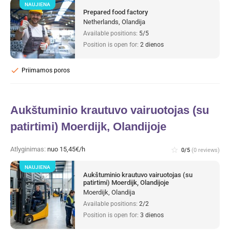
NAUJIENA
Prepared food factory
Netherlands, Olandija
Available positions:
5/5
Position is open for:
2 dienos
check
Priimamos poros
Aukštuminio krautuvo vairuotojas (su
patirtimi) Moerdijk, Olandijoje
Atlyginimas:
nuo 15,45€/h
star_border
0/5
(0 reviews)
NAUJIENA
Aukštuminio krautuvo vairuotojas (su
patirtimi) Moerdijk, Olandijoje
Moerdijk, Olandija
Available positions:
2/2
Position is open for:
3 dienos