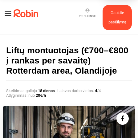
account_circle
menu
Gaukite
PRISIJUNGTI
pasiūlymą
Liftų montuotojas (€700–€800
į rankas per savaitę)
Rotterdam area, Olandijoje
Skelbimas galioja
18 dienos
Laisvos darbo vietos:
4
/4
Atlyginimas: nuo
20€/h