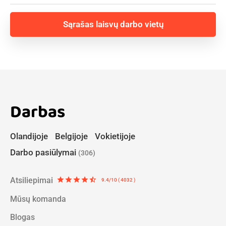
Sąrašas laisvų darbo vietų
Darbas
Olandijoje
Belgijoje
Vokietijoje
Darbo pasiūlymai
(306)
Atsiliepimai
star
star
star
star
star_half
9.4/10 ( 4032 )
Mūsų komanda
Blogas