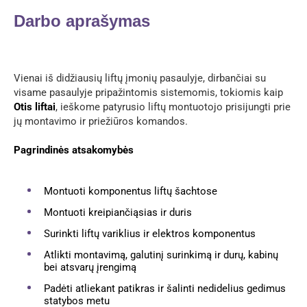
Darbo aprašymas
Vienai iš didžiausių liftų įmonių pasaulyje, dirbančiai su
visame pasaulyje pripažintomis sistemomis, tokiomis kaip
Otis liftai
, ieškome patyrusio liftų montuotojo prisijungti prie
jų montavimo ir priežiūros komandos.
Pagrindinės atsakomybės
Montuoti komponentus liftų šachtose
Montuoti kreipiančiąsias ir duris
Surinkti liftų variklius ir elektros komponentus
Atlikti montavimą, galutinį surinkimą ir durų, kabinų
bei atsvarų įrengimą
Padėti atliekant patikras ir šalinti nedidelius gedimus
statybos metu