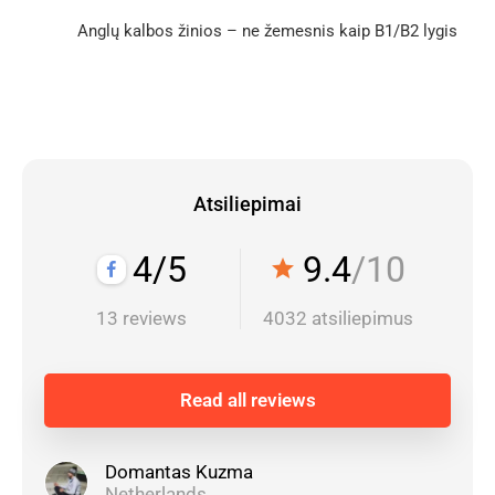
Anglų kalbos žinios – ne žemesnis kaip B1/B2 lygis
Atsiliepimai
4/5
9.4
/10
star
13 reviews
4032 atsiliepimus
Read all reviews
Domantas Kuzma
Netherlands