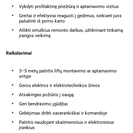
Vykdyti profilaktinę priežiūrą ir aptarnavimo vizitus
Greitai ir efektyviai reaguoti į gedimus, siekiant juos
pašalinti iš pirmo karto
Atlikti smulkius remonto darbus, užtikrinant tinkamą
įrangos veikimą
Reikalavimai
3–5 metų patirtis liftų montavimo ar aptarnavimo
srityje
Geros elektros ir elektrotechnikos žinios
Atsakingas požiūris į saugą
Geri bendravimo įgūdžiai
Gebėjimas dirbti savarankiškai ir komandoje
Patirtis naudojant skaitmeninius ir elektroninius
įrankius