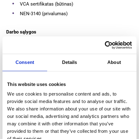
VCA sertifikatas (būtinas)
NEN-3140 (privalumas)
Darbo sąlygos
Atlyginimas: €20 – €25 bruto per valandą, apie €700 –
€800 į rankas per savaitę
Consent
Details
About
Darbo laikotarpis: ilgalaikis (6+ mėn.)
Darbo laikas: 40 valandų per savaitę
This website uses cookies
Papildomos naudos
We use cookies to personalise content and ads, to
provide social media features and to analyse our traffic.
We also share information about your use of our site with
Apgyvendinimas: butas su atskiru kambariu
our social media, advertising and analytics partners who
(Roterdamo regione)
may combine it with other information that you’ve
Transportas: įmonės automobilis arba nuosavas
provided to them or that they’ve collected from your use
automobilis (naudojant nuosavą – €0,23/km
of their services.
kompensacija)