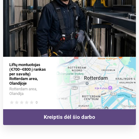
Liftų montuotojas
(€700–€800 į rankas
per savaitę)
Rotterdam area,
Olandijoje
Rotterdam area,
Olandija
star
star
star
star
star
0
Kreiptis dėl šio darbo