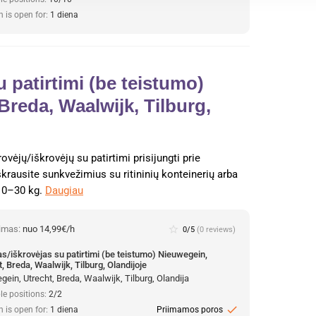
n is open for:
1 diena
 patirtimi (be teistumo)
Breda, Waalwijk, Tilburg,
jų/iškrovėjų su patirtimi prisijungti prie
rausite sunkvežimius su ritininių konteinerių arba
 10–30 kg.
Daugiau
nimas:
nuo 14,99€/h
star_border
0/5
(0 reviews)
as/iškrovėjas su patirtimi (be teistumo) Nieuwegein,
, Breda, Waalwijk, Tilburg, Olandijoje
ein, Utrecht, Breda, Waalwijk, Tilburg, Olandija
le positions:
2/2
check
n is open for:
1 diena
Priimamos poros