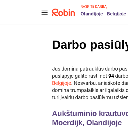
RASKITE DARBĄ
menu
Olandijoje
Belgijoje
Darbo pasiūl
Jus domina patrauklūs darbo pas
puslapyje galite rasti net
94
darbo
Belgijoje
. Nesvarbu, ar ieškote dar
domina trumpalaikis ar ilgalaikis 
turi įvairių darbo pasiūlymų užsie
Aukštuminio krautuvo 
Moerdijk, Olandijoje