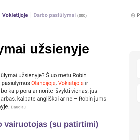
Vokietijoje
Darbo pasiūlymai
P
account_circle
(300)
ymai užsienyje
iūlymai užsienyje? Šiuo metu Robin
 pasiūlymus
Olandijoje
,
Vokietijoje
ir
bo kaip pora ar norite išvykti vienas, jus
darbas, kalbate angliškai ar ne – Robin jums
nyje.
Daugiau
vairuotojas (su patirtimi)