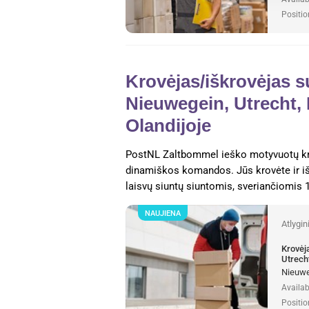
Positio
Krovėjas/iškrovėjas su
Nieuwegein, Utrecht, 
Olandijoje
PostNL Zaltbommel ieško motyvuotų krovė
dinamiškos komandos. Jūs krovėte ir išk
laisvų siuntų siuntomis, sveriančiomis
NAUJIENA
Atlygi
Krovėj
Utrecht
Nieuweg
Availab
Positio