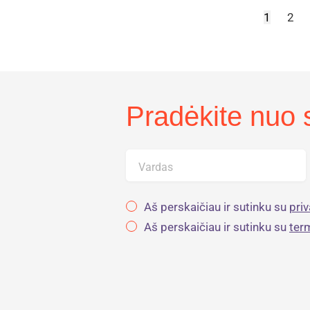
1
2
Pradėkite nuo s
Vardas
Aš perskaičiau ir sutinku su
pri
Aš perskaičiau ir sutinku su
ter