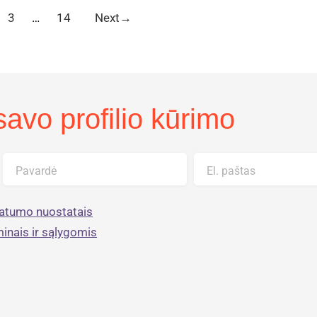
3
…
14
Next
→
avo profilio kūrimo
Pavardė
El. paštas
vatumo nuostatais
minais ir sąlygomis