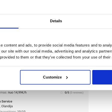
 gamybos darbininkas (turintis patirties) Westerhaar,
oje
haar, Olandija
le positions:
2/2
Details
n is open for:
1 diena
e content and ads, to provide social media features and to analy
rūšiuotojas Tilburg,
 our site with our social media, advertising and analytics partn
 provided to them or that they’ve collected from your use of their
, kurie prisijungtų prie jo augančios komandos. Jei
plinkoje, kurioje vertinami tiek komandos, tiek
Customize
skirta būtent jums.
Daugiau
nimas:
nuo 14,99€/h
star_border
0/5
(0 reviews)
 Service
, Olandija
le positions:
10/10