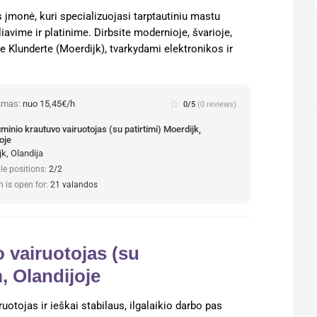
 įmonė, kuri specializuojasi tarptautiniu mastu
iavime ir platinime. Dirbsite modernioje, švarioje,
je Klunderte (Moerdijk), tvarkydami elektronikos ir
nimas:
nuo 15,45€/h
star_border
0/5
(0 reviews)
inio krautuvo vairuotojas (su patirtimi) Moerdijk,
oje
k, Olandija
le positions:
2/2
n is open for:
21 valandos
 vairuotojas (su
 Olandijoje
uotojas ir ieškai stabilaus, ilgalaikio darbo pas