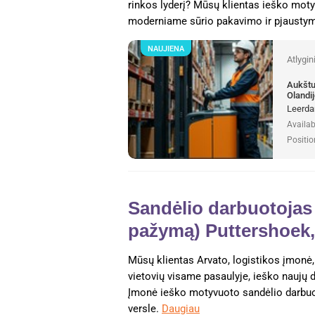
rinkos lyderį? Mūsų klientas ieško mot
moderniame sūrio pakavimo ir pjausty
NAUJIENA
Atlygi
Aukštu
Olandij
Leerda
Availab
Positio
Sandėlio darbuotojas 
pažymą) Puttershoek,
Mūsų klientas Arvato, logistikos įmonė,
vietovių visame pasaulyje, ieško naujų d
Įmonė ieško motyvuoto sandėlio darbuoto
versle.
Daugiau