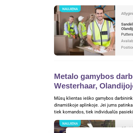
NAUJIENA
Atlygi
Sandėl
Olandij
Putter
Availab
Positio
Metalo gamybos darbin
Westerhaar, Olandijoj
Mūsų klientas ieško gamybos darbininko
dinamiškoje aplinkoje. Jei jums patinka 
tiek komandos, tiek individualūs pasieki
NAUJIENA
Atlygi