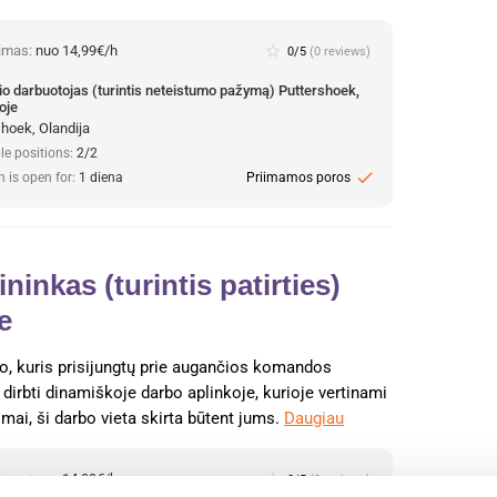
nimas:
nuo 14,99€/h
star_border
0/5
(0 reviews)
io darbuotojas (turintis neteistumo pažymą) Puttershoek,
oje
shoek, Olandija
le positions:
2/2
check
n is open for:
1 diena
Priimamos poros
inkas (turintis patirties)
e
, kuris prisijungtų prie augančios komandos
dirbti dinamiškoje darbo aplinkoje, kurioje vertinami
mai, ši darbo vieta skirta būtent jums.
Daugiau
nimas:
nuo 14,99€/h
star_border
0/5
(0 reviews)