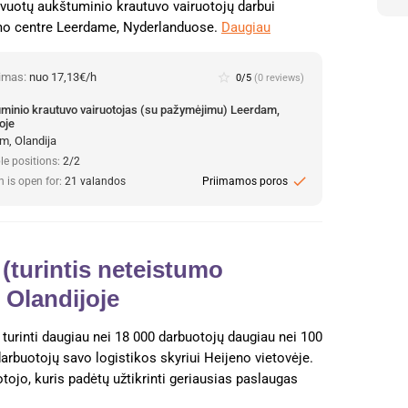
yvuotų aukštuminio krautuvo vairuotojų darbui
mo centre Leerdame, Nyderlanduose.
Daugiau
nimas:
nuo 17,13€/h
star_border
0/5
(0 reviews)
minio krautuvo vairuotojas (su pažymėjimu) Leerdam,
oje
m, Olandija
le positions:
2/2
check
n is open for:
21 valandos
Priimamos poros
(turintis neteistumo
 Olandijoje
 turinti daugiau nei 18 000 darbuotojų daugiau nei 100
arbuotojų savo logistikos skyriui Heijeno vietovėje.
jo, kuris padėtų užtikrinti geriausias paslaugas