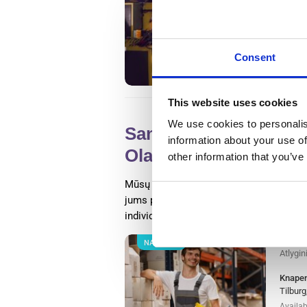
Metalo
Olandij
Wester
Availab
Consent
Positio
This website uses cookies
We use cookies to personalis
Sandėlio darbuotojas-
information about your use of
Olandijoje
other information that you’ve
Mūsų klientas Tilburge ieško rūšiuotojų
jums patinka dirbti dinamiškoje darbo a
individualūs pasiekimai, ši darbo vieta 
NAUJIENA
Atlygi
Knapen
Tilburg
Availab