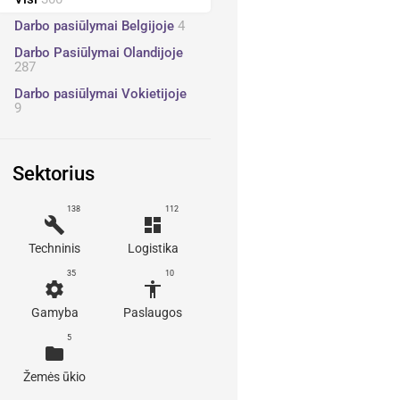
Darbo pasiūlymai Belgijoje
4
Darbo Pasiūlymai Olandijoje
287
Darbo pasiūlymai Vokietijoje
9
Sektorius
138
112
build
dashboard
Techninis
Logistika
35
10
settings
accessibility
Gamyba
Paslaugos
5
folder
Žemės ūkio