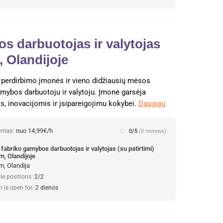
s darbuotojas ir valytojas
, Olandijoje
to perdirbimo įmonės ir vieno didžiausių mėsos
ybos darbuotoju ir valytoju. Įmonė garsėja
, inovacijomis ir įsipareigojimu kokybei.
Daugiau
nimas:
nuo 14,99€/h
star_border
0/5
(0 reviews)
fabriko gamybos darbuotojas ir valytojas (su patirtimi)
m, Olandijoje
m, Olandija
le positions:
2/2
n is open for:
2 dienos