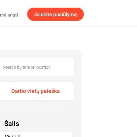
Gaukite pasiūlymą
risijungti
Šalis
Visi
300