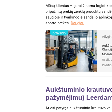
Mūsų klientas – gerai žinoma logistikos
pripažintų prekių ženklų produktų sandėl
saugioje ir tvarkingoje sandėlio aplinko
sporto prekes.
Daugiau
NAUJIENA
Atlygi
Aukštum
Olandij
Moerdij
Availab
Positio
Aukštuminio krautuvo
pažymėjimu) Leerdam,
Ar esi patyręs aukštuminio krautuvo vair