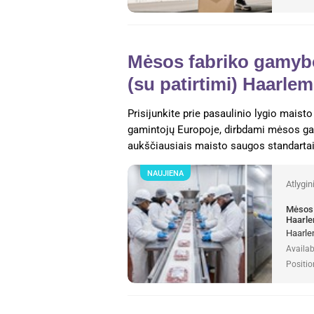
Mėsos fabriko gamybo
(su patirtimi) Haarlem
Prisijunkite prie pasaulinio lygio mais
gamintojų Europoje, dirbdami mėsos gam
aukščiausiais maisto saugos standartais
NAUJIENA
Atlygi
Mėsos 
Haarle
Haarle
Availab
Positio