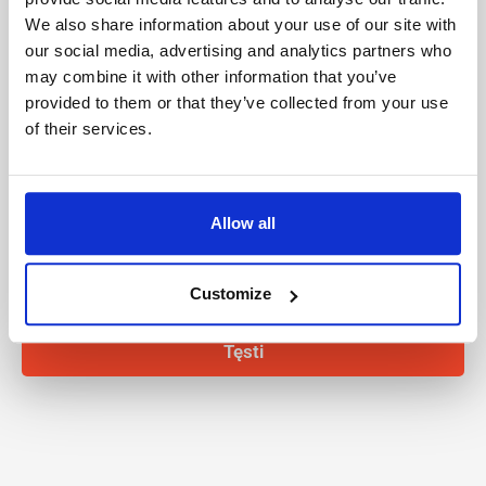
We also share information about your use of our site with
Vardas
our social media, advertising and analytics partners who
may combine it with other information that you’ve
provided to them or that they’ve collected from your use
Pavardė
of their services.
El. paštas
Allow all
Aš perskaičiau ir sutinku su
privatumo nuostatais
Customize
Aš perskaičiau ir sutinku su
terminais ir sąlygomis