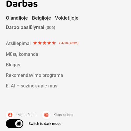
Darbas
Olandijoje
Belgijoje
Vokietijoje
Darbo pasiūlymai
(306)
Atsiliepimai
star
star
star
star
star_half
9.4/10 ( 4032 )
Mūsų komanda
Blogas
Rekomendavimo programa
Ei AI – sužinok apie mus
account_circle
language
Mano Robin
Kitos kalbos
Switch to dark mode