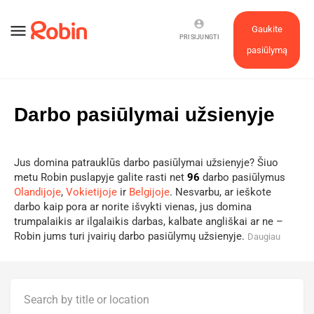
account_circle
menu
Gaukite
PRISIJUNGTI
pasiūlymą
Darbo pasiūlymai užsienyje
Jus domina patrauklūs darbo pasiūlymai užsienyje? Šiuo
metu Robin puslapyje galite rasti net
96
darbo pasiūlymus
Olandijoje
,
Vokietijoje
ir
Belgijoje
. Nesvarbu, ar ieškote
darbo kaip pora ar norite išvykti vienas, jus domina
trumpalaikis ar ilgalaikis darbas, kalbate angliškai ar ne –
Robin jums turi įvairių darbo pasiūlymų užsienyje.
Daugiau