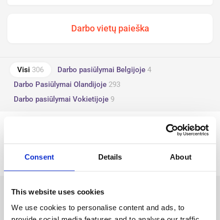
Visi
306
Darbo pasiūlymai Belgijoje
4
Darbo Pasiūlymai Olandijoje
293
Darbo pasiūlymai Vokietijoje
9
tune
Filtruoti pagal pramonės šaka
Informacija nerasta
Consent
Details
About
This website uses cookies
Pradėkite nuo savo profilio kūrimo
We use cookies to personalise content and ads, to
provide social media features and to analyse our traffic.