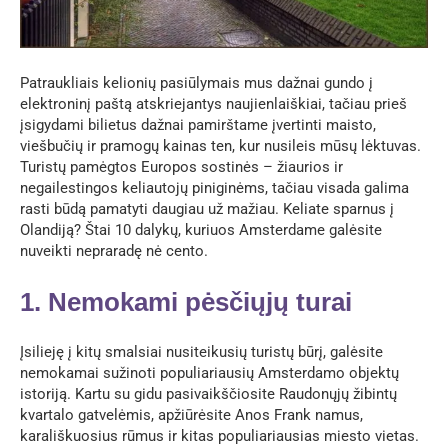
Patraukliais kelionių pasiūlymais mus dažnai gundo į
elektroninį paštą atskriejantys naujienlaiškiai, tačiau prieš
įsigydami bilietus dažnai pamirštame įvertinti maisto,
viešbučių ir pramogų kainas ten, kur nusileis mūsų lėktuvas.
Turistų pamėgtos Europos sostinės – žiaurios ir
negailestingos keliautojų piniginėms, tačiau visada galima
rasti būdą pamatyti daugiau už mažiau. Keliate sparnus į
Olandiją? Štai 10 dalykų, kuriuos Amsterdame galėsite
nuveikti nepraradę nė cento.
1. Nemokami pėsčiųjų turai
Įsilieję į kitų smalsiai nusiteikusių turistų būrį, galėsite
nemokamai sužinoti populiariausių Amsterdamo objektų
istoriją. Kartu su gidu pasivaikščiosite Raudonųjų žibintų
kvartalo gatvelėmis, apžiūrėsite Anos Frank namus,
karališkuosius rūmus ir kitas populiariausias miesto vietas.