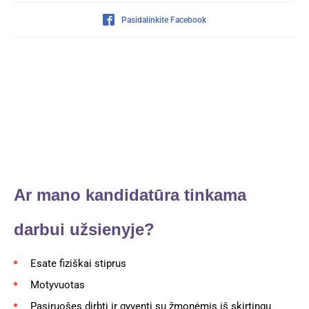
Pasidalinkite Facebook
Ar mano kandidatūra tinkama
darbui užsienyje?
Esate fiziškai stiprus
Motyvuotas
Pasiruošęs dirbti ir gyventi su žmonėmis iš skirtingų