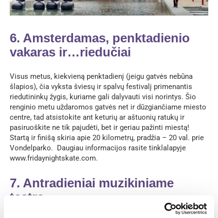
6. Amsterdamas, penktadienio
vakaras ir…riedučiai
Visus metus, kiekvieną penktadienį (jeigu gatvės nebūna
šlapios), čia vyksta šviesų ir spalvų festivalį primenantis
riedutininkų žygis, kuriame gali dalyvauti visi norintys. Šio
renginio metu uždaromos gatvės net ir dūzgiančiame miesto
centre, tad atsistokite ant keturių ar aštuonių ratukų ir
pasiruoškite ne tik pajudėti, bet ir geriau pažinti miestą!
Startą ir finišą skiria apie 20 kilometrų, pradžia – 20 val. prie
Vondelparko. Daugiau informacijos rasite tinklalapyje
www.fridaynightskate.com.
7. Antradieniai muzikiniame
teatre