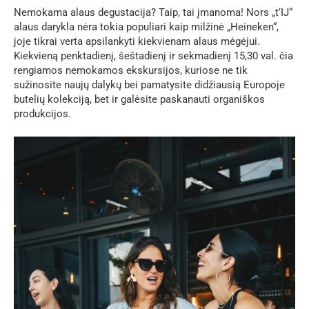
Nemokama alaus degustacija? Taip, tai įmanoma! Nors „t‘IJ“
alaus darykla nėra tokia populiari kaip milžinė „Heineken“,
joje tikrai verta apsilankyti kiekvienam alaus mėgėjui.
Kiekvieną penktadienį, šeštadienį ir sekmadienį 15,30 val. čia
rengiamos nemokamos ekskursijos, kuriose ne tik
sužinosite naujų dalykų bei pamatysite didžiausią Europoje
butelių kolekciją, bet ir galėsite paskanauti organiškos
produkcijos.