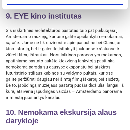
vidurdieniais miklina geriausi šalies ir užsienio muzikantai.
9. EYE kino institutas
Šis išskirtinės architektūros pastatas taip pat puikuojasi į
Amsterdamo muziejų, kuriose galite apsilankyti nemokamai,
sąraše. Jame ne tik sužinosite apie pasaulinę bei Olandijos
kino istoriją, bet ir galėsite įsitaisyti jaukiuose krėsluose ir
žiūrėti filmų ištraukas. Nors laikinos parodos yra mokamos,
apatiniame pastato aukšte kiekvieną lankytoją pasitinka
nemokama paroda su gausybe eksponatų bei atskiros
futuristinio stiliaus kabinos su valdymo pultais, kuriose
galite peržiūrėti daugiau nei šimtą filmų iškarpų bei siužetų.
Be to, įspūdingą muziejaus pastatą puošia didžiuliai langai, iš
kurių atsiveria įspūdingas vaizdas – Amsterdamo panorama
ir miestą juosiantys kanalai.
10. Nemokama ekskursija alaus
darykloje