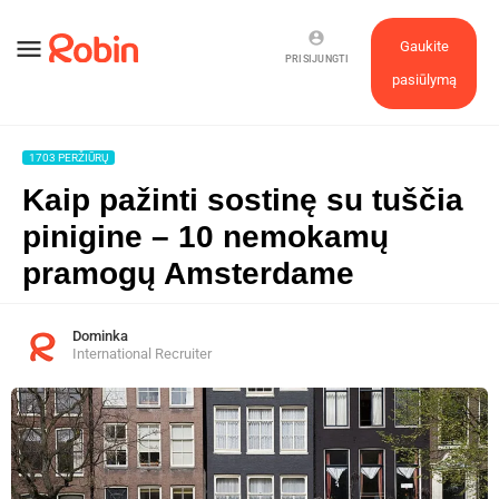
account_circle
menu
Gaukite
PRISIJUNGTI
pasiūlymą
1703 PERŽIŪRŲ
Kaip pažinti sostinę su tuščia
pinigine – 10 nemokamų
pramogų Amsterdame
Dominka
International Recruiter