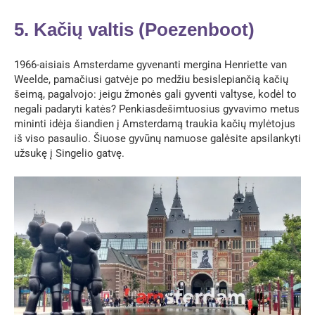
5. Kačių valtis (Poezenboot)
1966-aisiais Amsterdame gyvenanti mergina Henriette van
Weelde, pamačiusi gatvėje po medžiu besislepiančią kačių
šeimą, pagalvojo: jeigu žmonės gali gyventi valtyse, kodėl to
negali padaryti katės? Penkiasdešimtuosius gyvavimo metus
mininti idėja šiandien į Amsterdamą traukia kačių mylėtojus
iš viso pasaulio. Šiuose gyvūnų namuose galėsite apsilankyti
užsukę į Singelio gatvę.