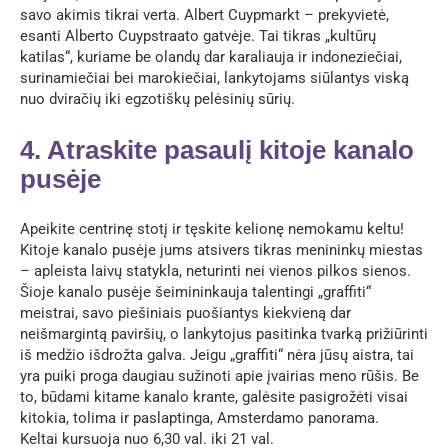
savo akimis tikrai verta. Albert Cuypmarkt – prekyvietė,
esanti Alberto Cuypstraato gatvėje. Tai tikras „kultūrų
katilas“, kuriame be olandų dar karaliauja ir indoneziečiai,
surinamiečiai bei marokiečiai, lankytojams siūlantys viską
nuo dviračių iki egzotiškų pelėsinių sūrių.
4. Atraskite pasaulį kitoje kanalo
pusėje
Apeikite centrinę stotį ir tęskite kelionę nemokamu keltu!
Kitoje kanalo pusėje jums atsivers tikras menininkų miestas
– apleista laivų statykla, neturinti nei vienos pilkos sienos.
Šioje kanalo pusėje šeimininkauja talentingi „graffiti“
meistrai, savo piešiniais puošiantys kiekvieną dar
neišmargintą paviršių, o lankytojus pasitinka tvarką prižiūrinti
iš medžio išdrožta galva. Jeigu „graffiti“ nėra jūsų aistra, tai
yra puiki proga daugiau sužinoti apie įvairias meno rūšis. Be
to, būdami kitame kanalo krante, galėsite pasigrožėti visai
kitokia, tolima ir paslaptinga, Amsterdamo panorama.
Keltai kursuoja nuo 6,30 val. iki 21 val.