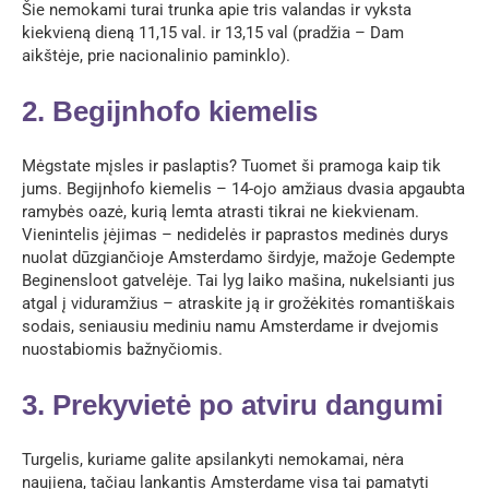
Šie nemokami turai trunka apie tris valandas ir vyksta
kiekvieną dieną 11,15 val. ir 13,15 val (pradžia – Dam
aikštėje, prie nacionalinio paminklo).
2. Begijnhofo kiemelis
Mėgstate mįsles ir paslaptis? Tuomet ši pramoga kaip tik
jums. Begijnhofo kiemelis – 14-ojo amžiaus dvasia apgaubta
ramybės oazė, kurią lemta atrasti tikrai ne kiekvienam.
Vienintelis įėjimas – nedidelės ir paprastos medinės durys
nuolat dūzgiančioje Amsterdamo širdyje, mažoje Gedempte
Beginensloot gatvelėje. Tai lyg laiko mašina, nukelsianti jus
atgal į viduramžius – atraskite ją ir grožėkitės romantiškais
sodais, seniausiu mediniu namu Amsterdame ir dvejomis
nuostabiomis bažnyčiomis.
3. Prekyvietė po atviru dangumi
Turgelis, kuriame galite apsilankyti nemokamai, nėra
naujiena, tačiau lankantis Amsterdame visa tai pamatyti