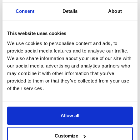
Amsterdamas – menų ir kultūros miestas. Nors čia
vykstančių teatro spektaklių bei koncertų bilietų kainos
Consent
Details
About
skirtos ne kiekvieno kišenei, daugybė teatrų ir koncertų salių
kultūros ir meno mylėtojams reguliariai surengia
nemokamus pasirodymus. Pavyzdžiui, nuo rugsėjo iki
This website uses cookies
gegužės, antradieniais, 12,30 val. galite apsilankyti
muzikiniame teatre ir nemokamai išvysti aukščiausios
We use cookies to personalise content and ads, to
kokybės nacionalinio simfoninio orkestro, nacionalinio
provide social media features and to analyse our traffic.
operos teatro choro ir nacionalinio baleto teatro trupės
We also share information about your use of our site with
pasirodymus.
our social media, advertising and analytics partners who
may combine it with other information that you’ve
8. Trečiadieniai Concertgebouw
provided to them or that they’ve collected from your use
koncertų salėje
of their services.
Eidami į šį renginį, paruoškite savo alkūnes nuožmioms
grumtynėms su kailiniais pasipuošusiomis damomis. Nuo
rugsėjo vidurio iki birželio kiekvieno trečiadienio vidurdienį
Allow all
Concertgebouw koncertų salėje vykstantys pasirodymai itin
populiarūs. Nors dažniausiai ant scenos galima išvysti tik
repeticiją vakaro pasirodymams, savo rankas ir balsus
Customize