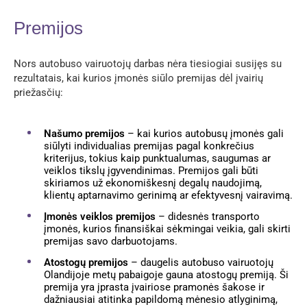
Premijos
Nors autobuso vairuotojų darbas nėra tiesiogiai susijęs su
rezultatais, kai kurios įmonės siūlo premijas dėl įvairių
priežasčių:
Našumo premijos
– kai kurios autobusų įmonės gali
siūlyti individualias premijas pagal konkrečius
kriterijus, tokius kaip punktualumas, saugumas ar
veiklos tikslų įgyvendinimas. Premijos gali būti
skiriamos už ekonomiškesnį degalų naudojimą,
klientų aptarnavimo gerinimą ar efektyvesnį vairavimą.
Įmonės veiklos premijos
– didesnės transporto
įmonės, kurios finansiškai sėkmingai veikia, gali skirti
premijas savo darbuotojams.
Atostogų premijos
– daugelis autobuso vairuotojų
Olandijoje metų pabaigoje gauna atostogų premiją. Ši
premija yra įprasta įvairiose pramonės šakose ir
dažniausiai atitinka papildomą mėnesio atlyginimą,