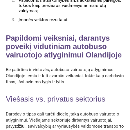
Papildomos atsakomybės arba aukštesnės pareigos,
tokios kaip priežiūros vaidmenys ar maršrutų
valdymas;
Įmonės veiklos rezultatai.
Papildomi veiksniai, darantys
poveikį vidutiniam autobuso
vairuotojo atlyginimui Olandijoje
Be patirties ir vietovės, autobuso vairuotojų atlyginimus
Olandijoje lemia ir kiti svarbūs veiksniai, tokie kaip darbdavio
tipas, išsilavinimo lygis ir lytis.
Viešasis vs. privatus sektorius
Darbdavio tipas gali turėti didelę įtaką autobuso vairuotojo
atlyginimui. Viešajame sektoriuje dirbantys vairuotojai,
pavyzdžiui, savivaldybių ar vyriausybės valdomose transporto