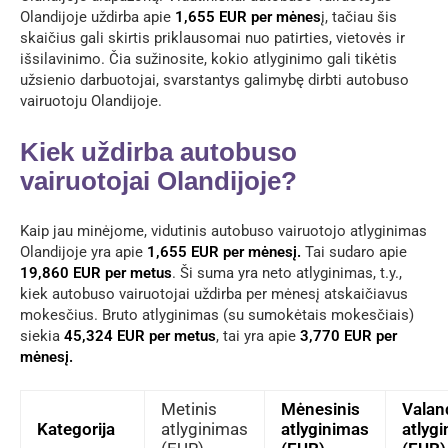
Olandijoje uždirba apie
1,655 EUR per mėnes
į, tačiau šis
skaičius gali skirtis priklausomai nuo patirties, vietovės ir
išsilavinimo. Čia sužinosite, kokio atlyginimo gali tikėtis
užsienio darbuotojai, svarstantys galimybę dirbti autobuso
vairuotoju Olandijoje.
Kiek uždirba autobuso
vairuotojai Olandijoje?
Kaip jau minėjome, vidutinis autobuso vairuotojo atlyginimas
Olandijoje yra apie
1,655 EUR per mėnesį.
Tai sudaro apie
19,860 EUR per metus
. Ši suma yra neto atlyginimas, t.y.,
kiek autobuso vairuotojai uždirba per mėnesį atskaičiavus
mokesčius. Bruto atlyginimas (su sumokėtais mokesčiais)
siekia
45,324 EUR per metus
, tai yra apie
3,770 EUR per
mėnesį.
Metinis
Mėnesinis
Valan
Kategorija
atlyginimas
atlyginimas
atlyg