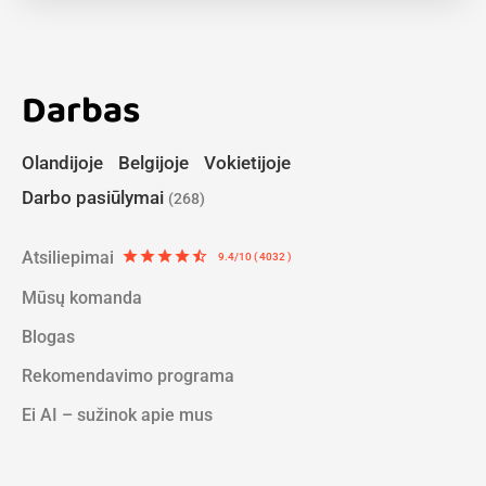
Darbas
Olandijoje
Belgijoje
Vokietijoje
Darbo pasiūlymai
(268)
Atsiliepimai
star
star
star
star
star_half
9.4/10 ( 4032 )
Mūsų komanda
Blogas
Rekomendavimo programa
Ei AI – sužinok apie mus