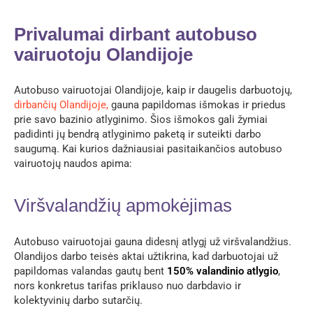
Privalumai dirbant autobuso
vairuotoju Olandijoje
Autobuso vairuotojai Olandijoje, kaip ir daugelis darbuotojų,
dirbančių Olandijoje,
gauna papildomas išmokas ir priedus
prie savo bazinio atlyginimo. Šios išmokos gali žymiai
padidinti jų bendrą atlyginimo paketą ir suteikti darbo
saugumą. Kai kurios dažniausiai pasitaikančios autobuso
vairuotojų naudos apima:
Viršvalandžių apmokėjimas
Autobuso vairuotojai gauna didesnį atlygį už viršvalandžius.
Olandijos darbo teisės aktai užtikrina, kad darbuotojai už
papildomas valandas gautų bent
150% valandinio atlygio
,
nors konkretus tarifas priklauso nuo darbdavio ir
kolektyvinių darbo sutarčių.