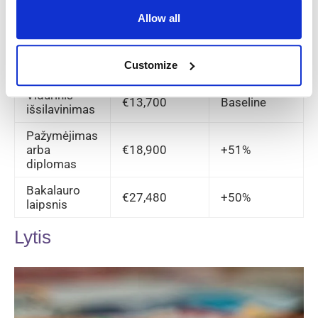
suteikti geresnes atlyginimo galimybes.
Allow all
Vidutinis
Atlyginimo
Išsilavinimo
metinis
padidėjimas
lygis
Customize
atlyginimas
(%)
Vidurinis
€13,700
Baseline
išsilavinimas
Pažymėjimas
arba
€18,900
+51%
diplomas
Bakalauro
€27,480
+50%
laipsnis
Lytis