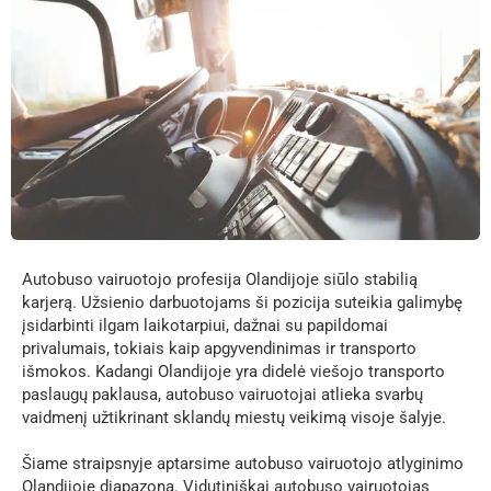
Autobuso vairuotojo profesija Olandijoje siūlo stabilią
karjerą. Užsienio darbuotojams ši pozicija suteikia galimybę
įsidarbinti ilgam laikotarpiui, dažnai su papildomai
privalumais, tokiais kaip apgyvendinimas ir transporto
išmokos. Kadangi Olandijoje yra didelė viešojo transporto
paslaugų paklausa, autobuso vairuotojai atlieka svarbų
vaidmenį užtikrinant sklandų miestų veikimą visoje šalyje.
Šiame straipsnyje aptarsime autobuso vairuotojo atlyginimo
Olandijoje diapazoną. Vidutiniškai autobuso vairuotojas