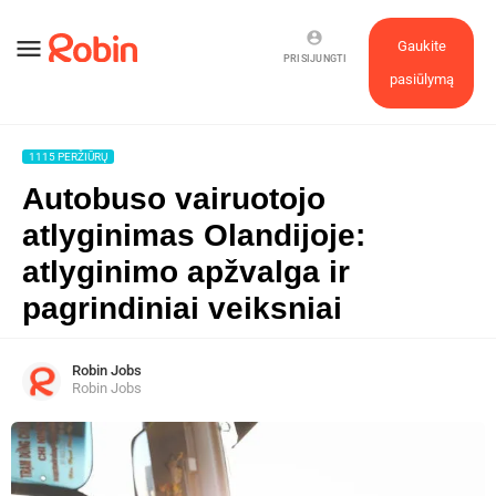
account_circle
menu
Gaukite
PRISIJUNGTI
pasiūlymą
1115 PERŽIŪRŲ
Autobuso vairuotojo
atlyginimas Olandijoje:
atlyginimo apžvalga ir
pagrindiniai veiksniai
Robin Jobs
Robin Jobs