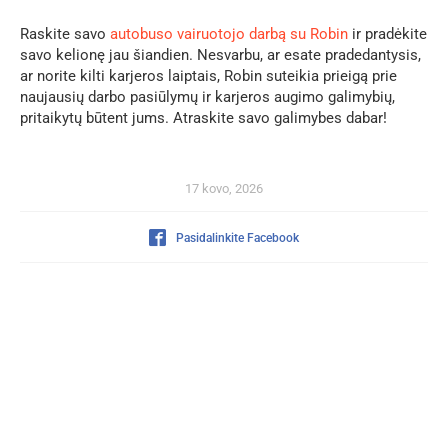
Raskite savo
autobuso vairuotojo darbą su Robin
ir pradėkite
savo kelionę jau šiandien. Nesvarbu, ar esate pradedantysis,
ar norite kilti karjeros laiptais, Robin suteikia prieigą prie
naujausių darbo pasiūlymų ir karjeros augimo galimybių,
pritaikytų būtent jums. Atraskite savo galimybes dabar!
17 kovo, 2026
Pasidalinkite Facebook