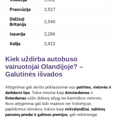
Prancūzija
2,527
Didžioji
2,540
Britanija
Ispanija
2,286
Italija
2,422
Kiek uždirba autobuso
vairuotojai Olandijoje? –
Galutinės išvados
Atlyginimai gali skirtis priklausomai nuo
patirties, vietovės ir
darbdavio tipo
. Tokie miestai kaip
Amsterdamas
ir
Roterdamas
siūlo didesnį atlygį nei kaimiškos vietovės.
Nors atlyginimai gali būti mažesni nei Vokietijoje,
papildomos išmokos, tokios kaip
viršvalandžiai, naktinių
pamainų priedai ir galimos premijos
, gali reikšmingai