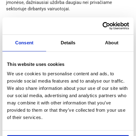
įmonėse, dažniausiai uždirba daugiau nei privačiame
sektoriuje dirbantys vairuotojai.
Viešajame sektoriuje dirbantys autobuso vairuotojai
Olandijoje gali uždirbti
apie 4% daugiau
nei tie, kurie dirba
privačiose įmonėse.
Consent
Details
About
Tai kiek uždirba autobuso vairuotojai per metus?
This website uses cookies
Vidutinis viešojo sektoriaus atlyginimas:
€58,720 per
metus.
We use cookies to personalise content and ads, to
Vidutinis privataus sektoriaus atlyginimas:
€56,640
provide social media features and to analyse our traffic.
per metus.
We also share information about your use of our site with
our social media, advertising and analytics partners who
may combine it with other information that you’ve
Išsilavinimo lygis
provided to them or that they’ve collected from your use
of their services.
Nors formaliai aukštasis išsilavinimas nėra būtinas norint
tapti autobuso vairuotoju, aukštesnis išsilavinimas gali