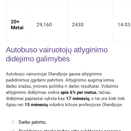
20+
29,160
2430
14.03
Metai
Autobuso vairuotojų atlyginimo
didėjimo galimybės
Autobuso vairuotojai Olandijoje gauna atlyginimo
padidinimus įgydami patirties. Atlyginimo augimą lemia
darbo stažas, įmonės politika ir darbo rezultatai. Vidutinis
atlyginimo didėjimas siekia
apie 6% per metus
, tačiau
didėjimai paprastai vyksta kas
17 mėnesių
, o tai yra šiek tiek
ilgiau nei
15 mėnesių
vidurkis kitose profesijose Olandijoje.
Darbo patirtis;