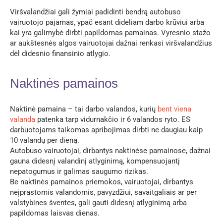
Viršvalandžiai gali žymiai padidinti bendrą autobuso
vairuotojo pajamas, ypač esant dideliam darbo krūviui arba
kai yra galimybė dirbti papildomas pamainas. Vyresnio stažo
ar aukštesnės algos vairuotojai dažnai renkasi viršvalandžius
dėl didesnio finansinio atlygio.
Naktinės pamainos
Naktinė pamaina – tai darbo valandos, kurių
bent viena
valanda
patenka tarp vidurnakčio ir 6 valandos ryto. ES
darbuotojams taikomas apribojimas dirbti ne daugiau kaip
10 valandų per dieną.
Autobuso vairuotojai, dirbantys naktinėse pamainose, dažnai
gauna didesnį valandinį atlyginimą, kompensuojantį
nepatogumus ir galimas saugumo rizikas.
Be naktinės pamainos priemokos, vairuotojai, dirbantys
neįprastomis valandomis, pavyzdžiui, savaitgaliais ar per
valstybines šventes, gali gauti didesnį atlyginimą arba
papildomas laisvas dienas.