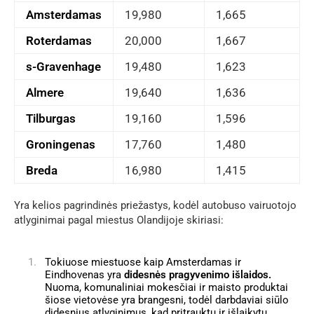
Amsterdamas
19,980
1,665
Roterdamas
20,000
1,667
s-Gravenhage
19,480
1,623
Almere
19,640
1,636
Tilburgas
19,160
1,596
Groningenas
17,760
1,480
Breda
16,980
1,415
Yra kelios pagrindinės priežastys, kodėl autobuso vairuotojo
atlyginimai pagal miestus Olandijoje skiriasi:
Tokiuose miestuose kaip Amsterdamas ir
Eindhovenas yra
didesnės pragyvenimo išlaidos.
Nuoma, komunaliniai mokesčiai ir maisto produktai
šiose vietovėse yra brangesni, todėl darbdaviai siūlo
didesnius atlyginimus, kad pritrauktų ir išlaikytų