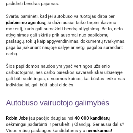
padidinti bendras pajamas.
Svarbu paminėti, kad jei autobuso vairuotojas dirba per
įdarbinimo agentūrą
, ši dažniausiai taiko tarpininkavimo
mokestį, kuris gali sumažinti bendrą atlyginimą. Be to, neto
atlyginimas gali skirtis priklausomai nuo papildomų
paslaugų, tokių kaip apgyvendinimas, dokumentų tvarkymas,
pagalba įsikuriant naujoje šalyje ar netgi pagalba surandant
darbą.
Šios papildomos naudos yra ypač vertingos užsienio
darbuotojams, nes darbo paieškos savarankiškai užsienyje
gali būti sudėtingos, o nuomos kainos, kai būstas ieškomas
individualiai, gali būti labai didelės.
Autobuso vairuotojo galimybės
Robin Jobs
jau padėjo daugiau nei
40 000 kandidatų
sėkmingai įsidarbinti ir persikelti į Olandiją. Geriausia dalis?
Visos mūsų paslaugos kandidatams yra
nemokamos!