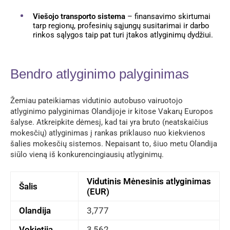
Viešojo transporto sistema
– finansavimo skirtumai
tarp regionų, profesinių sąjungų susitarimai ir darbo
rinkos sąlygos taip pat turi įtakos atlyginimų dydžiui.
Bendro atlyginimo palyginimas
Žemiau pateikiamas vidutinio autobuso vairuotojo
atlyginimo palyginimas Olandijoje ir kitose Vakarų Europos
šalyse. Atkreipkite dėmesį, kad tai yra bruto (neatskaičius
mokesčių) atlyginimas į rankas priklauso nuo kiekvienos
šalies mokesčių sistemos. Nepaisant to, šiuo metu Olandija
siūlo vieną iš konkurencingiausių atlyginimų.
Vidutinis Mėnesinis atlyginimas
Šalis
(EUR)
Olandija
3,777
Vokietija
3,562