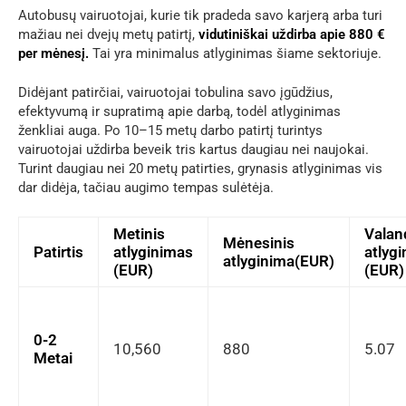
Autobusų vairuotojai, kurie tik pradeda savo karjerą arba turi
mažiau nei dvejų metų patirtį,
vidutiniškai uždirba apie 880 €
per mėnesį.
Tai yra minimalus atlyginimas šiame sektoriuje.
Didėjant patirčiai, vairuotojai tobulina savo įgūdžius,
efektyvumą ir supratimą apie darbą, todėl atlyginimas
ženkliai auga. Po 10–15 metų darbo patirtį turintys
vairuotojai uždirba beveik tris kartus daugiau nei naujokai.
Turint daugiau nei 20 metų patirties, grynasis atlyginimas vis
dar didėja, tačiau augimo tempas sulėtėja.
Metinis
Valan
Mėnesinis
Patirtis
atlyginimas
atlyg
atlyginima(EUR)
(EUR)
(EUR)
0-2
10,560
880
5.07
Metai