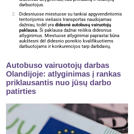
darbuotojus.
Didesniuose miestuose su tankiai apgyvendintomis
teritorijomis viešasis transportas naudojamas
dažniau, todėl yra
didesnė autobusų vairuotojų
paklausa.
Ši paklausa dažnai reiškia didesnius
atlyginimus. Miestuose atlyginimai paprastai būna
aukštesni dėl didesnio poreikio kvalifikuotiems
darbuotojams ir konkurencijos tarp darbdavių.
Autobuso vairuotojų darbas
Olandijoje: atlyginimas į rankas
priklausantis nuo jūsų darbo
patirties