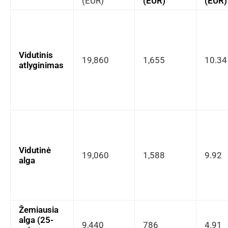
(EUR)
(EUR)
(EUR)
Vidutinis
19,860
1,655
10.34
atlyginimas
Vidutinė
19,060
1,588
9.92
alga
Žemiausia
alga (25-
9,440
786
4.91