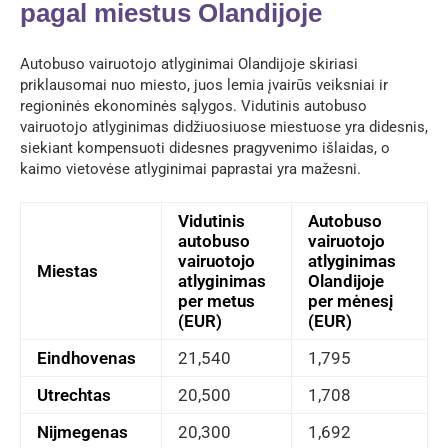
pagal miestus Olandijoje
Autobuso vairuotojo atlyginimai Olandijoje skiriasi
priklausomai nuo miesto, juos lemia įvairūs veiksniai ir
regioninės ekonominės sąlygos. Vidutinis autobuso
vairuotojo atlyginimas didžiuosiuose miestuose yra didesnis,
siekiant kompensuoti didesnes pragyvenimo išlaidas, o
kaimo vietovėse atlyginimai paprastai yra mažesni.
Vidutinis
Autobuso
autobuso
vairuotojo
vairuotojo
atlyginimas
Miestas
atlyginimas
Olandijoje
per metus
per mėnesį
(EUR)
(EUR)
Eindhovenas
21,540
1,795
Utrechtas
20,500
1,708
Nijmegenas
20,300
1,692