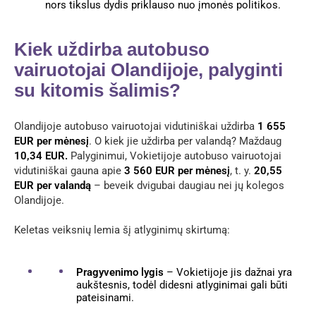
nors tikslus dydis priklauso nuo įmonės politikos.
Kiek uždirba autobuso
vairuotojai Olandijoje, palyginti
su kitomis šalimis?
Olandijoje autobuso vairuotojai vidutiniškai uždirba
1 655
EUR per mėnesį
. O kiek jie uždirba per valandą? Maždaug
10,34 EUR.
Palyginimui, Vokietijoje autobuso vairuotojai
vidutiniškai gauna apie
3 560 EUR per mėnesį
, t. y.
20,55
EUR per valandą
– beveik dvigubai daugiau nei jų kolegos
Olandijoje.
Keletas veiksnių lemia šį atlyginimų skirtumą:
Pragyvenimo lygis
– Vokietijoje jis dažnai yra
aukštesnis, todėl didesni atlyginimai gali būti
pateisinami.