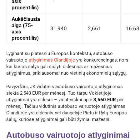
asis
procentilis)
Aukščiausia
alga (75-
31,940
2,661
16.63
asis
procentilis)
Lyginant su platesniu Europos kontekstu, autobuso
vairuotojo
atlyginimas Olandijoje
yra konkurencingas, nors
kai kurios šalys gali siūlyti didesnius ar mažesnius
atlyginimus, priklausomai nuo vietinių ekonominių sąlygų.
Pavyzdžiui, JK vidutinis autobuso vairuotojo atlyginimas
siekia 2,540 EUR per mėnesį. Tuo tarpu Vokietijoje
atlyginimai yra didesni – vidutiniškai apie
3,560 EUR
per
mėnesį. Tačiau vidutinis autobuso vairuotojo atlyginimas
Olandijoje yra didesnis nei daugelyje Pietų ir Rytų Europos
šalių, kuriose atlyginimai gali būti žymiai mažesni.
Autobuso vairuotojo atlyginimai