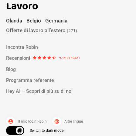
Lavoro
Olanda
Belgio
Germania
Offerte di lavoro all’estero
(271)
Incontra Robin
Recensioni
star
star
star
star
star_half
9.4/10 ( 4032 )
Blog
Programma referente
Hey AI – Scopri di più su di noi
account_circle
language
Il mio login Robin
Altre lingue
Switch to dark mode