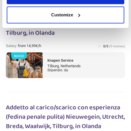
Customize
Magazziniere addetto allo smistamento
Tilburg, in Olanda
Salary:
from 14,99€/h
star_border
0/5
(0 reviews)
NUOVO
Knapen Service
Tilburg, Netherlands
Stipendio: da
Addetto al carico/scarico con esperienza
(fedina penale pulita) Nieuwegein, Utrecht,
Breda, Waalwijk, Tilburg, in Olanda