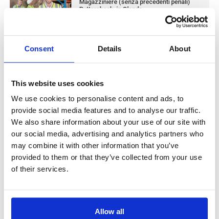
Magazziniere (senza precedenti penali)
Puttershoek, in Olanda
Puttershoek, Netherlands
Stipendio: da
Consent
Details
About
check
Le coppie sono accettate
This website uses cookies
Operaio addetto alla produzione
We use cookies to personalise content and ads, to
metalmeccanica (con esperienza)
provide social media features and to analyse our traffic.
Westerhaar, in Olanda
We also share information about your use of our site with
our social media, advertising and analytics partners who
Salary:
from 14,99€/h
star_border
0/5
(0 reviews)
may combine it with other information that you’ve
provided to them or that they’ve collected from your use
NUOVO
Operaio addetto alla produzione
of their services.
metalmeccanica (con esperienza)
Westerhaar, in Olanda
Westerhaar, Netherlands
Stipendio: da
Allow all