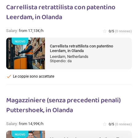
Carrellista retrattilista con patentino
Leerdam, in Olanda
Salary:
from 17,13€/h
star_border
0/5
(0 reviews)
NUOVO
Carrellista retrattilista con patentino
Leerdam, in Olanda
Leerdam, Netherlands
Stipendio: da
check
Le coppie sono accettate
Magazziniere (senza precedenti penali)
Puttershoek, in Olanda
Salary:
from 14,99€/h
star_border
0/5
(0 reviews)
NUOVO