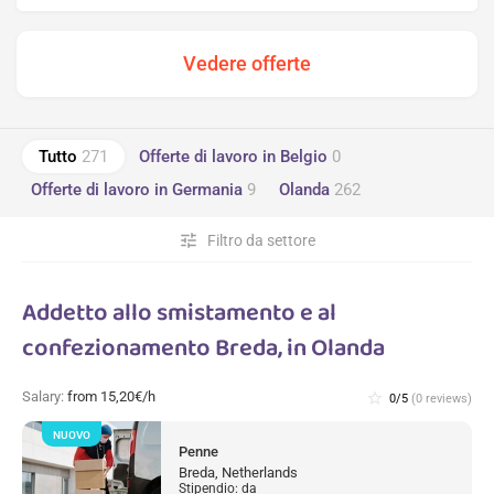
Tutto
271
Offerte di lavoro in Belgio
0
Offerte di lavoro in Germania
9
Olanda
262
tune
Filtro da settore
Addetto allo smistamento e al
confezionamento Breda, in Olanda
Salary:
from 15,20€/h
star_border
0/5
(0 reviews)
NUOVO
Penne
Breda, Netherlands
Stipendio: da