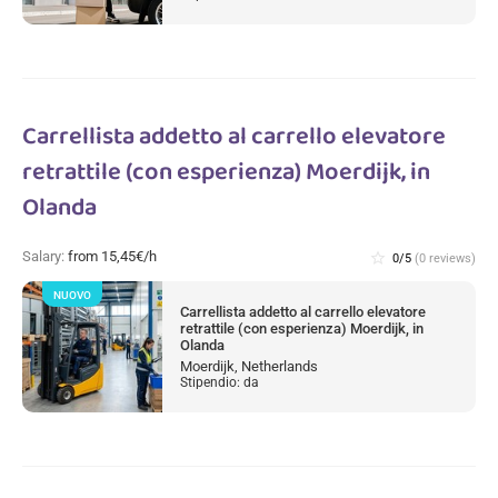
Carrellista addetto al carrello elevatore
retrattile (con esperienza) Moerdijk, in
Olanda
Salary:
from 15,45€/h
star_border
0/5
(0 reviews)
NUOVO
Carrellista addetto al carrello elevatore
retrattile (con esperienza) Moerdijk, in
Olanda
Moerdijk, Netherlands
Stipendio: da