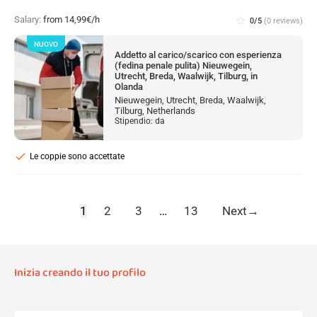
Salary:
from 14,99€/h
star_border
0/5
(0 reviews)
NUOVO
Addetto al carico/scarico con esperienza
(fedina penale pulita) Nieuwegein,
Utrecht, Breda, Waalwijk, Tilburg, in
Olanda
Nieuwegein, Utrecht, Breda, Waalwijk,
Tilburg, Netherlands
Stipendio: da
check
Le coppie sono accettate
1
2
3
…
13
Next
→
Inizia creando il tuo profilo