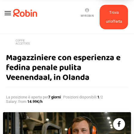
account_circle
menu
Trova
MYROBIN
un'offerta
COPPIE
supervised_user_circle
ACCETTATE
Magazziniere con esperienza e
fedina penale pulita
Veenendaal, in Olanda
La posizione è aperta per
7 giorni
Posizioni disponibili:
1
/2
Salary: from
14.99€/h