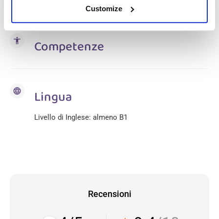
turni notturni.
Customize
accessibility
Competenze
language
Lingua
Livello di Inglese: almeno B1
Recensioni