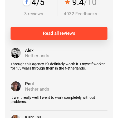
4/5
9.4
/10
star
3 reviews
4032 Feedbacks
Read all reviews
Alex
Netherlands
Through this agency it’s definitely worth it. I myself worked
for 1.5 years through them in the Netherlands.
Paul
Netherlands
It went really well, I went to work completely without
problems.
Karolina