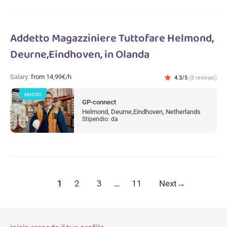
Addetto Magazziniere Tuttofare Helmond,
Deurne,Eindhoven, in Olanda
Salary:
from 14,99€/h
star
4.3/5
(8 reviews)
NUOVO
GP-connect
Helmond, Deurne,Eindhoven, Netherlands
Stipendio: da
1
2
3
…
11
Next
→