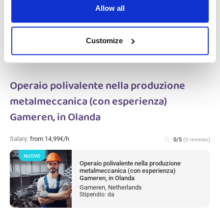
Olanda
Allow all
Haarlem, Netherlands
Stipendio: da
Customize
Operaio polivalente nella produzione
metalmeccanica (con esperienza)
Gameren, in Olanda
Salary:
from 14,99€/h
star_border
0/5
(0 reviews)
NUOVO
Operaio polivalente nella produzione
metalmeccanica (con esperienza)
Gameren, in Olanda
Gameren, Netherlands
Stipendio: da