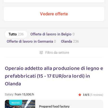
Tutto
236
Offerte di lavoro in Belgio
0
Offerte di lavoro in Germania
0
Olanda
236
tune
Filtro da settore
Operaio addetto alla produzione di legno e
prefabbricati (15 - 17 EUR/ora lordi) in
Olanda
Salary:
from 15,00€/h
star
3.8/5
(5 reviews)
NUOVO
Prepared food factory