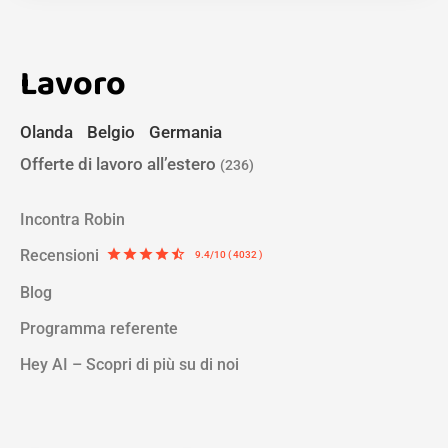
Lavoro
Olanda
Belgio
Germania
Offerte di lavoro all’estero
(236)
Incontra Robin
Recensioni
star
star
star
star
star_half
9.4/10 ( 4032 )
Blog
Programma referente
Hey AI – Scopri di più su di noi