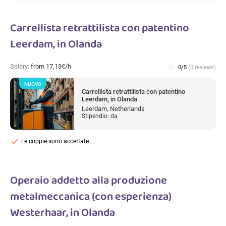
Carrellista retrattilista con patentino
Leerdam, in Olanda
Salary:
from 17,13€/h
star_border
0/5
(0 reviews)
NUOVO
Carrellista retrattilista con patentino
Leerdam, in Olanda
Leerdam, Netherlands
Stipendio: da
check
Le coppie sono accettate
Operaio addetto alla produzione
metalmeccanica (con esperienza)
Westerhaar, in Olanda