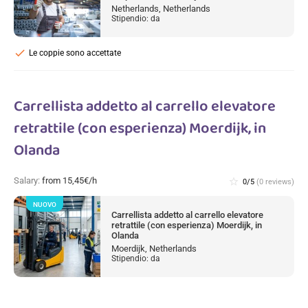
Netherlands, Netherlands
Stipendio: da
check
Le coppie sono accettate
Carrellista addetto al carrello elevatore
retrattile (con esperienza) Moerdijk, in
Olanda
Salary:
from 15,45€/h
star_border
0/5
(0 reviews)
NUOVO
Carrellista addetto al carrello elevatore
retrattile (con esperienza) Moerdijk, in
Olanda
Moerdijk, Netherlands
Stipendio: da