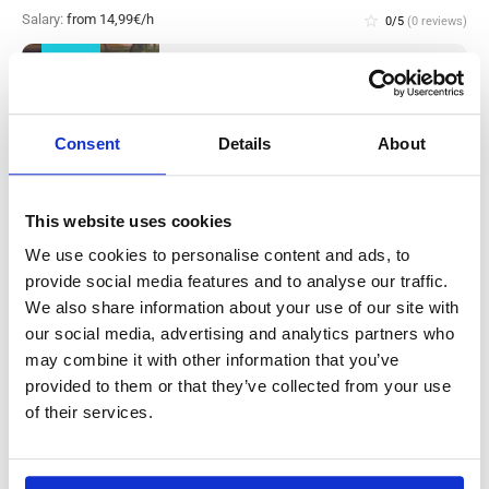
Salary:
from 14,99€/h
star_border
0/5
(0 reviews)
NUOVO
Operaio addetto alla produzione
metalmeccanica (con esperienza)
Westerhaar, in Olanda
Westerhaar, Netherlands
Consent
Details
About
Stipendio: da
This website uses cookies
We use cookies to personalise content and ads, to
Operaio/a di produzione e addetto/a alle
provide social media features and to analyse our traffic.
We also share information about your use of our site with
pulizie in stabilimento di lavorazione
our social media, advertising and analytics partners who
carne (con esperienza) Haarlem, in Olanda
may combine it with other information that you’ve
provided to them or that they’ve collected from your use
Salary:
from 14,99€/h
star_border
0/5
(0 reviews)
of their services.
NUOVO
Operaio/a di produzione e addetto/a alle
pulizie in stabilimento di lavorazione
carne (con esperienza) Haarlem, in