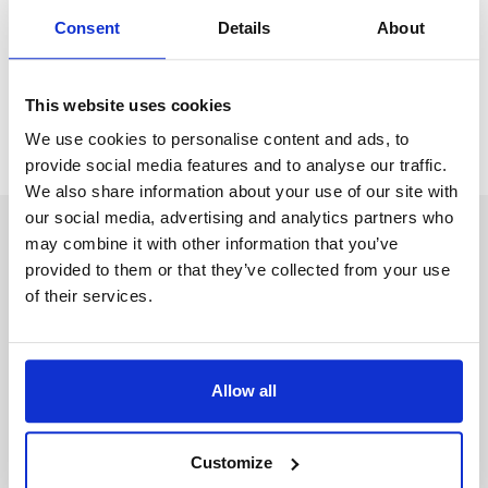
Το Ρόμπιν μπορεί να σας βοηθήσει να βρείτε δουλειά στο
Consent
Details
About
εξωτερικό!
Create your profile
This website uses cookies
We use cookies to personalise content and ads, to
provide social media features and to analyse our traffic.
We also share information about your use of our site with
our social media, advertising and analytics partners who
Λάβετε εξατομικευμένες πληροφορίες από το Robin.
may combine it with other information that you’ve
provided to them or that they’ve collected from your use
of their services.
Ονομα (λατινικοί χαρακτήρες)
Allow all
Επίθετο (λατινικοί χαρακτήρες)
Customize
E-mail