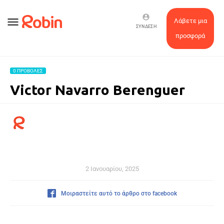
account_circle
menu
Λάβετε μια
ΣΎΝΔΕΣΗ
προσφορά
0 ΠΡΟΒΟΛΈΣ
Victor Navarro Berenguer
2 Ιανουαρίου, 2025
Μοιραστείτε αυτό το άρθρο στο facebook