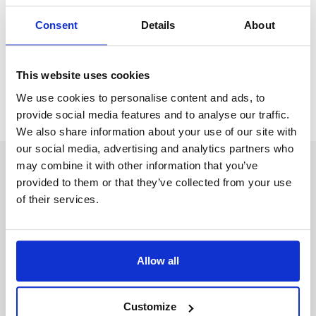
Το Ρόμπιν μπορεί να σας βοηθήσει να βρείτε δουλειά στο
Consent
Details
About
εξωτερικό!
Create your profile
This website uses cookies
We use cookies to personalise content and ads, to
provide social media features and to analyse our traffic.
We also share information about your use of our site with
our social media, advertising and analytics partners who
may combine it with other information that you’ve
Λάβετε εξατομικευμένες πληροφορίες από το Robin.
provided to them or that they’ve collected from your use
of their services.
Ονομα (λατινικοί χαρακτήρες)
Allow all
Επίθετο (λατινικοί χαρακτήρες)
Customize