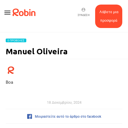
account_circle
menu
Λάβετε μια
ΣΎΝΔΕΣΗ
προσφορά
0 ΠΡΟΒΟΛΈΣ
Manuel Oliveira
Boa
18 Δεκεμβρίου, 2024
Μοιραστείτε αυτό το άρθρο στο facebook