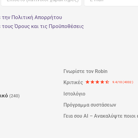
 την Πολιτική Απορρήτου
 τους Όρους και τις Προϋποθέσεις
Γνωρίστε τον Robin
Κριτικές
star
star
star
star
star_half
9.4/10 ( 4032 )
Ιστολόγιο
ρικό
(240)
Πρόγραμμα συστάσεων
Γεια σου AI – Ανακαλύψτε ποιοι