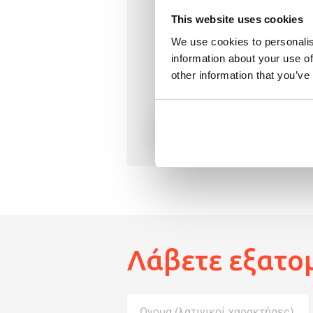
Έχετε κίνητρο να βγάζετε το
This website uses cookies
μήνα;
We use cookies to personalis
information about your use of
Το Ρόμπιν μπορεί να σας βο
other information that you’ve
δουλειά στο εξωτερικό!
Create your profile
Λάβετε εξατομ
Ονομα (λατινικοί χαρακτήρες)