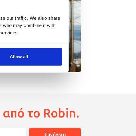
se our traffic. We also share
ers who may combine it with
 services.
Allow all
από το Robin.