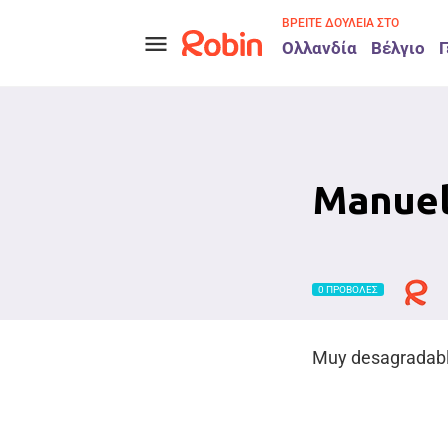
ΒΡΕΊΤΕ ΔΟΥΛΕΙΆ ΣΤΟ
menu
Ολλανδία
Βέλγιο
Γ
Manuel
0 ΠΡΟΒΟΛΈΣ
Muy desagradab