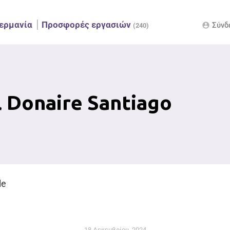
ερμανία
Προσφορές εργασιών
Σύνδ
account_circle
(240)
 Donaire Santiago
le
18 Δεκεμβρίου, 2024