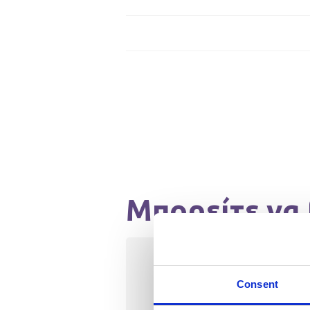
Μπορείτε να 
Είστε σωματικά υγιής;
Consent
Έχετε κίνητρο για να εργαστ
ανθρώπους από διαφορετικέ