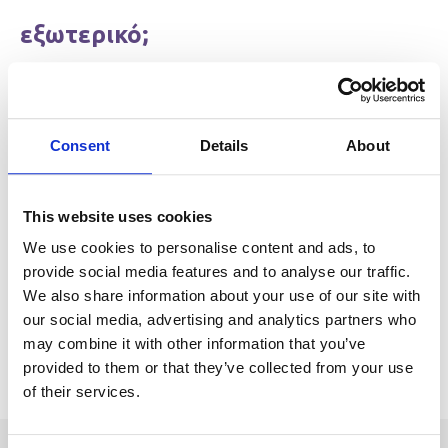
εξωτερικό;
Είστε σωματικά υγιής;
Έχετε κίνητρο για να εργαστείτε και να ζητήσετε με
ανθρώπους από διαφορετικές χώρες;
Consent
Details
About
Έχετε κίνητρο να βγάζετε τουλάχιστον 1,750 ευρώ το
μήνα;
This website uses cookies
Το Ρόμπιν μπορεί να σας βοηθήσει να βρείτε δουλειά στο
We use cookies to personalise content and ads, to
εξωτερικό!
provide social media features and to analyse our traffic.
We also share information about your use of our site with
our social media, advertising and analytics partners who
Create your profile
may combine it with other information that you’ve
provided to them or that they’ve collected from your use
of their services.