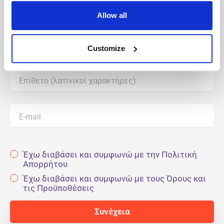
Λάβετε εξατομικευμένες πληροφορίες από το Robin.
Allow all
Ονομα (λατινικοί χαρακτήρες)
Customize
Επίθετο (λατινικοί χαρακτήρες)
E-mail
Έχω διαβάσει και συμφωνώ με την Πολιτική
Απορρήτου
Έχω διαβάσει και συμφωνώ με τους Όρους και
τις Προϋποθέσεις