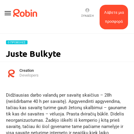
account_circle
menu
Λάβετε μια
ΣΎΝΔΕΣΗ
προσφορά
0 ΠΡΟΒΟΛΈΣ
Juste Bulkyte
Creation
Developers
Didžiausias darbo valandų per savaitę skaičius – 28h
(neišdirbame 40 h per savaitę). Apgyvendinti apgyvendina,
tačiau kas savaitę turime gauti žetonų skalbimui – gauname
tik kas dvi savaites – vėluoja. Prasta dviračių būklė. Didelis
neorganizuotumas. Žadėjo iškelti iš kemperio į kitą prieš
savaitę, tačiau iki šiol gyvename tame pačiame namelyje ir
visą savaitę neturime interneto ir neaišku kiek laiko