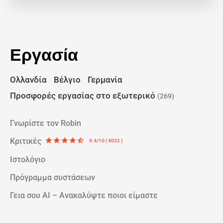
Εργασία
Ολλανδία
Βέλγιο
Γερμανία
Προσφορές εργασίας στο εξωτερικό
(269)
Γνωρίστε τον Robin
Κριτικές
star
star
star
star
star_half
9.4/10 ( 4032 )
Ιστολόγιο
Πρόγραμμα συστάσεων
Γεια σου AI – Ανακαλύψτε ποιοι είμαστε