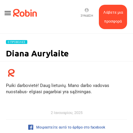
account_circle
menu
Λάβετε μια
ΣΎΝΔΕΣΗ
προσφορά
0 ΠΡΟΒΟΛΈΣ
Diana Aurylaite
Puiki darbovietė! Daug lietuvių. Mano darbo vadovas
nuostabus- elgiasi pagarbiai yra sąžiningas.
2 Ιανουαρίου, 2025
Μοιραστείτε αυτό το άρθρο στο facebook