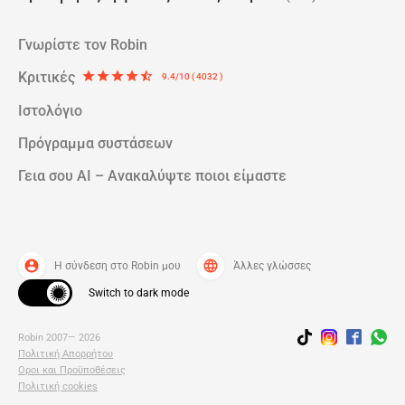
Γνωρίστε τον Robin
Κριτικές
star
star
star
star
star_half
9.4/10 ( 4032 )
Ιστολόγιο
Πρόγραμμα συστάσεων
Γεια σου AI – Ανακαλύψτε ποιοι είμαστε
account_circle
language
Η σύνδεση στο Robin μου
Άλλες γλώσσες
Switch to dark mode
Robin 2007— 2026
Πολιτική Απορρήτου
Οροι και Προϋποθέσεις
Πολιτική cookies