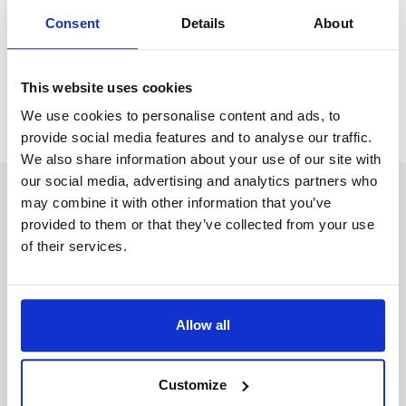
Το Ρόμπιν μπορεί να σας βοηθήσει να βρείτε δουλειά στο
Consent
Details
About
εξωτερικό!
Create your profile
This website uses cookies
We use cookies to personalise content and ads, to
provide social media features and to analyse our traffic.
We also share information about your use of our site with
our social media, advertising and analytics partners who
Λάβετε εξατομικευμένες πληροφορίες από το Robin.
may combine it with other information that you’ve
provided to them or that they’ve collected from your use
of their services.
Ονομα (λατινικοί χαρακτήρες)
Allow all
Επίθετο (λατινικοί χαρακτήρες)
Customize
E-mail