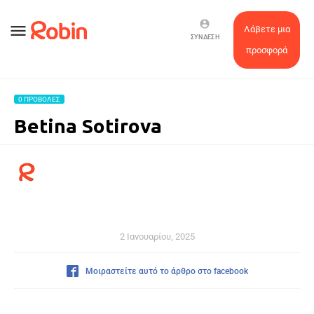
account_circle
menu
Λάβετε μια
ΣΎΝΔΕΣΗ
προσφορά
0 ΠΡΟΒΟΛΈΣ
Betina Sotirova
2 Ιανουαρίου, 2025
Μοιραστείτε αυτό το άρθρο στο facebook