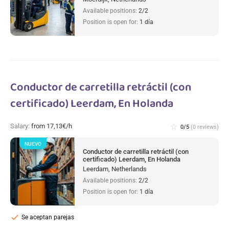
Available positions:
2/2
Position is open for:
1 día
Conductor de carretilla retráctil (con
certificado) Leerdam, En Holanda
Salary:
from 17,13€/h
star_border
0/5
(0 reviews)
NUEVO
Conductor de carretilla retráctil (con
certificado) Leerdam, En Holanda
Leerdam, Netherlands
Available positions:
2/2
Position is open for:
1 día
check
Se aceptan parejas