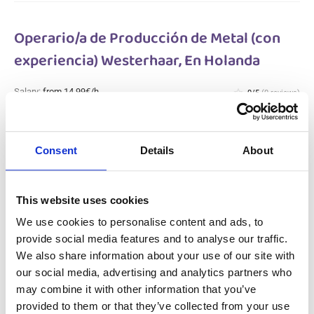
Operario/a de Producción de Metal (con
experiencia) Westerhaar, En Holanda
Salary:
from 14,99€/h
star_border
0/5
(0 reviews)
NUEVO
Operario/a de Producción de Metal (con
experiencia) Westerhaar, En Holanda
Consent
Details
About
Westerhaar, Netherlands
Available positions:
2/2
Position is open for:
1 día
This website uses cookies
We use cookies to personalise content and ads, to
provide social media features and to analyse our traffic.
We also share information about your use of our site with
Operario polivalente en la producción
our social media, advertising and analytics partners who
metalúrgica Gameren, En Holanda
may combine it with other information that you’ve
provided to them or that they’ve collected from your use