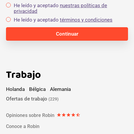
He leído y aceptado
nuestras políticas de
privacidad
He leído y aceptado
términos y condiciones
Trabajo
Holanda
Bélgica
Alemania
Ofertas de trabajo
(229)
Opiniones sobre Robin
star
star
star
star
star_half
Conoce a Robin