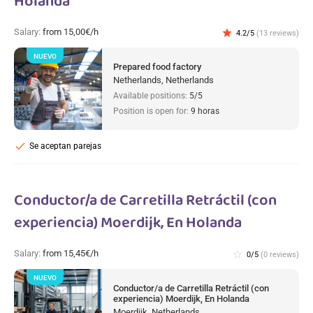
Holanda
Salary:
from 15,00€/h
star
4.2/5
(13 reviews)
NUEVO
Prepared food factory
Netherlands, Netherlands
Available positions:
5/5
Position is open for:
9 horas
check
Se aceptan parejas
Conductor/a de Carretilla Retráctil (con
experiencia) Moerdijk, En Holanda
Salary:
from 15,45€/h
star_border
0/5
(0 reviews)
NUEVO
Conductor/a de Carretilla Retráctil (con
experiencia) Moerdijk, En Holanda
Moerdijk, Netherlands