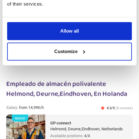
of their services.
Salary:
from 14,99€/h
star_border
0/5
(0 reviews)
NUEVO
Operario polivalente en la producción
metalúrgica Gameren, En Holanda
Gameren, Netherlands
Allow all
Available positions:
2/2
Position is open for:
2 días
Customize
Empleado de almacén polivalente
Helmond, Deurne,Eindhoven, En Holanda
Salary:
from 14,99€/h
star
4.3/5
(8 reviews)
NUEVO
GP-connect
Helmond, Deurne,Eindhoven, Netherlands
Available positions:
4/4