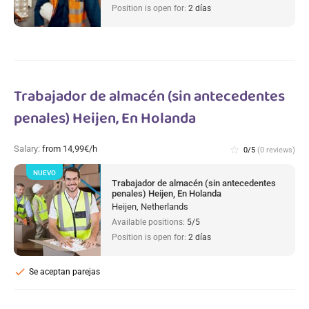
Position is open for:
2 días
Trabajador de almacén (sin antecedentes
penales) Heijen, En Holanda
Salary:
from 14,99€/h
star_border
0/5
(0 reviews)
NUEVO
Trabajador de almacén (sin antecedentes
penales) Heijen, En Holanda
Heijen, Netherlands
Available positions:
5/5
Position is open for:
2 días
check
Se aceptan parejas