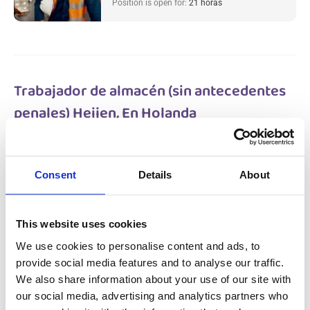
Position is open for:
21 horas
Trabajador de almacén (sin antecedentes
penales) Heijen, En Holanda
Salary:
from 14,99€/h
star_border
0/5
(0 reviews)
NUEVO
Consent
Details
About
Trabajador de almacén (sin antecedentes
penales) Heijen, En Holanda
Heijen, Netherlands
Available positions:
2/2
This website uses cookies
Position is open for:
22 horas
We use cookies to personalise content and ads, to
provide social media features and to analyse our traffic.
check
Se aceptan parejas
We also share information about your use of our site with
our social media, advertising and analytics partners who