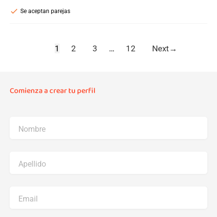
check
Se aceptan parejas
1
2
3
…
12
Next
→
Comienza a crear tu perfil
Nombre
Apellido
Email