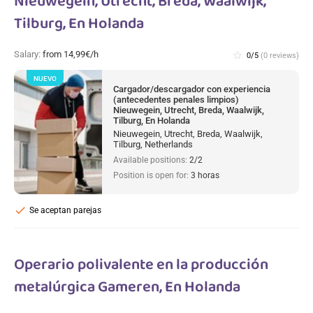
Nieuwegein, Utrecht, Breda, Waalwijk,
Tilburg, En Holanda
Salary:
from 14,99€/h
star_border
0/5
(0 reviews)
NUEVO
Cargador/descargador con experiencia
(antecedentes penales limpios)
Nieuwegein, Utrecht, Breda, Waalwijk,
Tilburg, En Holanda
Nieuwegein, Utrecht, Breda, Waalwijk,
Tilburg, Netherlands
Available positions:
2/2
Position is open for:
3 horas
check
Se aceptan parejas
Operario polivalente en la producción
metalúrgica Gameren, En Holanda