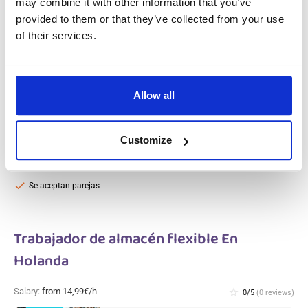
may combine it with other information that you’ve
Trabajador de almacén (sin antecedentes
provided to them or that they’ve collected from your use
penales) Heijen, En Holanda
of their services.
Salary:
from 14,99€/h
star_border
0/5
(0 reviews)
NUEVO
Allow all
Trabajador de almacén (sin antecedentes
penales) Heijen, En Holanda
Heijen, Netherlands
Available positions:
2/2
Customize
Position is open for:
22 horas
check
Se aceptan parejas
Trabajador de almacén flexible En
Holanda
Salary:
from 14,99€/h
star_border
0/5
(0 reviews)