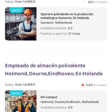
Salary:
from 14,99€/h
star_border
0/5
(0 reviews)
NUEVO
Operario polivalente en la producción
metalúrgica Gameren, En Holanda
Gameren, Netherlands
Available positions:
2/2
Position is open for:
21 horas
Empleado de almacén polivalente
Helmond, Deurne,Eindhoven, En Holanda
Salary:
from 14,99€/h
star
4.3/5
(8 reviews)
NUEVO
GP-connect
Helmond, Deurne,Eindhoven, Netherlands
Available positions:
4/4