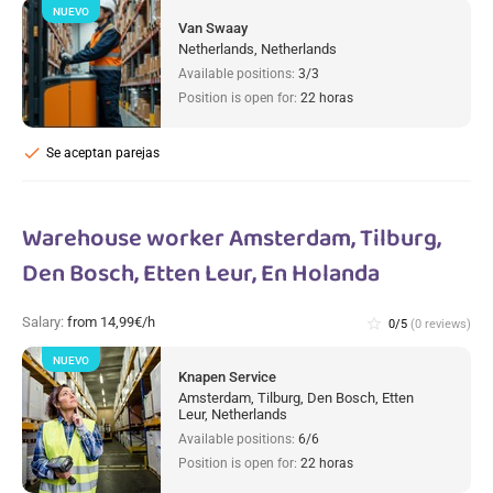
NUEVO
Van Swaay
Netherlands, Netherlands
Available positions:
3/3
Position is open for:
22 horas
check
Se aceptan parejas
Warehouse worker Amsterdam, Tilburg,
Den Bosch, Etten Leur, En Holanda
Salary:
from 14,99€/h
star_border
0/5
(0 reviews)
NUEVO
Knapen Service
Amsterdam, Tilburg, Den Bosch, Etten
Leur, Netherlands
Available positions:
6/6
Position is open for:
22 horas