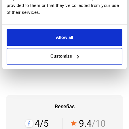
provided to them or that they’ve collected from your use
of their services.
accessibility
habilidades
Allow all
language
Idioma
Customize
Inglés B1
Reseñas
4/5
9.4
/10
star