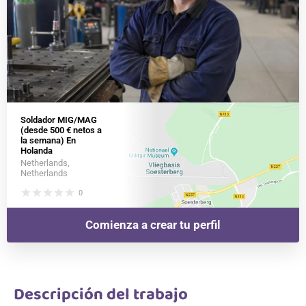
Soldador MIG/MAG
(desde 500 € netos a
la semana) En
Holanda
Netherlands,
Netherlands
star
star
star
star
star
0
Comienza a crear tu perfil
Descripción del trabajo