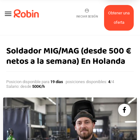
account_circle
menu
Obtener una
INICIAR SESIÓN
oferta
Soldador MIG/MAG (desde 500 €
netos a la semana) En Holanda
Posicion disponible para
19 días
posiciones disponibles:
4
/4
Salario: desde
500€/h