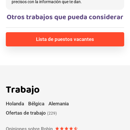
precisos con la información que te dan.
Otros trabajos que pueda considerar
Lista de puestos vacantes
Trabajo
Holanda
Bélgica
Alemania
Ofertas de trabajo
(229)
Opiniones sobre Robin
star
star
star
star
star_half