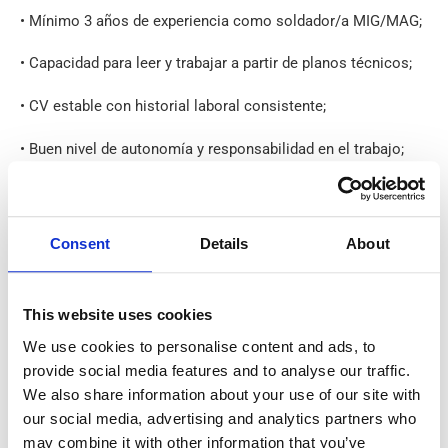
• Mínimo 3 años de experiencia como soldador/a MIG/MAG;
• Capacidad para leer y trabajar a partir de planos técnicos;
• CV estable con historial laboral consistente;
• Buen nivel de autonomía y responsabilidad en el trabajo;
• Gran atención al detalle y a la calidad.
Qué ofrecemos:
Consent
Details
About
• Salario semanal competitivo según habilidades y
experiencia, a partir de 500 € netos por semana;
This website uses cookies
• Cooperación estable y a largo plazo;
We use cookies to personalise content and ads, to
provide social media features and to analyse our traffic.
• Alojamiento y apoyo administrativo;
We also share information about your use of our site with
our social media, advertising and analytics partners who
• Trabajo en un entorno profesional y de apoyo.
may combine it with other information that you’ve