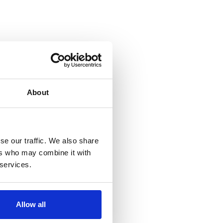
About
se our traffic. We also share
ers who may combine it with
 services.
Allow all