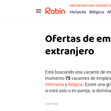
ENCONTRAR UNA VACANTE 
menu
Holanda
Bélgica
A
Ofertas de em
extranjero
Está buscando una vacante de emp
momento
75
vacantes de empleo a
Alemania
y
Bélgica
. Existe una g
si está solo o en pareja, si domina
Leer más