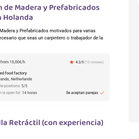
n de Madera y Prefabricados
En Holanda
adera y Prefabricados motivados para varias
cesario que seas un carpintero o trabajador de la
:
from 15,00€/h
star
4.2/5
(13 reviews)
ed food factory
lands, Netherlands
le positions:
5/5
check
n is open for:
14 horas
Se aceptan parejas
la Retráctil (con experiencia)