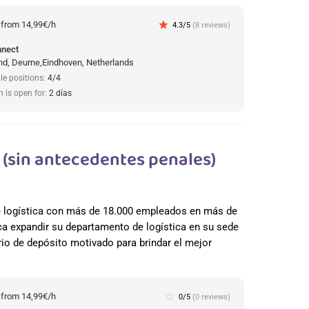
:
from 14,99€/h
star
4.3/5
(8 reviews)
nnect
d, Deurne,Eindhoven, Netherlands
le positions:
4/4
n is open for:
2 días
(sin antecedentes penales)
de logística con más de 18.000 empleados en más de
a expandir su departamento de logística en su sede
io de depósito motivado para brindar el mejor
:
from 14,99€/h
star_border
0/5
(0 reviews)