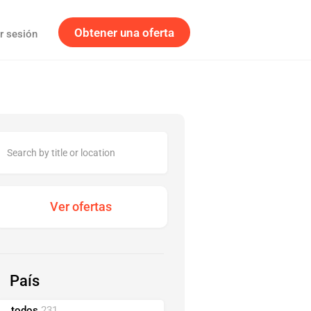
Obtener una oferta
ar sesión
País
todos
231