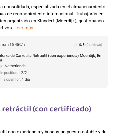
ca consolidada, especializada en el almacenamiento
cas de reconocimiento internacional. Trabajarás en
ien organizado en Klundert (Moerdijk), gestionando
rtivos.
Leer más
:
from 15,45€/h
star_border
0/5
(0 reviews)
or/a de Carretilla Retráctil (con experiencia) Moerdijk, En
da
jk, Netherlands
le positions:
2/2
n is open for:
1 día
retráctil (con certificado)
áctil con experiencia y buscas un puesto estable y de