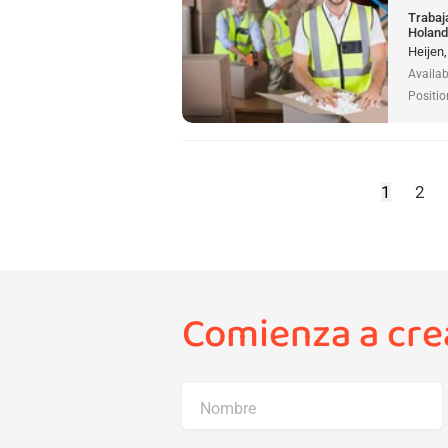
Trabaj
Holan
Heijen
Availab
Positio
1
2
Comienza a crea
Nombre