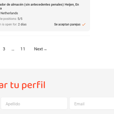
ador de almacén (sin antecedentes penales) Heijen, En
da
, Netherlands
le positions:
5/5
check
n is open for:
2 días
Se aceptan parejas
3
…
11
Next
→
r tu perfil
Apellido
Email