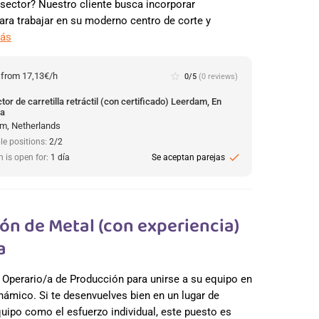
 sector? Nuestro cliente busca incorporar
para trabajar en su moderno centro de corte y
más
:
from 17,13€/h
star_border
0/5
(0 reviews)
or de carretilla retráctil (con certificado) Leerdam, En
da
m, Netherlands
le positions:
2/2
check
n is open for:
1 día
Se aceptan parejas
ón de Metal (con experiencia)
a
 Operario/a de Producción para unirse a su equipo en
námico. Si te desenvuelves bien en un lugar de
quipo como el esfuerzo individual, este puesto es