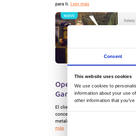
para ti.
Leer más
NUEVO
Salary
Operar
Wester
Wester
Availab
Positio
Consent
This website uses cookies
Operario polivalente e
We use cookies to personalis
Gameren, En Holanda
information about your use of
other information that you’ve
El cliente se especializa en la clasific
concentrados metálicos. Mediante tecno
metales como aluminio, cobre, latón y a
más