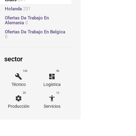
Holanda
231
Ofertas De Trabajo En
Alemania
0
Ofertas De Trabajo En Belgica
0
sector
143
56
build
dashboard
Técnico
Logística
20
12
settings
accessibility
Producción
Servicios