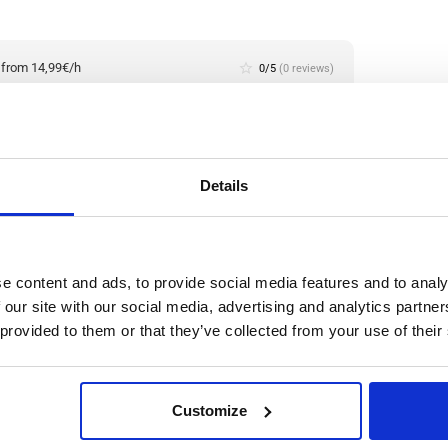
:
from 14,99€/h
star_border
0/5
(0 reviews)
io/a de Producción de Metal (con experiencia)
haar, En Holanda
haar, Netherlands
le positions:
2/2
n is open for:
2 días
Details
n la producción metalúrgica
e content and ads, to provide social media features and to analy
 our site with our social media, advertising and analytics partn
 provided to them or that they’ve collected from your use of their
ación y recuperación de metales no ferrosos a partir de
logías de clasificación innovadoras, se recuperan
cero inoxidable con un alto nivel de pureza.
Leer
Customize