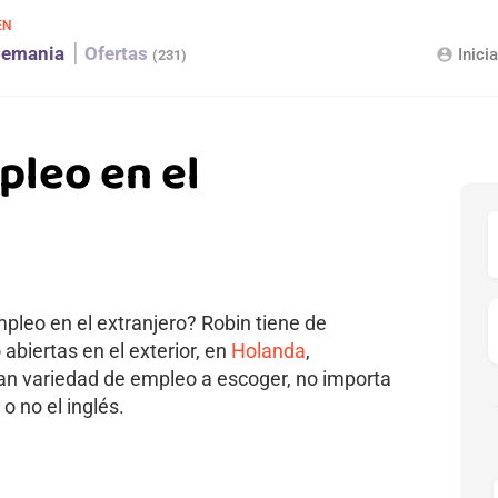
EN
lemania
Ofertas
Inici
account_circle
(231)
pleo en el
leo en el extranjero? Robin tiene de
biertas en el exterior, en
Holanda
,
ran variedad de empleo a escoger, no importa
 o no el inglés.