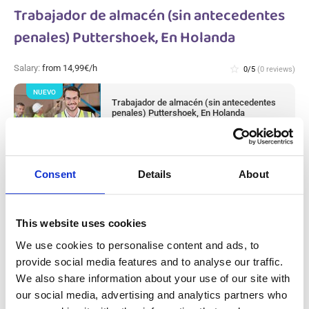
Trabajador de almacén (sin antecedentes
penales) Puttershoek, En Holanda
Salary:
from 14,99€/h
star_border
0/5
(0 reviews)
NUEVO
Trabajador de almacén (sin antecedentes
penales) Puttershoek, En Holanda
Puttershoek, Netherlands
Available positions:
2/2
Position is open for:
22 horas
Consent
Details
About
check
Se aceptan parejas
This website uses cookies
Operario/a de Producción de Metal (con
We use cookies to personalise content and ads, to
experiencia) Westerhaar, En Holanda
provide social media features and to analyse our traffic.
We also share information about your use of our site with
our social media, advertising and analytics partners who
Salary:
from 14,99€/h
star_border
0/5
(0 reviews)