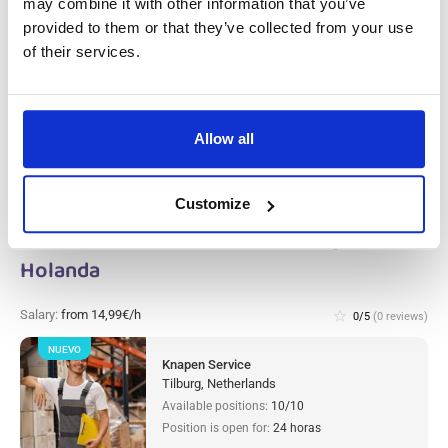
may combine it with other information that you’ve
NUEVO
provided to them or that they’ve collected from your use
Operario/a de Producción de Metal (con
experiencia) Westerhaar, En Holanda
of their services.
Westerhaar, Netherlands
Available positions:
2/2
Position is open for:
23 horas
Allow all
Customize
Clasificador/a de Almacén Tilburg, En
Holanda
Salary:
from 14,99€/h
star_border
0/5
(0 reviews)
NUEVO
Knapen Service
Tilburg, Netherlands
Available positions:
10/10
Position is open for:
24 horas