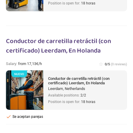
Position is open for:
18 horas
Conductor de carretilla retráctil (con
certificado) Leerdam, En Holanda
Salary:
from 17,13€/h
star_border
0/5
(0 reviews)
NUEVO
Conductor de carretilla retráctil (con
certificado) Leerdam, En Holanda
Leerdam, Netherlands
Available positions:
2/2
Position is open for:
18 horas
check
Se aceptan parejas