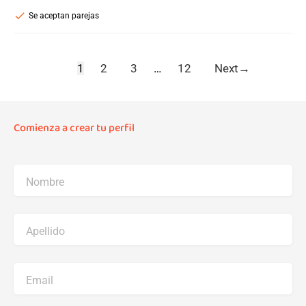
check
Se aceptan parejas
1
2
3
…
12
Next
→
Comienza a crear tu perfil
Nombre
Apellido
Email