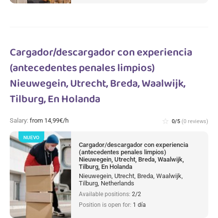
Cargador/descargador con experiencia
(antecedentes penales limpios)
Nieuwegein, Utrecht, Breda, Waalwijk,
Tilburg, En Holanda
Salary:
from 14,99€/h
star_border
0/5
(0 reviews)
NUEVO
Cargador/descargador con experiencia
(antecedentes penales limpios)
Nieuwegein, Utrecht, Breda, Waalwijk,
Tilburg, En Holanda
Nieuwegein, Utrecht, Breda, Waalwijk,
Tilburg, Netherlands
Available positions:
2/2
Position is open for:
1 día