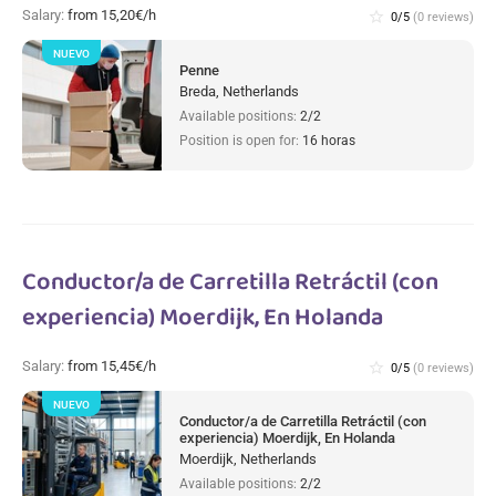
Salary:
from 15,20€/h
star_border
0/5
(0 reviews)
NUEVO
Penne
Breda, Netherlands
Available positions:
2/2
Position is open for:
16 horas
Conductor/a de Carretilla Retráctil (con
experiencia) Moerdijk, En Holanda
Salary:
from 15,45€/h
star_border
0/5
(0 reviews)
NUEVO
Conductor/a de Carretilla Retráctil (con
experiencia) Moerdijk, En Holanda
Moerdijk, Netherlands
Available positions:
2/2