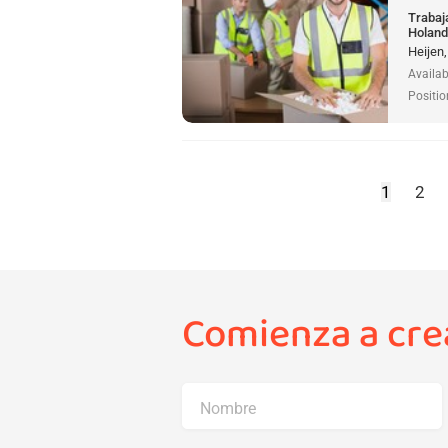
Trabaj
Holan
Heijen
Availab
Positio
1
2
Comienza a crea
Nombre