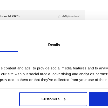
:
from 14,99€/h
star_border
0/5
(0 reviews)
io/a de Producción de Metal (con experiencia)
haar, En Holanda
haar, Netherlands
le positions:
2/2
n is open for:
2 días
Details
n la producción metalúrgica
e content and ads, to provide social media features and to analy
 our site with our social media, advertising and analytics partn
 provided to them or that they’ve collected from your use of their
ación y recuperación de metales no ferrosos a partir de
logías de clasificación innovadoras, se recuperan
cero inoxidable con un alto nivel de pureza.
Leer
Customize