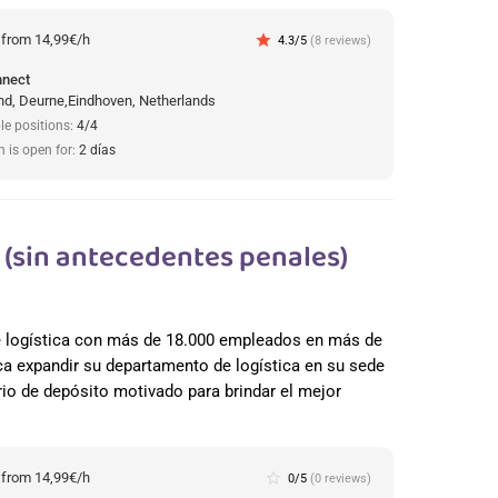
:
from 14,99€/h
star
4.3/5
(8 reviews)
nnect
d, Deurne,Eindhoven, Netherlands
le positions:
4/4
n is open for:
2 días
(sin antecedentes penales)
de logística con más de 18.000 empleados en más de
a expandir su departamento de logística en su sede
io de depósito motivado para brindar el mejor
:
from 14,99€/h
star_border
0/5
(0 reviews)