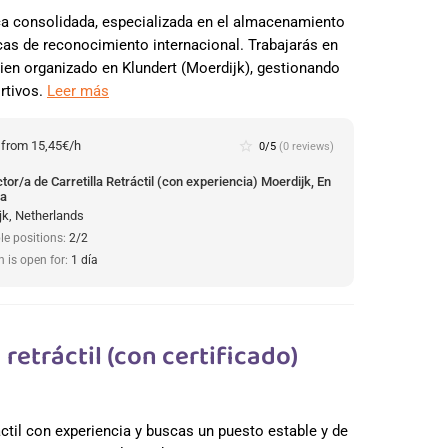
ca consolidada, especializada en el almacenamiento
cas de reconocimiento internacional. Trabajarás en
ien organizado en Klundert (Moerdijk), gestionando
rtivos.
Leer más
:
from 15,45€/h
star_border
0/5
(0 reviews)
or/a de Carretilla Retráctil (con experiencia) Moerdijk, En
da
jk, Netherlands
le positions:
2/2
n is open for:
1 día
retráctil (con certificado)
áctil con experiencia y buscas un puesto estable y de