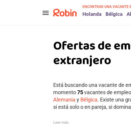
ENCONTRAR UNA VACANTE 
menu
Holanda
Bélgica
A
Ofertas de em
extranjero
Está buscando una vacante de emp
momento
75
vacantes de empleo a
Alemania
y
Bélgica
. Existe una g
si está solo o en pareja, si domina
Leer más