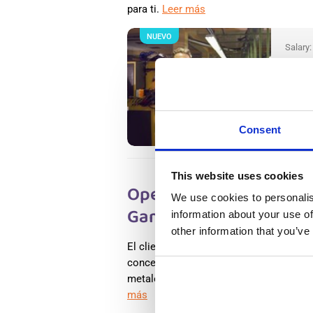
para ti.
Leer más
NUEVO
Salary
Operar
Wester
Wester
Availab
Positio
Consent
This website uses cookies
Operario polivalente e
We use cookies to personalis
Gameren, En Holanda
information about your use of
other information that you’ve
El cliente se especializa en la clasific
concentrados metálicos. Mediante tecno
metales como aluminio, cobre, latón y a
más