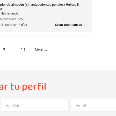
ador de almacén (sin antecedentes penales) Heijen, En
da
, Netherlands
le positions:
5/5
check
n is open for:
2 días
Se aceptan parejas
3
…
11
Next
→
r tu perfil
Apellido
Email