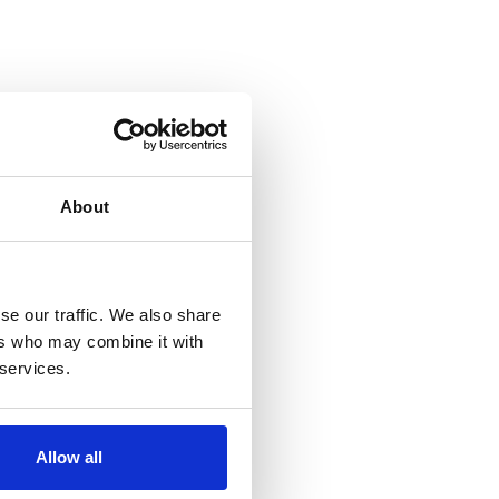
About
se our traffic. We also share
ers who may combine it with
 services.
Allow all