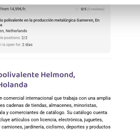
:
from 14,99€/h
star_border
0/5
(0 reviews)
io polivalente en la producción metalúrgica Gameren, En
da
n, Netherlands
le positions:
2/2
n is open for:
2 días
olivalente Helmond,
 Holanda
n comercial internacional que trabaja con una amplia
es cadenas de tiendas, almacenes, minoristas,
cala y comerciantes de catálogo. Su catálogo cuenta
uye artículos con licencia, electrónica, juguetes,
camiones, jardinería, ciclismo, deportes y productos