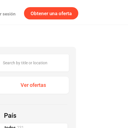
Obtener una oferta
ar sesión
País
todos
231