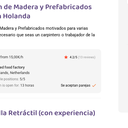
n de Madera y Prefabricados
En Holanda
adera y Prefabricados motivados para varias
cesario que seas un carpintero o trabajador de la
:
from 15,00€/h
star
4.2/5
(13 reviews)
ed food factory
lands, Netherlands
le positions:
5/5
check
n is open for:
13 horas
Se aceptan parejas
la Retráctil (con experiencia)