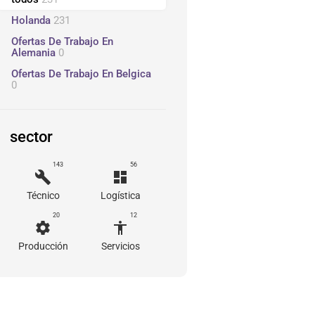
Holanda
231
Ofertas De Trabajo En
Alemania
0
Ofertas De Trabajo En Belgica
0
sector
143
56
build
dashboard
Técnico
Logística
20
12
settings
accessibility
Producción
Servicios