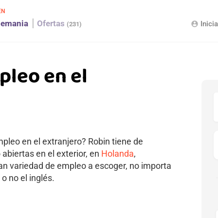
EN
lemania
Ofertas
Inici
account_circle
(231)
pleo en el
leo en el extranjero? Robin tiene de
biertas en el exterior, en
Holanda
,
ran variedad de empleo a escoger, no importa
 o no el inglés.