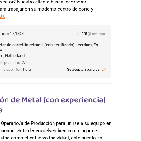
 sector? Nuestro cliente busca incorporar
para trabajar en su moderno centro de corte y
más
:
from 17,13€/h
star_border
0/5
(0 reviews)
or de carretilla retráctil (con certificado) Leerdam, En
da
m, Netherlands
le positions:
2/2
check
n is open for:
1 día
Se aceptan parejas
ón de Metal (con experiencia)
a
 Operario/a de Producción para unirse a su equipo en
námico. Si te desenvuelves bien en un lugar de
quipo como el esfuerzo individual, este puesto es