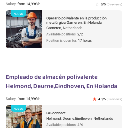
Salary:
from 14,99€/h
star_border
0/5
(0 reviews)
NUEVO
Operario polivalente en la producción
metalúrgica Gameren, En Holanda
Gameren, Netherlands
Available positions:
2/2
Position is open for:
17 horas
Empleado de almacén polivalente
Helmond, Deurne,Eindhoven, En Holanda
Salary:
from 14,99€/h
star
4.3/5
(8 reviews)
NUEVO
GP-connect
Helmond, Deurne,Eindhoven, Netherlands
Available positions:
4/4