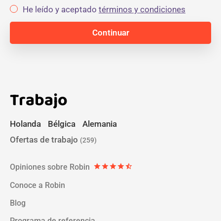
He leído y aceptado
términos y condiciones
Trabajo
Holanda
Bélgica
Alemania
Ofertas de trabajo
(259)
Opiniones sobre Robin
star
star
star
star
star_half
Conoce a Robin
Blog
Programa de referencia