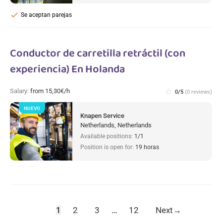
check
Se aceptan parejas
Conductor de carretilla retráctil (con
experiencia) En Holanda
Salary:
from 15,30€/h
star_border
0/5
(0 reviews)
NUEVO
Knapen Service
Netherlands, Netherlands
Available positions:
1/1
Position is open for:
19 horas
1
2
3
…
12
Next
→