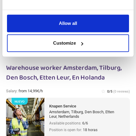
NUEVO
Van Swaay
Netherlands, Netherlands
Available positions:
3/3
Allow all
Position is open for:
18 horas
Customize
check
Se aceptan parejas
Warehouse worker Amsterdam, Tilburg,
Den Bosch, Etten Leur, En Holanda
Salary:
from 14,99€/h
star_border
0/5
(0 reviews)
NUEVO
Knapen Service
Amsterdam, Tilburg, Den Bosch, Etten
Leur, Netherlands
Available positions:
6/6
Position is open for:
18 horas