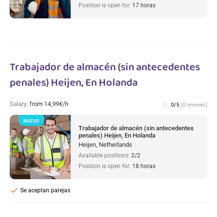
Position is open for:
17 horas
Trabajador de almacén (sin antecedentes
penales) Heijen, En Holanda
Salary:
from 14,99€/h
star_border
0/5
(0 reviews)
NUEVO
Trabajador de almacén (sin antecedentes
penales) Heijen, En Holanda
Heijen, Netherlands
Available positions:
2/2
Position is open for:
18 horas
check
Se aceptan parejas