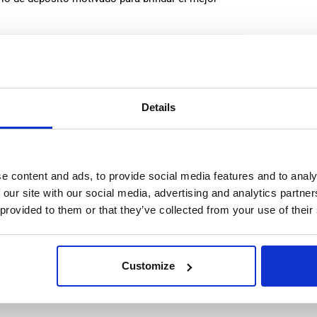
:
from 14,99€/h
star_border
0/5
(0 reviews)
ador de almacén (sin antecedentes penales) Puttershoek,
anda
shoek, Netherlands
Details
le positions:
2/2
check
n is open for:
9 horas
Se aceptan parejas
e content and ads, to provide social media features and to analy
 our site with our social media, advertising and analytics partn
ón de Metal (con experiencia)
 provided to them or that they’ve collected from your use of their
a
 Operario/a de Producción para unirse a su equipo en
Customize
námico. Si te desenvuelves bien en un lugar de
quipo como el esfuerzo individual, este puesto es