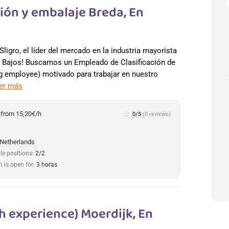
ión y embalaje Breda, En
Sligro, el líder del mercado en la industria mayorista
s Bajos! Buscamos un Empleado de Clasificación de
g employee) motivado para trabajar en nuestro
er más
:
from 15,20€/h
star_border
0/5
(0 reviews)
 Netherlands
le positions:
2/2
n is open for:
3 horas
h experience) Moerdijk, En