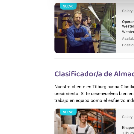
NUEVO
Salary
Operar
Wester
Wester
Availab
Positio
Clasificador/a de Alma
Nuestro cliente en Tilburg busca Clasi
crecimiento. Si te desenvuelves bien en
trabajo en equipo como el esfuerzo indiv
NUEVO
Salary
Knapen
Tilburg