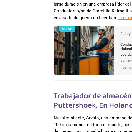
larga duración en una empresa líder del
Conductores/as de Carretilla Retráctil 
envasado de queso en Leerdam.
Leer 
NUEVO
Salary
Conduct
Holan
Leerda
Availab
Positio
Trabajador de almacén 
Puttershoek, En Holan
Nuestro cliente, Arvato, una empresa 
100 ubicaciones en todo el mundo, busc
de Heijen. La compañía busca un operar