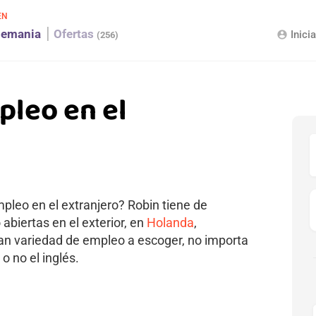
EN
lemania
Ofertas
Inici
account_circle
(256)
pleo en el
leo en el extranjero? Robin tiene de
biertas en el exterior, en
Holanda
,
ran variedad de empleo a escoger, no importa
 o no el inglés.