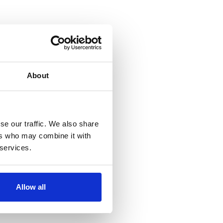
About
se our traffic. We also share
ers who may combine it with
 services.
Allow all