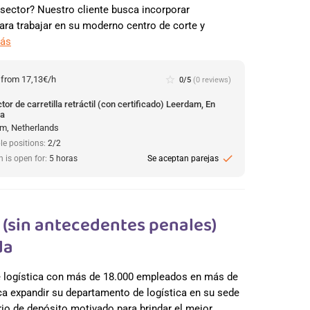
 sector? Nuestro cliente busca incorporar
para trabajar en su moderno centro de corte y
más
:
from 17,13€/h
star_border
0/5
(0 reviews)
or de carretilla retráctil (con certificado) Leerdam, En
da
m, Netherlands
le positions:
2/2
check
n is open for:
5 horas
Se aceptan parejas
(sin antecedentes penales)
da
de logística con más de 18.000 empleados en más de
a expandir su departamento de logística en su sede
io de depósito motivado para brindar el mejor