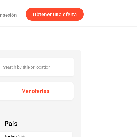
Obtener una oferta
ar sesión
País
todos
256