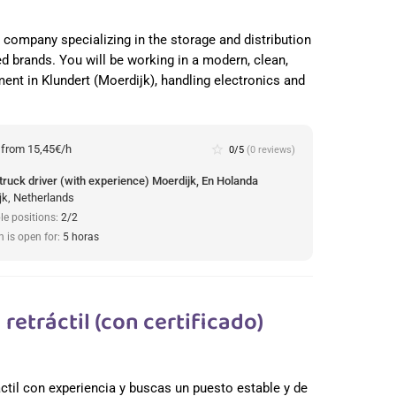
cs company specializing in the storage and distribution
ed brands. You will be working in a modern, clean,
nt in Klundert (Moerdijk), handling electronics and
:
from 15,45€/h
star_border
0/5
(0 reviews)
truck driver (with experience) Moerdijk, En Holanda
jk, Netherlands
le positions:
2/2
n is open for:
5 horas
retráctil (con certificado)
áctil con experiencia y buscas un puesto estable y de