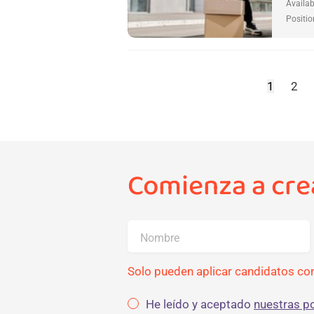
Availab
Positio
1
2
Comienza a crea
Nombre
Solo pueden aplicar candidatos con
He leído y aceptado
nuestras po