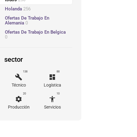
Holanda
256
Ofertas De Trabajo En
Alemania
0
Ofertas De Trabajo En Belgica
0
sector
138
88
build
dashboard
Técnico
Logística
20
10
settings
accessibility
Producción
Servicios