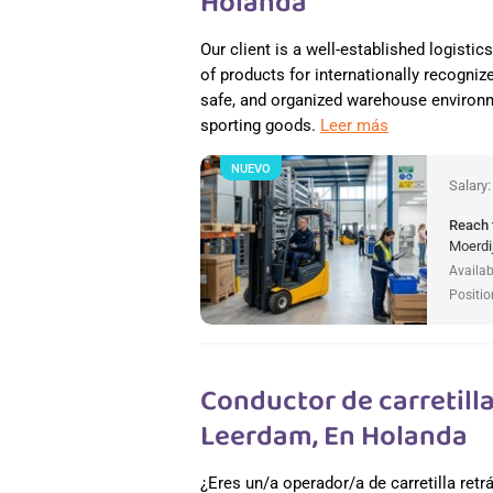
Holanda
Our client is a well-established logisti
of products for internationally recogniz
safe, and organized warehouse environme
sporting goods.
Leer más
NUEVO
Salary
Reach 
Moerdi
Availab
Positio
Conductor de carretilla 
Leerdam, En Holanda
¿Eres un/a operador/a de carretilla retr