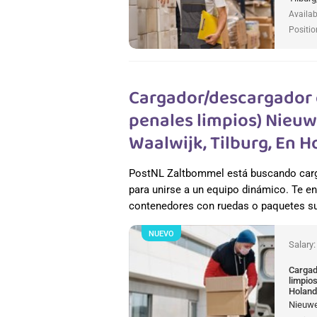
Availab
Positio
Cargador/descargador 
penales limpios) Nieuw
Waalwijk, Tilburg, En 
PostNL Zaltbommel está buscando carg
para unirse a un equipo dinámico. Te e
contenedores con ruedas o paquetes sue
NUEVO
Salary
Cargad
limpios
Holan
Nieuweg