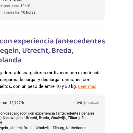
le positions:
10/10
n is open for:
10 horas
con experiencia (antecedentes
egein, Utrecht, Breda,
Holanda
adores/descargadores motivados con experiencia
ncargarás de cargar y descargar camiones con
ltos, con un peso de entre 10 y 30 kg.
Leer más
:
from 14,99€/h
star_border
0/5
(0 reviews)
or/descargador con experiencia (antecedentes penales
) Nieuwegein, Utrecht, Breda, Waalwijk, Tilburg, En
da
ein, Utrecht, Breda, Waalwijk, Tilburg, Netherlands