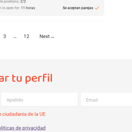
le positions:
2/2
check
n is open for:
11 horas
Se aceptan parejas
3
…
12
Next
→
r tu perfil
Apellido
Email
 ciudadanía de la UE
líticas de privacidad