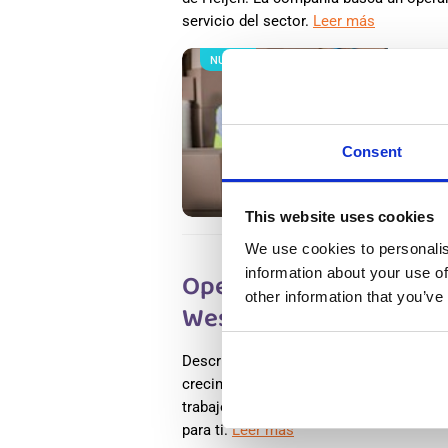
servicio del sector.
Leer más
NUEVO
Salary
Trabaj
En Hol
Putter
Consent
Availab
Positio
This website uses cookies
We use cookies to personalis
information about your use of
Operario/a de Producci
other information that you’ve
Westerhaar, En Holand
Descripción Nuestro cliente busca un/a
crecimiento en un entorno de trabajo di
trabajo que valora tanto el trabajo en e
para ti.
Leer más