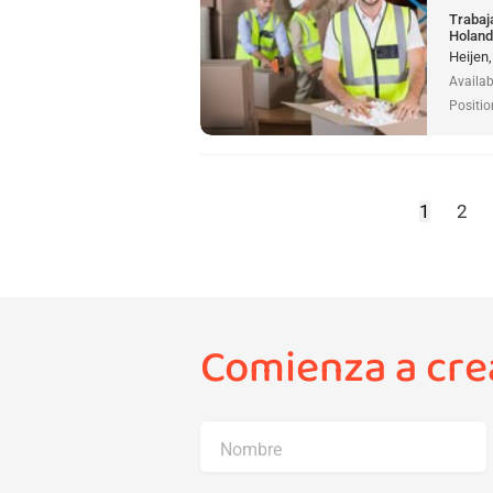
Trabaj
Holan
Heijen
Availab
Positio
1
2
Comienza a crea
Nombre