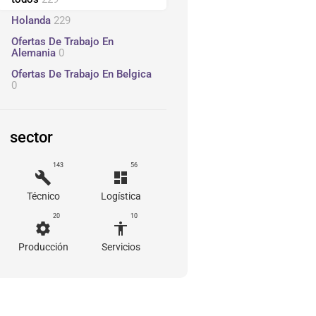
Holanda
229
Ofertas De Trabajo En
Alemania
0
Ofertas De Trabajo En Belgica
0
sector
143
56
build
dashboard
Técnico
Logística
20
10
settings
accessibility
Producción
Servicios