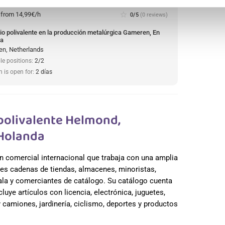
:
from 14,99€/h
star_border
0/5
(0 reviews)
io polivalente en la producción metalúrgica Gameren, En
da
n, Netherlands
le positions:
2/2
n is open for:
2 días
olivalente Helmond,
 Holanda
n comercial internacional que trabaja con una amplia
es cadenas de tiendas, almacenes, minoristas,
cala y comerciantes de catálogo. Su catálogo cuenta
uye artículos con licencia, electrónica, juguetes,
camiones, jardinería, ciclismo, deportes y productos