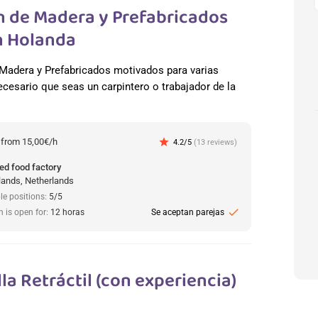
n de Madera y Prefabricados
En Holanda
adera y Prefabricados motivados para varias
cesario que seas un carpintero o trabajador de la
:
from 15,00€/h
star
4.2/5
(13 reviews)
ed food factory
lands, Netherlands
le positions:
5/5
check
n is open for:
12 horas
Se aceptan parejas
la Retráctil (con experiencia)