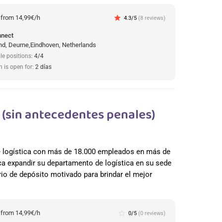
:
from 14,99€/h
star
4.3/5
(8 reviews)
nnect
d, Deurne,Eindhoven, Netherlands
le positions:
4/4
n is open for:
2 días
(sin antecedentes penales)
de logística con más de 18.000 empleados en más de
a expandir su departamento de logística en su sede
io de depósito motivado para brindar el mejor
:
from 14,99€/h
star_border
0/5
(0 reviews)