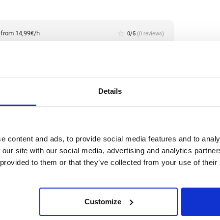
:
from 14,99€/h
star_border
0/5
(0 reviews)
io/a de Producción de Metal (con experiencia)
haar, En Holanda
haar, Netherlands
le positions:
2/2
n is open for:
2 días
Details
n la producción metalúrgica
e content and ads, to provide social media features and to analy
 our site with our social media, advertising and analytics partn
 provided to them or that they’ve collected from your use of their
ación y recuperación de metales no ferrosos a partir de
logías de clasificación innovadoras, se recuperan
cero inoxidable con un alto nivel de pureza.
Leer
Customize