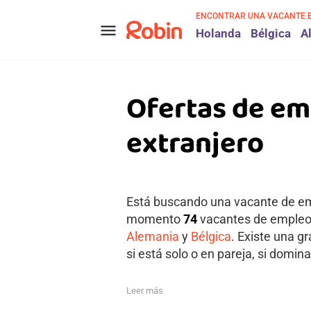
ENCONTRAR UNA VACANTE 
menu
Holanda
Bélgica
A
Ofertas de em
extranjero
Está buscando una vacante de emp
momento
74
vacantes de empleo a
Alemania
y
Bélgica
. Existe una g
si está solo o en pareja, si domina
Leer más