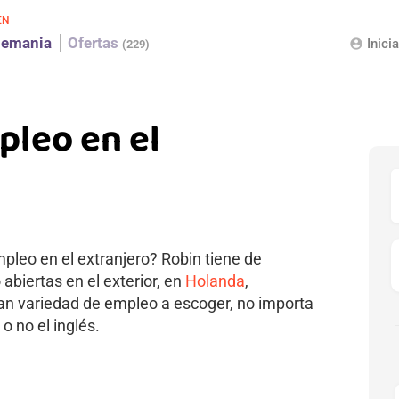
EN
lemania
Ofertas
Inici
account_circle
(229)
pleo en el
leo en el extranjero? Robin tiene de
biertas en el exterior, en
Holanda
,
ran variedad de empleo a escoger, no importa
 o no el inglés.