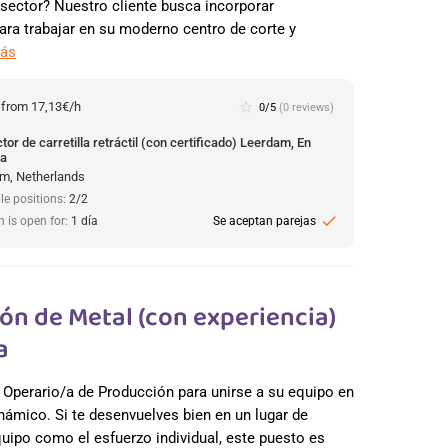
 sector? Nuestro cliente busca incorporar
para trabajar en su moderno centro de corte y
más
:
from 17,13€/h
star_border
0/5
(0 reviews)
or de carretilla retráctil (con certificado) Leerdam, En
da
m, Netherlands
le positions:
2/2
check
n is open for:
1 día
Se aceptan parejas
ón de Metal (con experiencia)
a
 Operario/a de Producción para unirse a su equipo en
námico. Si te desenvuelves bien en un lugar de
quipo como el esfuerzo individual, este puesto es