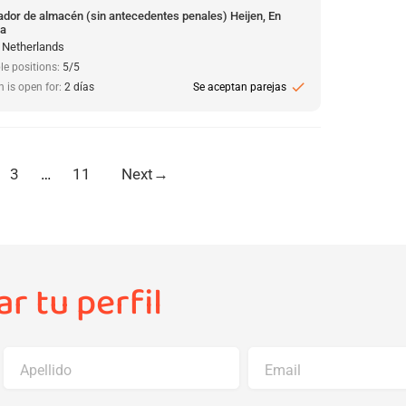
ador de almacén (sin antecedentes penales) Heijen, En
da
, Netherlands
le positions:
5/5
check
n is open for:
2 días
Se aceptan parejas
3
…
11
Next
→
r tu perfil
Apellido
Email