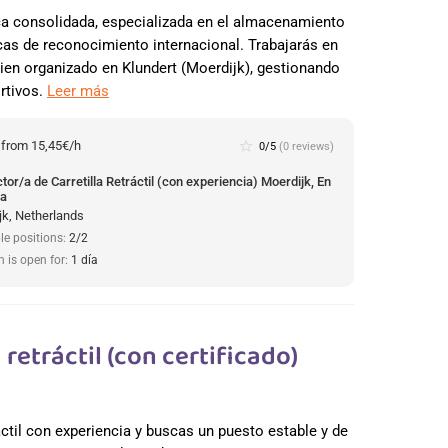
ca consolidada, especializada en el almacenamiento
cas de reconocimiento internacional. Trabajarás en
ien organizado en Klundert (Moerdijk), gestionando
rtivos.
Leer más
:
from 15,45€/h
star_border
0/5
(0 reviews)
or/a de Carretilla Retráctil (con experiencia) Moerdijk, En
da
jk, Netherlands
le positions:
2/2
n is open for:
1 día
retráctil (con certificado)
áctil con experiencia y buscas un puesto estable y de