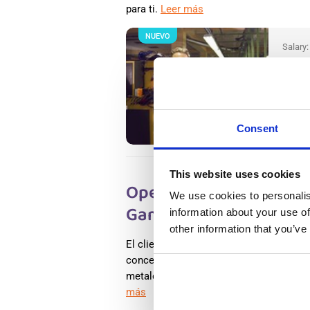
para ti.
Leer más
NUEVO
Salary
Operar
Wester
Wester
Availab
Positio
Consent
This website uses cookies
Operario polivalente e
We use cookies to personalis
Gameren, En Holanda
information about your use of
other information that you’ve
El cliente se especializa en la clasific
concentrados metálicos. Mediante tecno
metales como aluminio, cobre, latón y a
más