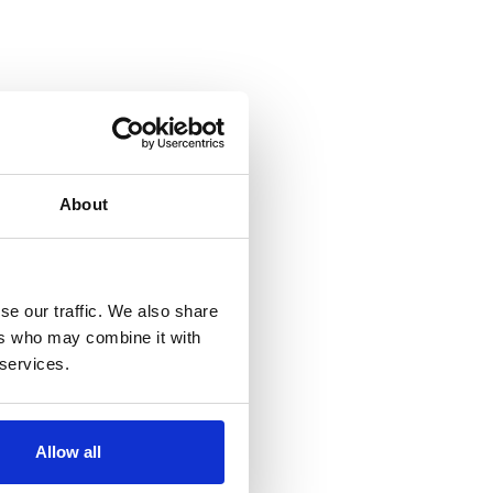
About
se our traffic. We also share
ers who may combine it with
 services.
Allow all