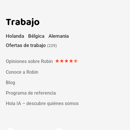
Trabajo
Holanda
Bélgica
Alemania
Ofertas de trabajo
(229)
Opiniones sobre Robin
star
star
star
star
star_half
Conoce a Robin
Blog
Programa de referencia
Hola IA – descubre quiénes somos