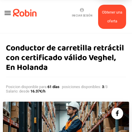
account_circle
menu
Obtener una
INICIAR SESIÓN
oferta
Conductor de carretilla retráctil
con certificado válido Veghel,
En Holanda
Posicion disponible para
61 días
posiciones disponibles:
3
/3
Salario: desde
16.37€/h