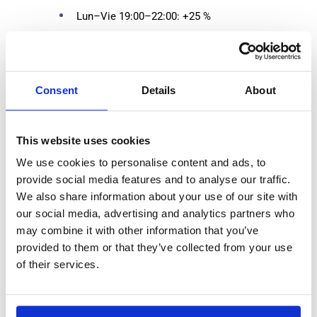
Lun–Vie 19:00–22:00: +25 %
Lun–Vie 22:00–05:00: +50 %
Sáb 00:00–14:00: +50 %
Sáb 14:00–19:00: +75 %
Consent
Details
About
Sáb 19:00 – Dom 24:00: +100 %
This website uses cookies
Pagos semanales
We use cookies to personalise content and ads, to
Turnos estructurados de lunes a viernes (07:00–15:00
o 13:00–21:00)
provide social media features and to analyse our traffic.
We also share information about your use of our site with
Posibilidad de obtener ingresos adicionales por horas
our social media, advertising and analytics partners who
extra
may combine it with other information that you’ve
provided to them or that they’ve collected from your use
Requisitos
of their services.
Certificado Reach Truck válido
– obligatorio para
operar en almacén