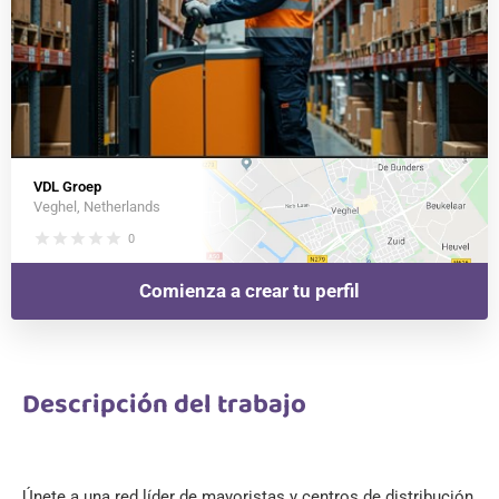
VDL Groep
Veghel, Netherlands
star
star
star
star
star
0
Comienza a crear tu perfil
Descripción del trabajo
Únete a una red líder de mayoristas y centros de distribución