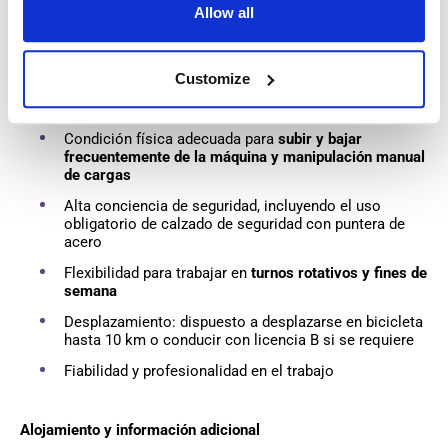
Allow all
Experiencia demostrada operando Reach Truck,
preferiblemente en
almacenamiento en altura/pasillos
estrechos
Customize
Capacidad para trabajar en
entornos con temperatura
controlada
(Fresh +5/+10 °C, Freezer -18/-28 °C)
Condición física adecuada para
subir y bajar
frecuentemente de la máquina y manipulación manual
de cargas
Alta conciencia de seguridad, incluyendo el uso
obligatorio de calzado de seguridad con puntera de
acero
Flexibilidad para trabajar en
turnos rotativos y fines de
semana
Desplazamiento: dispuesto a desplazarse en bicicleta
hasta 10 km o conducir con licencia B si se requiere
Fiabilidad y profesionalidad en el trabajo
Alojamiento y información adicional