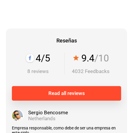
Reseñas
4/5
9.4
/10
star
8 reviews
4032 Feedbacks
Read all reviews
Sergio Bencosme
Netherlands
Empresa responsable, como debe de ser una empresa en
este siglo.