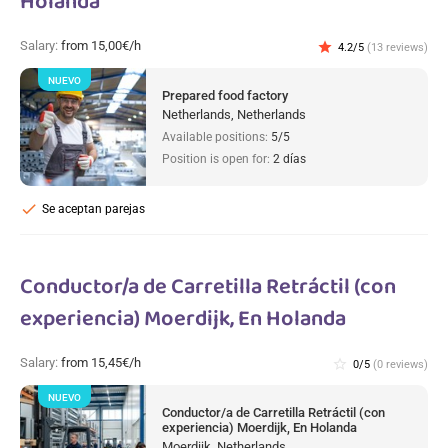
Holanda
Salary:
from 15,00€/h
star
4.2/5
(13 reviews)
NUEVO
Prepared food factory
Netherlands, Netherlands
Available positions:
5/5
Position is open for:
2 días
check
Se aceptan parejas
Conductor/a de Carretilla Retráctil (con
experiencia) Moerdijk, En Holanda
Salary:
from 15,45€/h
star_border
0/5
(0 reviews)
NUEVO
Conductor/a de Carretilla Retráctil (con
experiencia) Moerdijk, En Holanda
Moerdijk, Netherlands