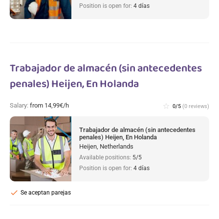
Position is open for:
4 días
Trabajador de almacén (sin antecedentes
penales) Heijen, En Holanda
Salary:
from 14,99€/h
star_border
0/5
(0 reviews)
Trabajador de almacén (sin antecedentes
penales) Heijen, En Holanda
Heijen, Netherlands
Available positions:
5/5
Position is open for:
4 días
check
Se aceptan parejas