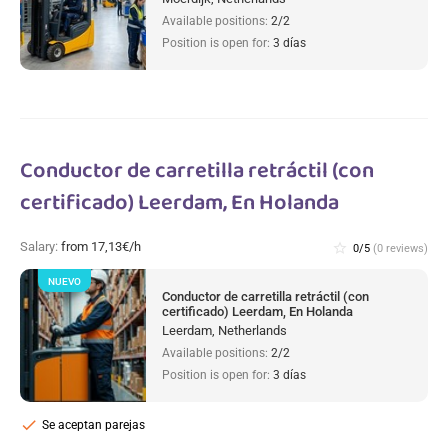
Available positions:
2/2
Position is open for:
3 días
Conductor de carretilla retráctil (con
certificado) Leerdam, En Holanda
Salary:
from 17,13€/h
star_border
0/5
(0 reviews)
NUEVO
Conductor de carretilla retráctil (con
certificado) Leerdam, En Holanda
Leerdam, Netherlands
Available positions:
2/2
Position is open for:
3 días
check
Se aceptan parejas