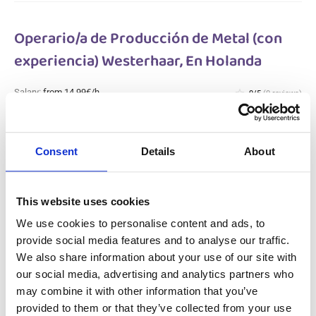
Operario/a de Producción de Metal (con
experiencia) Westerhaar, En Holanda
Salary:
from 14,99€/h
star_border
0/5
(0 reviews)
NUEVO
Operario/a de Producción de Metal (con
experiencia) Westerhaar, En Holanda
Consent
Details
About
Westerhaar, Netherlands
Available positions:
2/2
Position is open for:
3 días
This website uses cookies
We use cookies to personalise content and ads, to
provide social media features and to analyse our traffic.
We also share information about your use of our site with
Operario polivalente en la producción
our social media, advertising and analytics partners who
metalúrgica Gameren, En Holanda
may combine it with other information that you’ve
provided to them or that they’ve collected from your use