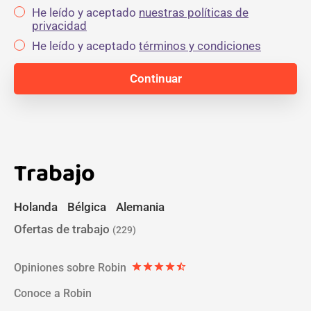
He leído y aceptado
nuestras políticas de
privacidad
He leído y aceptado
términos y condiciones
Trabajo
Holanda
Bélgica
Alemania
Ofertas de trabajo
(229)
Opiniones sobre Robin
star
star
star
star
star_half
Conoce a Robin