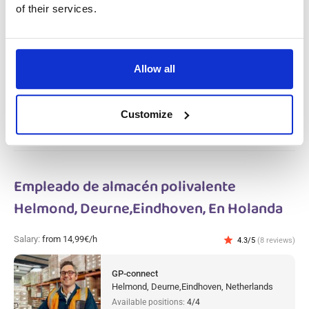
of their services.
Salary:
from 14,99€/h
star_border
0/5
(0 reviews)
Operario polivalente en la producción
metalúrgica Gameren, En Holanda
Gameren, Netherlands
Allow all
Available positions:
2/2
Position is open for:
4 días
Customize
Empleado de almacén polivalente
Helmond, Deurne,Eindhoven, En Holanda
Salary:
from 14,99€/h
star
4.3/5
(8 reviews)
GP-connect
Helmond, Deurne,Eindhoven, Netherlands
Available positions:
4/4