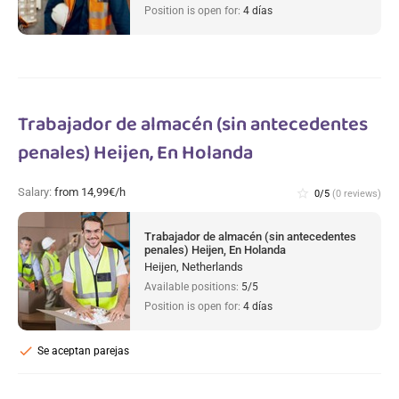
Position is open for:
4 días
Trabajador de almacén (sin antecedentes
penales) Heijen, En Holanda
Salary:
from 14,99€/h
star_border
0/5
(0 reviews)
Trabajador de almacén (sin antecedentes
penales) Heijen, En Holanda
Heijen, Netherlands
Available positions:
5/5
Position is open for:
4 días
check
Se aceptan parejas