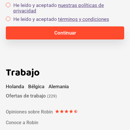
He leído y aceptado
nuestras políticas de
privacidad
He leído y aceptado
términos y condiciones
Trabajo
Holanda
Bélgica
Alemania
Ofertas de trabajo
(229)
Opiniones sobre Robin
star
star
star
star
star_half
Conoce a Robin