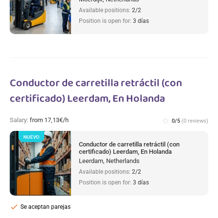
Available positions:
2/2
Position is open for:
3 días
Conductor de carretilla retráctil (con
certificado) Leerdam, En Holanda
Salary:
from 17,13€/h
star_border
0/5
(0 reviews)
NUEVO
Conductor de carretilla retráctil (con
certificado) Leerdam, En Holanda
Leerdam, Netherlands
Available positions:
2/2
Position is open for:
3 días
check
Se aceptan parejas