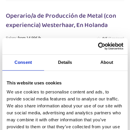
Operario/a de Producción de Metal (con
experiencia) Westerhaar, En Holanda
Salary:
from 14,99€/h
star_border
0/5
(0 reviews)
NUEVO
Operario/a de Producción de Metal (con
experiencia) Westerhaar, En Holanda
Consent
Details
About
Westerhaar, Netherlands
Available positions:
2/2
Position is open for:
3 días
This website uses cookies
We use cookies to personalise content and ads, to
provide social media features and to analyse our traffic.
We also share information about your use of our site with
Operario polivalente en la producción
our social media, advertising and analytics partners who
metalúrgica Gameren, En Holanda
may combine it with other information that you’ve
provided to them or that they’ve collected from your use