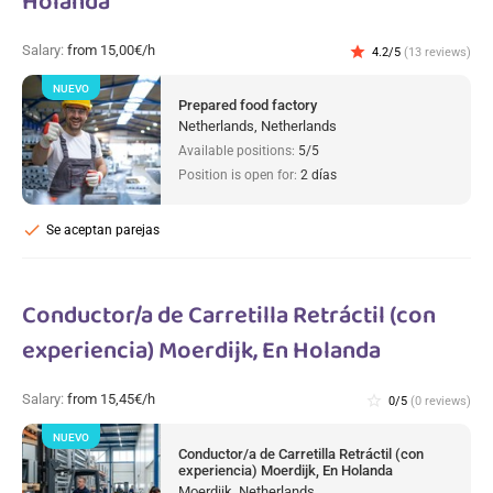
Holanda
Salary:
from 15,00€/h
star
4.2/5
(13 reviews)
NUEVO
Prepared food factory
Netherlands, Netherlands
Available positions:
5/5
Position is open for:
2 días
check
Se aceptan parejas
Conductor/a de Carretilla Retráctil (con
experiencia) Moerdijk, En Holanda
Salary:
from 15,45€/h
star_border
0/5
(0 reviews)
NUEVO
Conductor/a de Carretilla Retráctil (con
experiencia) Moerdijk, En Holanda
Moerdijk, Netherlands