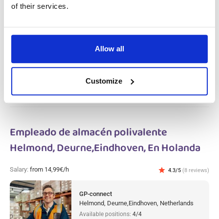
of their services.
Salary:
from 14,99€/h
star_border
0/5
(0 reviews)
Operario polivalente en la producción
metalúrgica Gameren, En Holanda
Gameren, Netherlands
Allow all
Available positions:
2/2
Position is open for:
4 días
Customize
Empleado de almacén polivalente
Helmond, Deurne,Eindhoven, En Holanda
Salary:
from 14,99€/h
star
4.3/5
(8 reviews)
GP-connect
Helmond, Deurne,Eindhoven, Netherlands
Available positions:
4/4