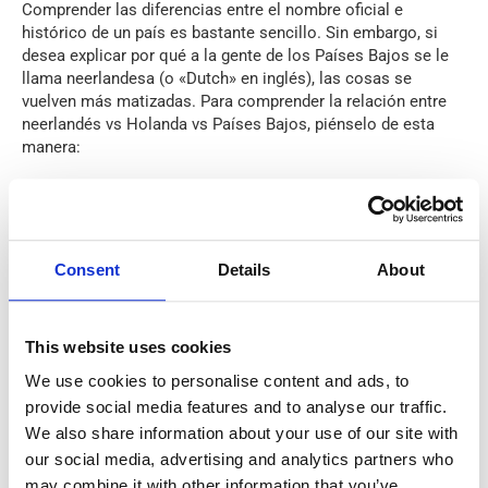
Comprender las diferencias entre el nombre oficial e
histórico de un país es bastante sencillo. Sin embargo, si
desea explicar por qué a la gente de los Países Bajos se le
llama neerlandesa (o «Dutch» en inglés), las cosas se
vuelven más matizadas. Para comprender la relación entre
neerlandés vs Holanda vs Países Bajos, piénselo de esta
manera:
Países Bajos es el país.
Holanda es la región más famosa dentro de ese país.
Consent
Details
About
Neerlandés (o «Dutch» en inglés) es el término para la
gente, el idioma y todo lo relacionado con los Países
Bajos.
This website uses cookies
We use cookies to personalise content and ads, to
Una persona que es de los Países Bajos es neerlandesa, al
igual que el idioma que habla. Abrazan la cultura
provide social media features and to analyse our traffic.
neerlandesa, pero eso no significa que también sean de
We also share information about your use of our site with
Holanda. Si alguien nace en Ámsterdam, por ejemplo, puede
our social media, advertising and analytics partners who
decir que es de Holanda y de los Países Bajos al mismo
may combine it with other information that you’ve