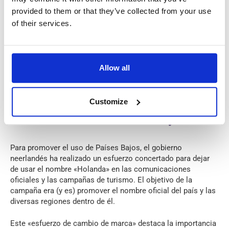
tiempo. Sin embargo, si son de Maastricht, que es una
provided to them or that they’ve collected from your use
ciudad en la provincia de Limburgo, son de los Países Bajos,
of their services.
pero no son de Holanda.
Este es un punto crítico para recordar, especialmente para
aquellos que viven o viajan en el país. Usar el término oficial
Allow all
y correcto, Países Bajos, muestra respeto por la plena
diversidad de la nación y su gente, que provienen de las doce
provincias, no solo de las dos famosas.
Customize
De «Holanda» a «Países Bajos»
Para promover el uso de Países Bajos, el gobierno
neerlandés ha realizado un
esfuerzo concertado
para dejar
de usar el nombre «Holanda» en las comunicaciones
oficiales y las campañas de turismo. El objetivo de la
campaña era (y es) promover el nombre oficial del país y las
diversas regiones dentro de él.
Este «esfuerzo de cambio de marca» destaca la importancia