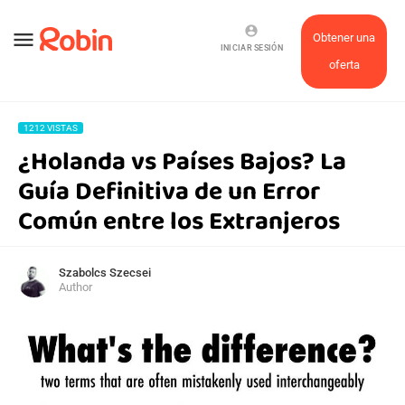
account_circle
menu
Obtener una
INICIAR SESIÓN
oferta
1212 VISTAS
¿Holanda vs Países Bajos? La
Guía Definitiva de un Error
Común entre los Extranjeros
Szabolcs Szecsei
Author