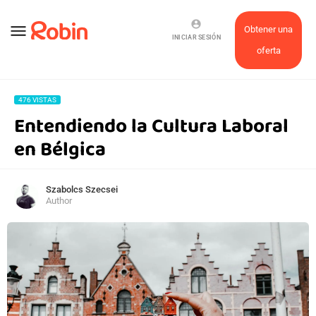
account_circle
menu
Obtener una
INICIAR SESIÓN
oferta
476 VISTAS
Entendiendo la Cultura Laboral
en Bélgica
Szabolcs Szecsei
Author