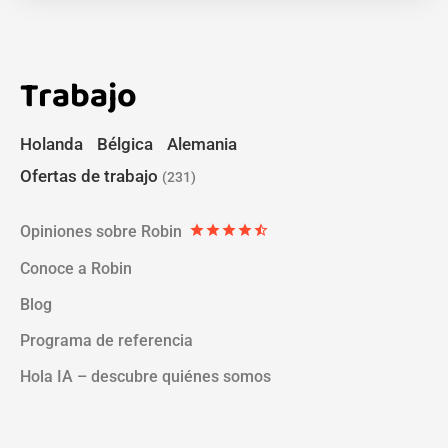
Trabajo
Holanda
Bélgica
Alemania
Ofertas de trabajo
(231)
Opiniones sobre Robin
star
star
star
star
star_half
Conoce a Robin
Blog
Programa de referencia
Hola IA – descubre quiénes somos