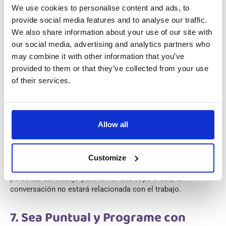
6. Separe la Vida Laboral y la
We use cookies to personalise content and ads, to
Privada
provide social media features and to analyse our traffic.
We also share information about your use of our site with
our social media, advertising and analytics partners who
Bélgica ocupa
el tercer lugar a nivel mundial
en cuanto a la
may combine it with other information that you’ve
estructura de equilibrio entre la vida laboral y personal, lo
provided to them or that they’ve collected from your use
que significa que la mezcla de vida privada y negocios (o
of their services.
cualquier otro tipo de trabajo) no es bienvenida. Como tal,
absténgase de discutir asuntos personales durante las horas
de trabajo y evite llamar a sus compañeros de trabajo
cuando no esté en su trabajo con cosas relacionadas con el
Allow all
trabajo. De hecho, es ilegal que los empleadores llamen a
sus empleados durante su tiempo libre.
Salir a tomar algo después del trabajo con compañeros de
Customize
trabajo también es poco común. E incluso si se reúne con
personas del trabajo para tomar una copa o dos, la
conversación no estará relacionada con el trabajo.
7. Sea Puntual y Programe con