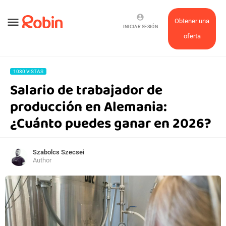
account_circle
menu
Obtener una
INICIAR SESIÓN
oferta
1030 VISTAS
Salario de trabajador de
producción en Alemania:
¿Cuánto puedes ganar en 2026?
Szabolcs Szecsei
Author