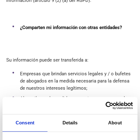
información (artículo 9 (2) (a) del RGPD).
¿Comparten mi información con otras entidades?
Su información puede ser transferida a:
Empresas que brindan servicios legales y / o bufetes
de abogados en la medida necesaria para la defensa
de nuestros intereses legítimos;
Alguaciles en la medida necesaria para recuperar las
cantidades adjudicadas;
Nuestros proveedores de servicios: proveedores de
Consent
Details
About
comunicación (correo electrónico) y servicios de
depósito de datos.