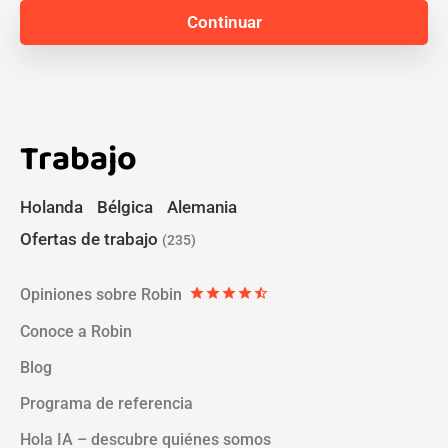
Trabajo
Holanda
Bélgica
Alemania
Ofertas de trabajo
(235)
Opiniones sobre Robin
star
star
star
star
star_half
Conoce a Robin
Blog
Programa de referencia
Hola IA – descubre quiénes somos