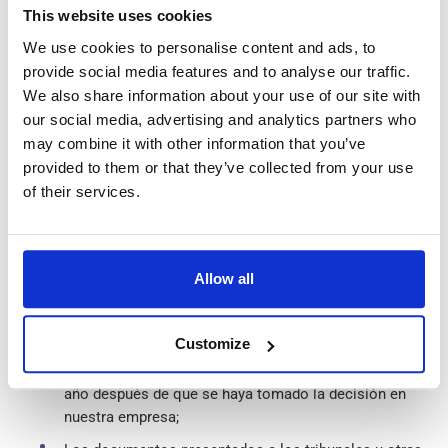
This website uses cookies
We use cookies to personalise content and ads, to
provide social media features and to analyse our traffic.
¿Cuánto tiempo almacenan información sobre mí?
We also share information about your use of our site with
our social media, advertising and analytics partners who
may combine it with other information that you’ve
provided to them or that they’ve collected from your use
Su información se almacenará:
of their services.
Si su consulta se refiere a un contrato que hemos
celebrado o estamos planeando concluir, su
información se almacenará durante 10 años después
Allow all
de la finalización del contrato;
Si nos ha enviado una queja, solicitud o cualquier otra
Customize
consulta que no esté relacionada con la celebración o
ejecución de un contrato, la conservaremos durante 1
año después de que se haya tomado la decisión en
nuestra empresa;