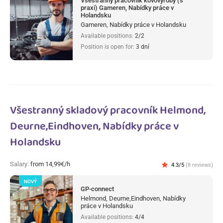
Všestranný pracovník kovovýroby (s
praxí) Gameren, Nabídky práce v
Holandsku
Gameren, Nabídky práce v Holandsku
Available positions:
2/2
Position is open for:
3 dní
Všestranný skladový pracovník Helmond,
Deurne,Eindhoven, Nabídky práce v
Holandsku
Salary:
from 14,99€/h
star
4.3/5
(8 reviews)
NOVÝ
GP-connect
Helmond, Deurne,Eindhoven, Nabídky
práce v Holandsku
Available positions:
4/4