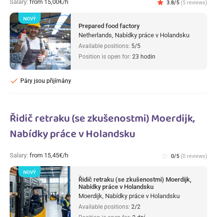
Salary:
from 15,00€/h
star
3.8/5
(5 reviews)
NOVÝ
Prepared food factory
Netherlands, Nabídky práce v Holandsku
Available positions:
5/5
Position is open for:
23 hodin
check
Páry jsou přijímány
Řidič retraku (se zkušenostmi) Moerdijk,
Nabídky práce v Holandsku
Salary:
from 15,45€/h
star_border
0/5
(0 reviews)
NOVÝ
Řidič retraku (se zkušenostmi) Moerdijk,
Nabídky práce v Holandsku
Moerdijk, Nabídky práce v Holandsku
Available positions:
2/2