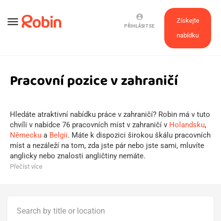
account_circle
menu
Získejte
PŘIHLÁSIT SE
nabídku
Pracovní pozice v zahraničí
Hledáte atraktivní nabídku práce v zahraničí? Robin má v tuto
chvíli v nabídce 76 pracovních míst v zahraničí v
Holandsku
,
Německu
a
Belgii
. Máte k dispozici širokou škálu pracovních
míst a nezáleží na tom, zda jste pár nebo jste sami, mluvíte
anglicky nebo znalosti angličtiny nemáte.
Přečíst více