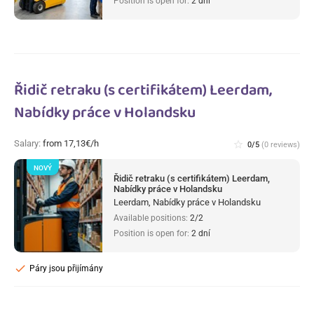
Position is open for:
2 dní
Řidič retraku (s certifikátem) Leerdam,
Nabídky práce v Holandsku
Salary:
from 17,13€/h
star_border
0/5
(0 reviews)
NOVÝ
Řidič retraku (s certifikátem) Leerdam,
Nabídky práce v Holandsku
Leerdam, Nabídky práce v Holandsku
Available positions:
2/2
Position is open for:
2 dní
check
Páry jsou přijímány