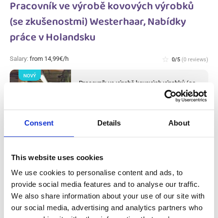
Pracovník ve výrobě kovových výrobků
(se zkušenostmi) Westerhaar, Nabídky
práce v Holandsku
Salary:
from 14,99€/h
star_border
0/5
(0 reviews)
NOVÝ
Pracovník ve výrobě kovových výrobků (se
zkušenostmi) Westerhaar, Nabídky práce
v Holandsku
Westerhaar, Nabídky práce v Holandsku
Available positions:
2/2
Consent
Details
About
Position is open for:
2 dní
This website uses cookies
We use cookies to personalise content and ads, to
provide social media features and to analyse our traffic.
Pracovník výroby masa a úklidu v masném
We also share information about your use of our site with
závodě (s praxí) Haarlem, Nabídky práce v
our social media, advertising and analytics partners who