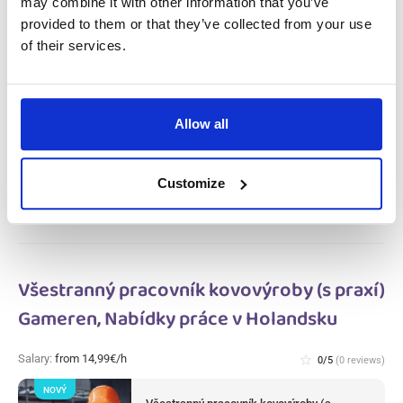
Holandsku
may combine it with other information that you’ve
provided to them or that they’ve collected from your use
of their services.
Salary:
from 14,99€/h
star_border
0/5
(0 reviews)
NOVÝ
Pracovník výroby masa a úklidu v
masném závodě (s praxí) Haarlem,
Nabídky práce v Holandsku
Allow all
Haarlem, Nabídky práce v Holandsku
Available positions:
2/2
Position is open for:
3 dní
Customize
Všestranný pracovník kovovýroby (s praxí)
Gameren, Nabídky práce v Holandsku
Salary:
from 14,99€/h
star_border
0/5
(0 reviews)
NOVÝ