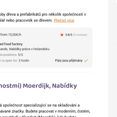
y dřeva a prefabrikátů pro několik společností v
lář nebo pracovník se dřevem.
Přečíst více
:
from 15,00€/h
star
3.8/5
(5 reviews)
ed food factory
lands, Nabídky práce v Holandsku
le positions:
5/5
check
n is open for:
3 hodin
Páry jsou přijímány
enostmi) Moerdijk, Nabídky
á společnost specializující se na skladování a
návané značky. Budete pracovat v moderním, čistém,