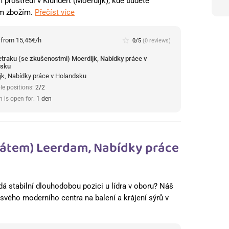
rostředí v Klundert (Moerdijk), kde budete
ím zbožím.
Přečíst více
:
from 15,45€/h
star_border
0/5
(0 reviews)
retraku (se zkušenostmi) Moerdijk, Nabídky práce v
dsku
jk, Nabídky práce v Holandsku
le positions:
2/2
n is open for:
1 den
fikátem) Leerdam, Nabídky práce
dá stabilní dlouhodobou pozici u lídra v oboru? Náš
o svého moderního centra na balení a krájení sýrů v