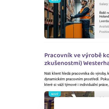
NOVÝ
Salary
Řidič 
Holan
Leerda
Availab
Positio
Pracovník ve výrobě k
zkušenostmi) Westerha
Náš klient hledá pracovníka do výroby, k
dynamickém pracovním prostředí. Pokud
které si váží týmové i individuální práce
NOVÝ
Salary
Pracov