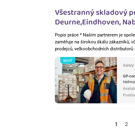
Všestranný skladový p
Deurne,Eindhoven, Nab
Popis práce * Naším partnerem je spole
zaměřuje na širokou škálu zákazníků, v
prodejců, velkoobchodních distributorů
NOVÝ
Salary
GP-co
Helmon
Availab
Positio
1
2