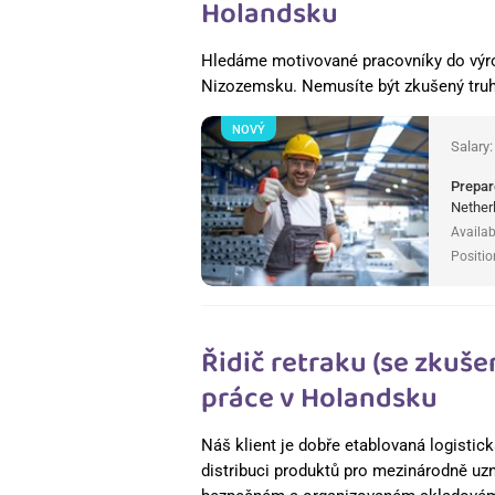
Holandsku
Hledáme motivované pracovníky do výrob
Nizozemsku. Nemusíte být zkušený truh
NOVÝ
Salary
Prepar
Nether
Availab
Positio
Řidič retraku (se zkuš
práce v Holandsku
Náš klient je dobře etablovaná logistick
distribuci produktů pro mezinárodně uz