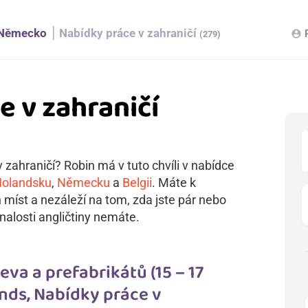
Německo
Nabídky práce v zahraničí
account_circle
(279)
e v zahraničí
 zahraničí? Robin má v tuto chvíli v nabídce
olandsku
,
Německu
a
Belgii
. Máte k
h míst a nezáleží na tom, zda jste pár nebo
nalosti angličtiny nemáte.
va a prefabrikátů (15 – 17
nds, Nabídky práce v