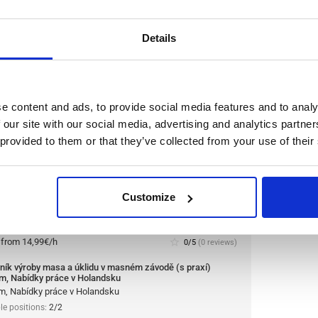
haar, Nabídky práce v Holandsku
haar, Nabídky práce v Holandsku
le positions:
2/2
Details
n is open for:
1 den
e content and ads, to provide social media features and to analy
 a úklidu v masném závodě (s
 our site with our social media, advertising and analytics partn
y práce v Holandsku
 provided to them or that they’ve collected from your use of their
inářské společnosti a jednomu z největších
ík výroby masa a úklidu. Společnost je známá
Customize
osti, inovací a důrazem na kvalitu.
Přečíst více
:
from 14,99€/h
star_border
0/5
(0 reviews)
ník výroby masa a úklidu v masném závodě (s praxí)
m, Nabídky práce v Holandsku
m, Nabídky práce v Holandsku
le positions:
2/2