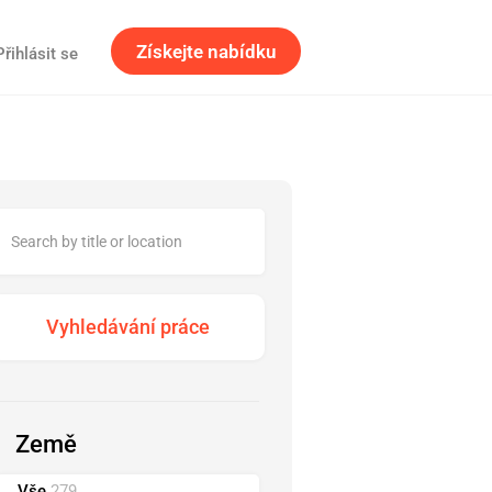
Získejte nabídku
Přihlásit se
Země
Vše
279