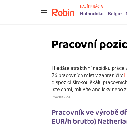
NAJÍT PRÁCI V
menu
Holandsko
Belgie
Pracovní pozic
Hledáte atraktivní nabídku práce v
76 pracovních míst v zahraničí v
H
dispozici širokou škálu pracovníc
jste sami, mluvíte anglicky nebo z
Přečíst více
Pracovník ve výrobě dře
EUR/h brutto) Netherla