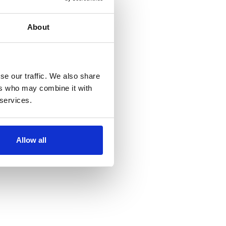
About
se our traffic. We also share
ers who may combine it with
 services.
Allow all