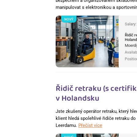
bezpečném a organizovaném skladovém p
manipulovat s elektronikou a sportovn
NOVÝ
Salary
Řidič 
Holan
Moerdi
Availab
Positio
Řidič retraku (s certi
v Holandsku
Jste zkušený operátor retraku, který hle
klient hledá spolehlivé řidiče retraku d
Leerdamu.
Přečíst více