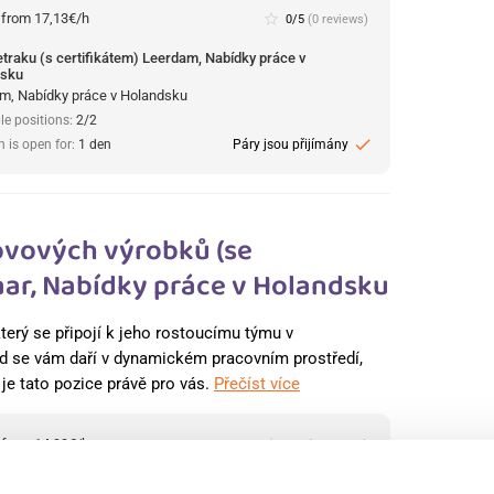
:
from 17,13€/h
star_border
0/5
(0 reviews)
retraku (s certifikátem) Leerdam, Nabídky práce v
dsku
m, Nabídky práce v Holandsku
le positions:
2/2
check
n is open for:
1 den
Páry jsou přijímány
ovových výrobků (se
ar, Nabídky práce v Holandsku
terý se připojí k jeho rostoucímu týmu v
 se vám daří v dynamickém pracovním prostředí,
, je tato pozice právě pro vás.
Přečíst více
:
from 14,99€/h
star_border
0/5
(0 reviews)
ník ve výrobě kovových výrobků (se zkušenostmi)