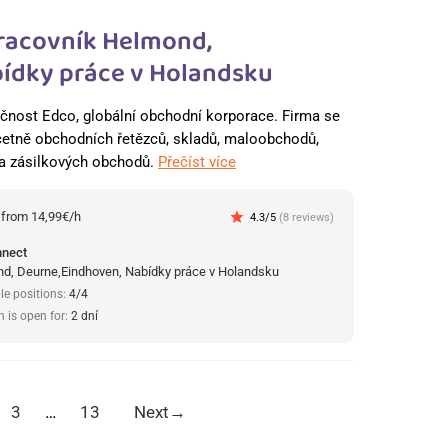
racovník Helmond,
ídky práce v Holandsku
čnost Edco, globální obchodní korporace. Firma se
četně obchodních řetězců, skladů, maloobchodů,
 a zásilkových obchodů.
Přečíst více
:
from 14,99€/h
star
4.3/5
(8 reviews)
nnect
d, Deurne,Eindhoven, Nabídky práce v Holandsku
le positions:
4/4
n is open for:
2 dní
3
…
13
Next
→