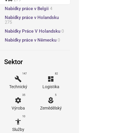
Nabídky práce v Belgii
4
Nabídky práce v Holandsku
275
Nabídky Práce V Holandsku
0
Nabídky práce v Německu
0
Sektor
147
82
build
dashboard
Technický
Logistika
35
5
settings
local_florist
Výroba
Zemědělský
10
accessibility
Služby