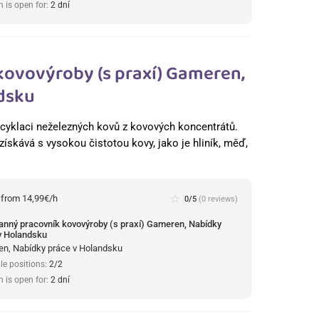
n is open for:
2 dní
kovovýroby (s praxí) Gameren,
dsku
 recyklaci neželezných kovů z kovových koncentrátů.
získává s vysokou čistotou kovy, jako je hliník, měď,
:
from 14,99€/h
star_border
0/5
(0 reviews)
anný pracovník kovovýroby (s praxí) Gameren, Nabídky
v Holandsku
n, Nabídky práce v Holandsku
le positions:
2/2
n is open for:
2 dní