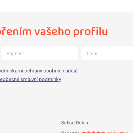
ořením vašeho profilu
Příjmení
Email
dmínkami ochrany osobních údajů
šeobecné smluvní podmínky
Setkat Robin
star
star
star
star
star_half