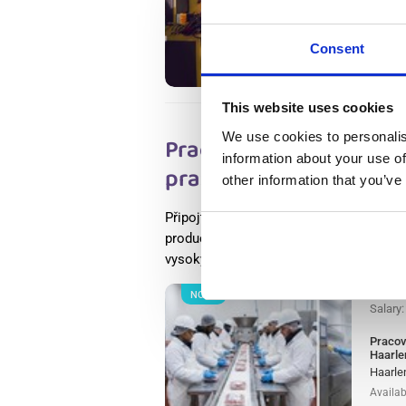
Wester
Wester
Availab
Consent
Positio
This website uses cookies
We use cookies to personalis
Pracovník výroby masa
information about your use of
praxí) Haarlem, Nabídk
other information that you’ve
Připojte se ke světově uznávané potrav
producentů masa v Evropě jako pracovn
vysokými standardy potravinové bezpečn
NOVÝ
Salary
Pracov
Haarle
Haarle
Availab