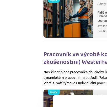
NOVÝ
Salary
Řidič 
Holan
Leerda
Availab
Positio
Pracovník ve výrobě k
zkušenostmi) Westerha
Náš klient hledá pracovníka do výroby, k
dynamickém pracovním prostředí. Pokud
které si váží týmové i individuální práce
NOVÝ
Salary
Pracov