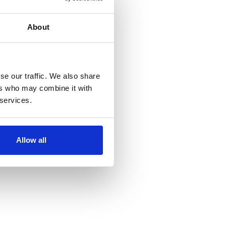
About
se our traffic. We also share
ers who may combine it with
 services.
Allow all