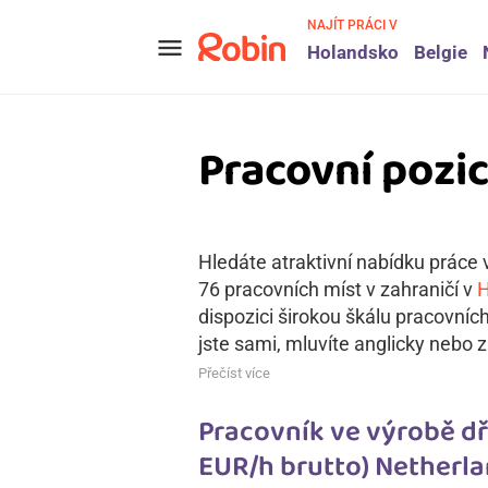
NAJÍT PRÁCI V
menu
Holandsko
Belgie
Pracovní pozic
Hledáte atraktivní nabídku práce v
76 pracovních míst v zahraničí v
H
dispozici širokou škálu pracovníc
jste sami, mluvíte anglicky nebo z
Přečíst více
Pracovník ve výrobě dře
EUR/h brutto) Netherla