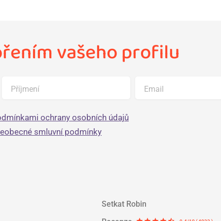
ořením vašeho profilu
Příjmení
Email
dmínkami ochrany osobních údajů
šeobecné smluvní podmínky
Setkat Robin
star
star
star
star
star_half