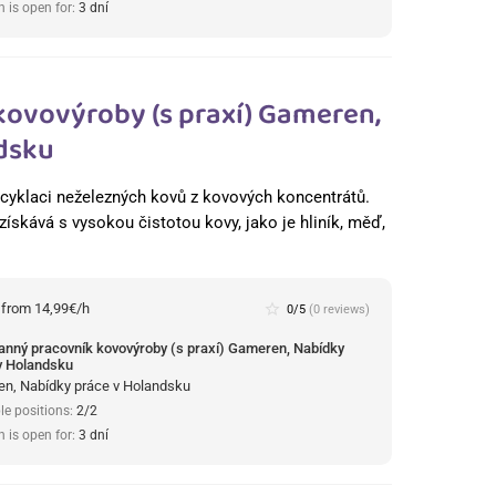
n is open for:
3 dní
kovovýroby (s praxí) Gameren,
dsku
 recyklaci neželezných kovů z kovových koncentrátů.
získává s vysokou čistotou kovy, jako je hliník, měď,
:
from 14,99€/h
star_border
0/5
(0 reviews)
anný pracovník kovovýroby (s praxí) Gameren, Nabídky
v Holandsku
n, Nabídky práce v Holandsku
le positions:
2/2
n is open for:
3 dní