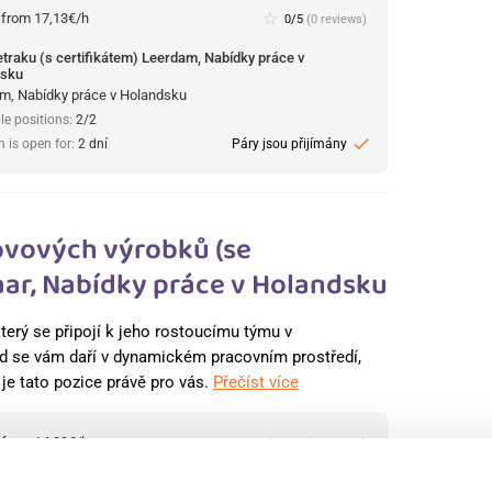
:
from 17,13€/h
star_border
0/5
(0 reviews)
retraku (s certifikátem) Leerdam, Nabídky práce v
dsku
m, Nabídky práce v Holandsku
le positions:
2/2
check
n is open for:
2 dní
Páry jsou přijímány
ovových výrobků (se
ar, Nabídky práce v Holandsku
terý se připojí k jeho rostoucímu týmu v
 se vám daří v dynamickém pracovním prostředí,
, je tato pozice právě pro vás.
Přečíst více
:
from 14,99€/h
star_border
0/5
(0 reviews)
ník ve výrobě kovových výrobků (se zkušenostmi)