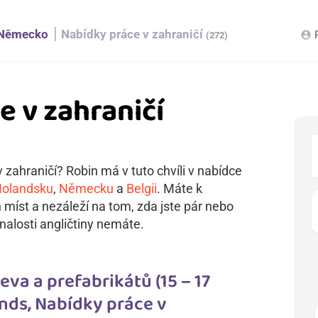
Německo
Nabídky práce v zahraničí
account_circle
(272)
e v zahraničí
 zahraničí? Robin má v tuto chvíli v nabídce
olandsku
,
Německu
a
Belgii
. Máte k
h míst a nezáleží na tom, zda jste pár nebo
nalosti angličtiny nemáte.
va a prefabrikátů (15 – 17
nds, Nabídky práce v