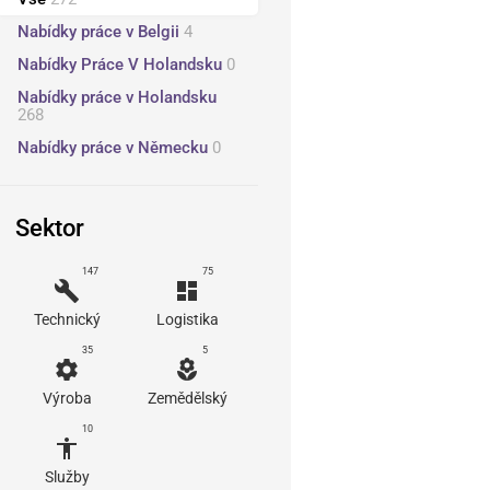
Nabídky práce v Belgii
4
Nabídky Práce V Holandsku
0
Nabídky práce v Holandsku
268
Nabídky práce v Německu
0
Sektor
147
75
build
dashboard
Technický
Logistika
35
5
settings
local_florist
Výroba
Zemědělský
10
accessibility
Služby