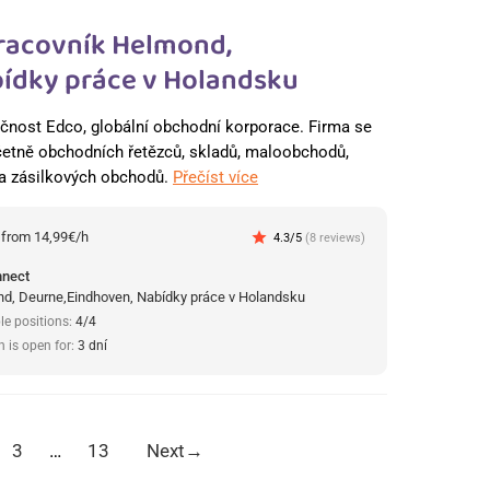
racovník Helmond,
ídky práce v Holandsku
čnost Edco, globální obchodní korporace. Firma se
četně obchodních řetězců, skladů, maloobchodů,
 a zásilkových obchodů.
Přečíst více
:
from 14,99€/h
star
4.3/5
(8 reviews)
nnect
d, Deurne,Eindhoven, Nabídky práce v Holandsku
le positions:
4/4
n is open for:
3 dní
3
…
13
Next
→