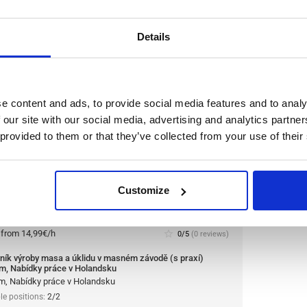
haar, Nabídky práce v Holandsku
haar, Nabídky práce v Holandsku
le positions:
2/2
Details
n is open for:
2 dní
e content and ads, to provide social media features and to analy
 a úklidu v masném závodě (s
 our site with our social media, advertising and analytics partn
y práce v Holandsku
 provided to them or that they’ve collected from your use of their
inářské společnosti a jednomu z největších
ík výroby masa a úklidu. Společnost je známá
Customize
osti, inovací a důrazem na kvalitu.
Přečíst více
:
from 14,99€/h
star_border
0/5
(0 reviews)
ník výroby masa a úklidu v masném závodě (s praxí)
m, Nabídky práce v Holandsku
m, Nabídky práce v Holandsku
le positions:
2/2