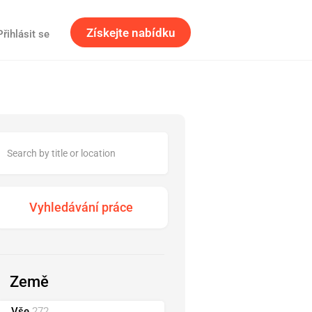
Získejte nabídku
Přihlásit se
Země
Vše
272