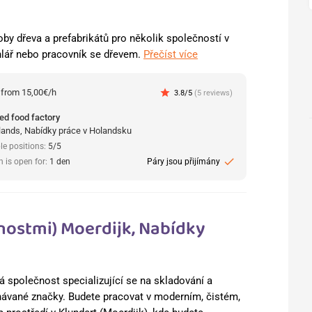
y dřeva a prefabrikátů pro několik společností v
lář nebo pracovník se dřevem.
Přečíst více
:
from 15,00€/h
star
3.8/5
(5 reviews)
ed food factory
lands, Nabídky práce v Holandsku
le positions:
5/5
check
n is open for:
1 den
Páry jsou přijímány
enostmi) Moerdijk, Nabídky
á společnost specializující se na skladování a
návané značky. Budete pracovat v moderním, čistém,