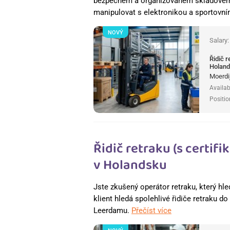
bezpečném a organizovaném skladovém p
manipulovat s elektronikou a sportovn
NOVÝ
Salary
Řidič 
Holan
Moerdi
Availab
Positio
Řidič retraku (s certi
v Holandsku
Jste zkušený operátor retraku, který hle
klient hledá spolehlivé řidiče retraku d
Leerdamu.
Přečíst více