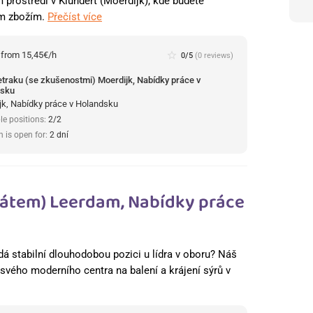
rostředí v Klundert (Moerdijk), kde budete
ím zbožím.
Přečíst více
:
from 15,45€/h
star_border
0/5
(0 reviews)
retraku (se zkušenostmi) Moerdijk, Nabídky práce v
dsku
jk, Nabídky práce v Holandsku
le positions:
2/2
n is open for:
2 dní
fikátem) Leerdam, Nabídky práce
dá stabilní dlouhodobou pozici u lídra v oboru? Náš
o svého moderního centra na balení a krájení sýrů v