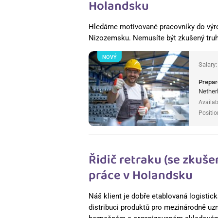
Holandsku
Hledáme motivované pracovníky do výrob
Nizozemsku. Nemusíte být zkušený truh
NOVÝ
Salary
Prepar
Nether
Availab
Positio
Řidič retraku (se zkuš
práce v Holandsku
Náš klient je dobře etablovaná logistick
distribuci produktů pro mezinárodně uz