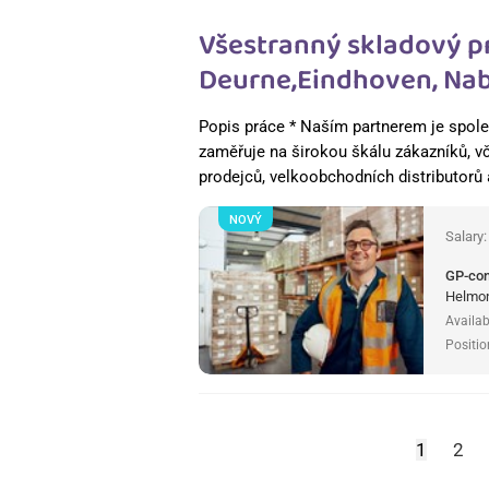
Všestranný skladový p
Deurne,Eindhoven, Nab
Popis práce * Naším partnerem je spole
zaměřuje na širokou škálu zákazníků, v
prodejců, velkoobchodních distributorů
NOVÝ
Salary
GP-co
Helmon
Availab
Positio
1
2