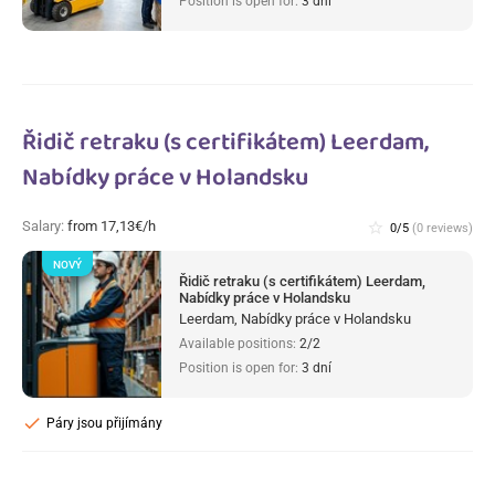
Position is open for:
3 dní
Řidič retraku (s certifikátem) Leerdam,
Nabídky práce v Holandsku
Salary:
from 17,13€/h
star_border
0/5
(0 reviews)
NOVÝ
Řidič retraku (s certifikátem) Leerdam,
Nabídky práce v Holandsku
Leerdam, Nabídky práce v Holandsku
Available positions:
2/2
Position is open for:
3 dní
check
Páry jsou přijímány