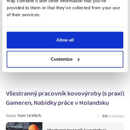
Holandsku
may combine it with other information that you’ve
provided to them or that they’ve collected from your use
of their services.
Salary:
from 14,99€/h
star_border
0/5
(0 reviews)
Pracovník výroby masa a úklidu v
masném závodě (s praxí) Haarlem,
Nabídky práce v Holandsku
Allow all
Haarlem, Nabídky práce v Holandsku
Available positions:
2/2
Position is open for:
4 dní
Customize
Všestranný pracovník kovovýroby (s praxí)
Gameren, Nabídky práce v Holandsku
Salary:
from 14,99€/h
star_border
0/5
(0 reviews)