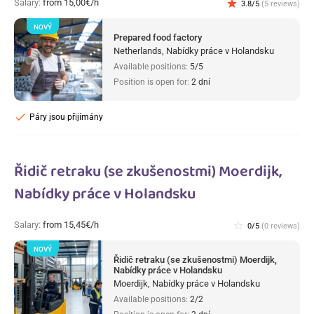
Salary:
from 15,00€/h
star
3.8/5
(5 reviews)
NOVÝ
Prepared food factory
Netherlands, Nabídky práce v Holandsku
Available positions:
5/5
Position is open for:
2 dní
check
Páry jsou přijímány
Řidič retraku (se zkušenostmi) Moerdijk,
Nabídky práce v Holandsku
Salary:
from 15,45€/h
star_border
0/5
(0 reviews)
NOVÝ
Řidič retraku (se zkušenostmi) Moerdijk,
Nabídky práce v Holandsku
Moerdijk, Nabídky práce v Holandsku
Available positions:
2/2