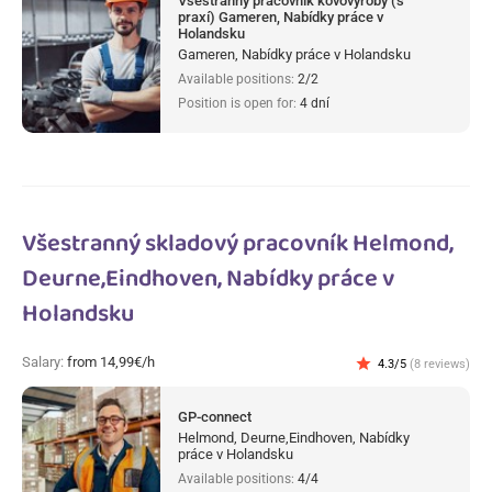
Všestranný pracovník kovovýroby (s
praxí) Gameren, Nabídky práce v
Holandsku
Gameren, Nabídky práce v Holandsku
Available positions:
2/2
Position is open for:
4 dní
Všestranný skladový pracovník Helmond,
Deurne,Eindhoven, Nabídky práce v
Holandsku
Salary:
from 14,99€/h
star
4.3/5
(8 reviews)
GP-connect
Helmond, Deurne,Eindhoven, Nabídky
práce v Holandsku
Available positions:
4/4