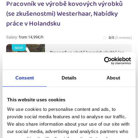
Pracovník ve výrobě kovových výrobků
(se zkušenostmi) Westerhaar, Nabídky
práce v Holandsku
Salary:
from 14,99€/h
star_border
0/5
(0 reviews)
NOVÝ
Pracovník ve výrobě kovových výrobků (se
zkušenostmi) Westerhaar, Nabídky práce
v Holandsku
Westerhaar, Nabídky práce v Holandsku
Available positions:
2/2
Consent
Details
About
Position is open for:
3 dní
This website uses cookies
We use cookies to personalise content and ads, to
provide social media features and to analyse our traffic.
Pracovník výroby masa a úklidu v masném
We also share information about your use of our site with
závodě (s praxí) Haarlem, Nabídky práce v
our social media, advertising and analytics partners who