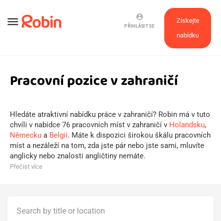
account_circle
menu
Získejte
PŘIHLÁSIT SE
nabídku
Pracovní pozice v zahraničí
Hledáte atraktivní nabídku práce v zahraničí? Robin má v tuto
chvíli v nabídce 76 pracovních míst v zahraničí v
Holandsku
,
Německu
a
Belgii
. Máte k dispozici širokou škálu pracovních
míst a nezáleží na tom, zda jste pár nebo jste sami, mluvíte
anglicky nebo znalosti angličtiny nemáte.
Přečíst více