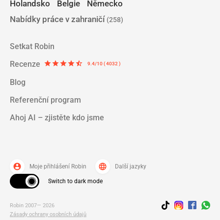
Holandsko
Belgie
Německo
Nabídky práce v zahraničí
(258)
Setkat Robin
Recenze
star
star
star
star
star_half
9.4/10 ( 4032 )
Blog
Referenční program
Ahoj AI – zjistěte kdo jsme
account_circle
language
Moje přihlášení Robin
Další jazyky
Switch to dark mode
Robin 2007— 2026
Zásady ochrany osobních údajů