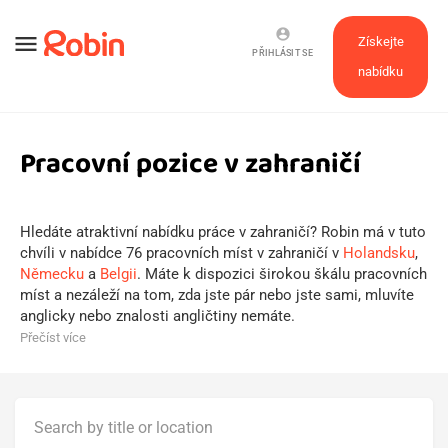
account_circle
menu
Získejte
PŘIHLÁSIT SE
nabídku
Pracovní pozice v zahraničí
Hledáte atraktivní nabídku práce v zahraničí? Robin má v tuto
chvíli v nabídce 76 pracovních míst v zahraničí v
Holandsku
,
Německu
a
Belgii
. Máte k dispozici širokou škálu pracovních
míst a nezáleží na tom, zda jste pár nebo jste sami, mluvíte
anglicky nebo znalosti angličtiny nemáte.
Přečíst více