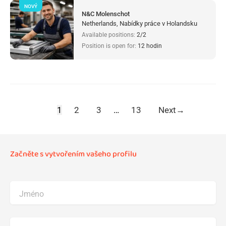
NOVÝ
N&C Molenschot
Netherlands, Nabídky práce v Holandsku
Available positions:
2/2
Position is open for:
12 hodin
1
2
3
…
13
Next
→
Začněte s vytvořením vašeho profilu
Jméno