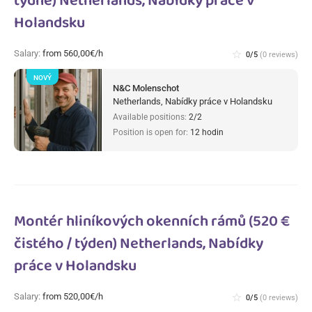
týdně) Netherlands, Nabídky práce v
Holandsku
Salary:
from 560,00€/h
star_border
0/5
(0 reviews)
NOVÝ
N&C Molenschot
Netherlands, Nabídky práce v Holandsku
Available positions:
2/2
Position is open for:
12 hodin
Montér hliníkových okenních rámů (520 €
čistého / týden) Netherlands, Nabídky
práce v Holandsku
Salary:
from 520,00€/h
star_border
0/5
(0 reviews)