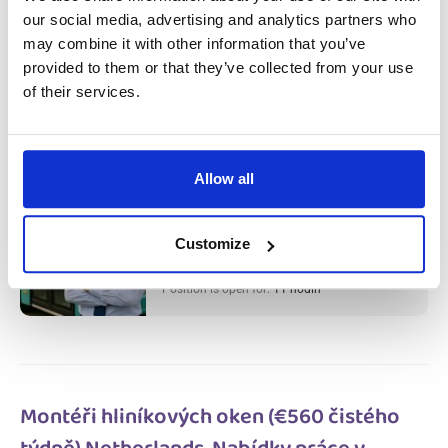
our social media, advertising and analytics partners who
Řidič autobusu (€600 – €800 čistého
may combine it with other information that you’ve
týdně) – Ubytovaní ZDARMA Netherlands,
provided to them or that they’ve collected from your use
of their services.
Nabídky práce v Holandsku
Salary:
from 600,00€/h
star_border
0/5
(0 reviews)
Allow all
NOVÝ
Řidič autobusu (€600 – €800 čistého
týdně) – Ubytovaní ZDARMA Netherlands,
Nabídky práce v Holandsku
Customize
Netherlands, Nabídky práce v Holandsku
Available positions:
10/10
Position is open for:
11 hodin
Montéři hliníkových oken (€560 čistého