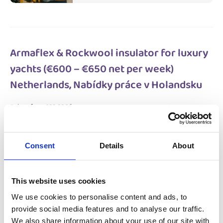
Armaflex & Rockwool insulator for luxury
yachts (€600 – €650 net per week)
Netherlands, Nabídky práce v Holandsku
Salary:
from 600,00€/h
star_border
0/5
(0 reviews)
NOVÝ
Armaflex & Rockwool insulator for luxury
yachts (€600 – €650 net per week)
Consent
Details
About
Netherlands, Nabídky práce v Holandsku
Netherlands, Nabídky práce v Holandsku
Available positions:
2/2
Position is open for:
10 hodin
This website uses cookies
We use cookies to personalise content and ads, to
provide social media features and to analyse our traffic.
We also share information about your use of our site with