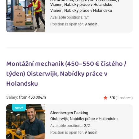
Vianen, Nabídky práce v Holandsku
Vianen, Nabídky práce v Holandsku
Available positions:
1/1
Position is open for:
9 hodin
Montážní mechanik (450–550 € čistého /
týden) Oisterwijk, Nabídky práce v
Holandsku
Salary:
from 450,00€/h
star
5/5
(1 reviews)
NOVÝ
Steenbergen Packing
Oisterwijk, Nabídky práce v Holandsku
Available positions:
2/2
Position is open for:
9 hodin