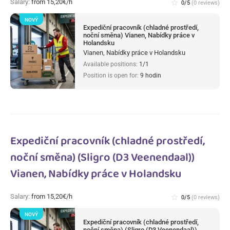
Salary:
from 15,20€/h
star_border
0/5
(0 reviews)
NOVÝ
Expediční pracovník (chladné prostředí,
noční směna) Vianen, Nabídky práce v
Holandsku
Vianen, Nabídky práce v Holandsku
Available positions:
1/1
Position is open for:
9 hodin
Expediční pracovník (chladné prostředí,
noční směna) (Sligro (D3 Veenendaal))
Vianen, Nabídky práce v Holandsku
Salary:
from 15,20€/h
star_border
0/5
(0 reviews)
NOVÝ
Expediční pracovník (chladné prostředí,
noční směna) (Sligro (D3 Veenendaal))