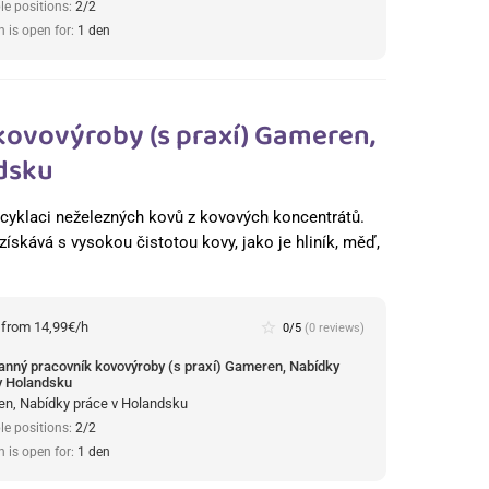
le positions:
2/2
n is open for:
1 den
kovovýroby (s praxí) Gameren,
dsku
 recyklaci neželezných kovů z kovových koncentrátů.
získává s vysokou čistotou kovy, jako je hliník, měď,
:
from 14,99€/h
star_border
0/5
(0 reviews)
anný pracovník kovovýroby (s praxí) Gameren, Nabídky
v Holandsku
n, Nabídky práce v Holandsku
le positions:
2/2
n is open for:
1 den