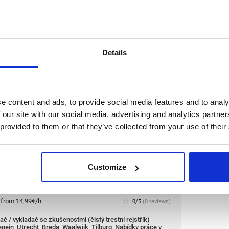
 Service
g, Nabídky práce v Holandsku
le positions:
10/10
n is open for:
7 hodin
Details
zkušenostmi (čistý trestní
e content and ads, to provide social media features and to analy
trecht, Breda, Waalwijk,
 our site with our social media, advertising and analytics partn
 v Holandsku
 provided to them or that they’ve collected from your use of their
otivované nakladače/vykladače se zkušenostmi do
ědní za nakládání a vykládání nákladních vozů s
Customize
balíky o hmotnosti 10–30 kg.
Přečíst více
:
from 14,99€/h
star_border
0/5
(0 reviews)
č / vykladač se zkušenostmi (čistý trestní rejstřík)
gein, Utrecht, Breda, Waalwijk, Tilburg, Nabídky práce v