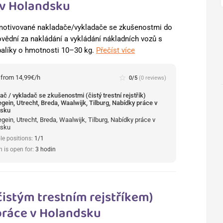
 v Holandsku
otivované nakladače/vykladače se zkušenostmi do
ědní za nakládání a vykládání nákladních vozů s
balíky o hmotnosti 10–30 kg.
Přečíst více
:
from 14,99€/h
star_border
0/5
(0 reviews)
č / vykladač se zkušenostmi (čistý trestní rejstřík)
gein, Utrecht, Breda, Waalwijk, Tilburg, Nabídky práce v
dsku
ein, Utrecht, Breda, Waalwijk, Tilburg, Nabídky práce v
dsku
le positions:
1/1
n is open for:
3 hodin
čistým trestním rejstříkem)
práce v Holandsku