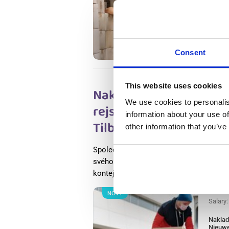
Knapen
Tilbur
Availab
Positio
Consent
This website uses cookies
Nakladač / vykladač se 
We use cookies to personalis
rejstřík) Nieuwegein, U
information about your use of
Tilburg, Nabídky práce
other information that you’ve
Společnost PostNL Zaltbommel hledá m
svého dynamického týmu. Budete zodpov
kontejnery na kolečkách nebo volnými 
NOVÝ
Salary
Naklada
Nieuwe