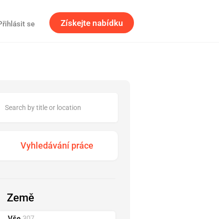
Získejte nabídku
Přihlásit se
Země
Vše
307