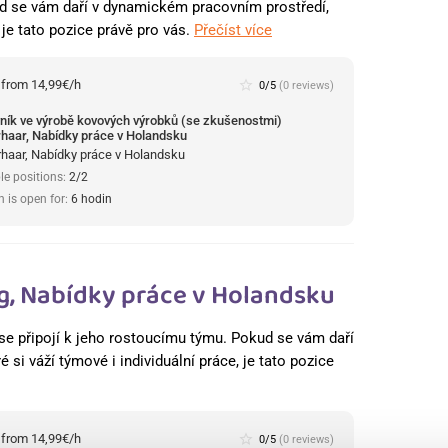
 se vám daří v dynamickém pracovním prostředí,
, je tato pozice právě pro vás.
Přečíst více
:
from 14,99€/h
star_border
0/5
(0 reviews)
ník ve výrobě kovových výrobků (se zkušenostmi)
haar, Nabídky práce v Holandsku
haar, Nabídky práce v Holandsku
le positions:
2/2
n is open for:
6 hodin
rg, Nabídky práce v Holandsku
ří se připojí k jeho rostoucímu týmu. Pokud se vám daří
si váží týmové i individuální práce, je tato pozice
:
from 14,99€/h
star_border
0/5
(0 reviews)