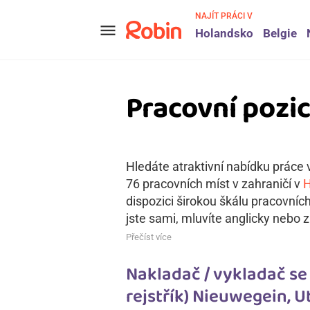
NAJÍT PRÁCI V
menu
Holandsko
Belgie
Pracovní pozic
Hledáte atraktivní nabídku práce v
76 pracovních míst v zahraničí v
H
dispozici širokou škálu pracovníc
jste sami, mluvíte anglicky nebo z
Přečíst více
Nakladač / vykladač se 
rejstřík) Nieuwegein, U