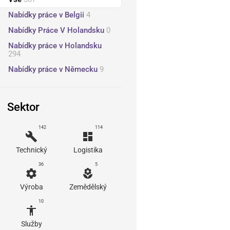
Nabídky práce v Belgii
4
Nabídky Práce V Holandsku
0
Nabídky práce v Holandsku
294
Nabídky práce v Německu
9
Sektor
142
114
build
dashboard
Technický
Logistika
36
5
settings
local_florist
Výroba
Zemědělský
10
accessibility
Služby