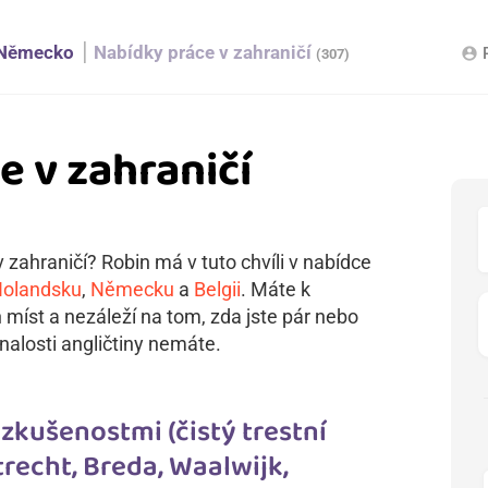
Německo
Nabídky práce v zahraničí
account_circle
(307)
e v zahraničí
 zahraničí? Robin má v tuto chvíli v nabídce
olandsku
,
Německu
a
Belgii
. Máte k
h míst a nezáleží na tom, zda jste pár nebo
nalosti angličtiny nemáte.
zkušenostmi (čistý trestní
trecht, Breda, Waalwijk,