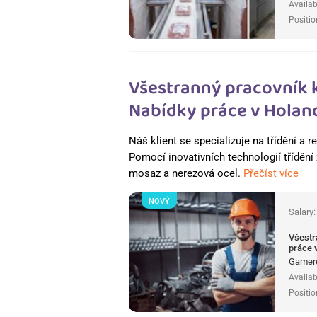
Availab
Positio
Všestranný pracovník 
Nabídky práce v Holan
Náš klient se specializuje na třídění a
Pomocí inovativních technologií třídění 
mosaz a nerezová ocel.
Přečíst více
NOVÝ
Salary
Všestr
práce 
Gamere
Availab
Positio