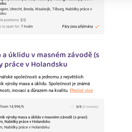
dsku
ein, Utrecht, Breda, Waalwijk, Tilburg, Nabídky práce v
dsku
le positions:
2/2
check
n is open for:
7 hodin
Páry jsou přijímány
 a úklidu v masném závodě (s
y práce v Holandsku
inářské společnosti a jednomu z největších
ík výroby masa a úklidu. Společnost je známá
osti, inovací a důrazem na kvalitu.
Přečíst více
:
from 14,99€/h
star_border
0/5
(0 reviews)
ník výroby masa a úklidu v masném závodě (s praxí)
m, Nabídky práce v Holandsku
m, Nabídky práce v Holandsku