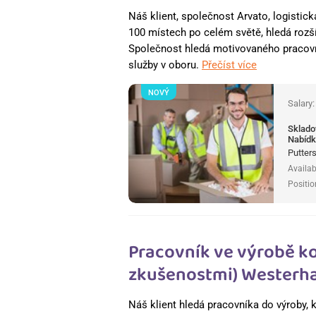
Náš klient, společnost Arvato, logistic
100 místech po celém světě, hledá rozší
Společnost hledá motivovaného pracovní
služby v oboru.
Přečíst více
NOVÝ
Salary
Sklado
Nabídk
Putter
Availab
Positio
Pracovník ve výrobě k
zkušenostmi) Westerha
Náš klient hledá pracovníka do výroby, k