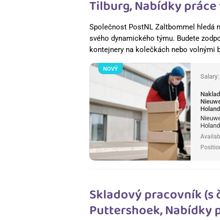
Tilburg, Nabídky práce
Společnost PostNL Zaltbommel hledá m
svého dynamického týmu. Budete zodpov
kontejnery na kolečkách nebo volnými 
NOVÝ
Salary
Naklada
Nieuwe
Holan
Nieuweg
Holan
Availab
Positio
Skladový pracovník (s 
Puttershoek, Nabídky 