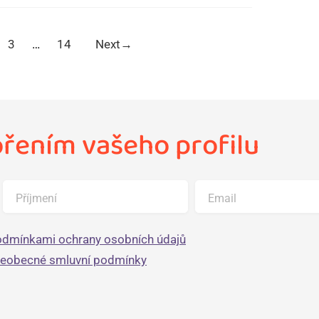
3
…
14
Next
→
ořením vašeho profilu
Příjmení
Email
dmínkami ochrany osobních údajů
šeobecné smluvní podmínky