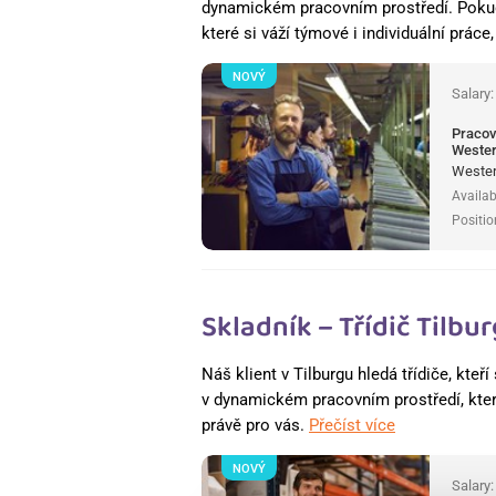
dynamickém pracovním prostředí. Pokud
které si váží týmové i individuální práce
NOVÝ
Salary
Pracov
Wester
Wester
Availab
Positio
Skladník – Třídič Tilbu
Náš klient v Tilburgu hledá třídiče, kte
v dynamickém pracovním prostředí, které 
právě pro vás.
Přečíst více
NOVÝ
Salary