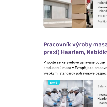
Holan
Nieuweg
Holan
Availab
Positio
Pracovník výroby masa
praxí) Haarlem, Nabídk
Připojte se ke světově uznávané potrav
producentů masa v Evropě jako pracovn
vysokými standardy potravinové bezpečn
NOVÝ
Salary
Pracov
Haarle
Haarle