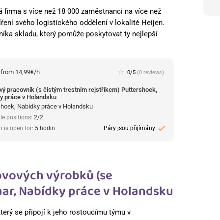
ká firma s více než 18 000 zaměstnanci na více než
ření svého logistického oddělení v lokalitě Heijen.
ka skladu, který pomůže poskytovat ty nejlepší
:
from 14,99€/h
star_border
0/5
(0 reviews)
vý pracovník (s čistým trestním rejstříkem) Puttershoek,
y práce v Holandsku
shoek, Nabídky práce v Holandsku
le positions:
2/2
check
n is open for:
5 hodin
Páry jsou přijímány
ovových výrobků (se
ar, Nabídky práce v Holandsku
terý se připojí k jeho rostoucímu týmu v