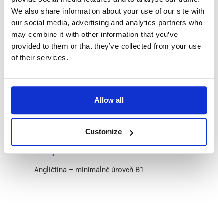
Řidičský průkaz výhodou (na některé pozice povinný)
We also share information about your use of our site with
our social media, advertising and analytics partners who
Zkušenosti s EPT výhodou, ale nejsou povinné
may combine it with other information that you’ve
Výpis z trestního rejstříku je nutný před příjezdem
provided to them or that they’ve collected from your use
Flexibilita pracovat na směny a v různých skladech
of their services.
accessibility
Zkušenosti
Allow all
Customize
language
Jazyk
Angličtina – minimálně úroveň B1