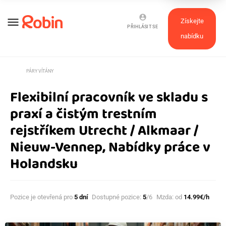
account_circle
menu
Získejte
PŘIHLÁSIT SE
nabídku
supervised_user_circle
PÁRY VÍTÁNY
Flexibilní pracovník ve skladu s
praxí a čistým trestním
rejstříkem Utrecht / Alkmaar /
Nieuw-Vennep, Nabídky práce v
Holandsku
Pozice je otevřená pro
5 dní
Dostupné pozice:
5
/6
Mzda: od
14.99€/h