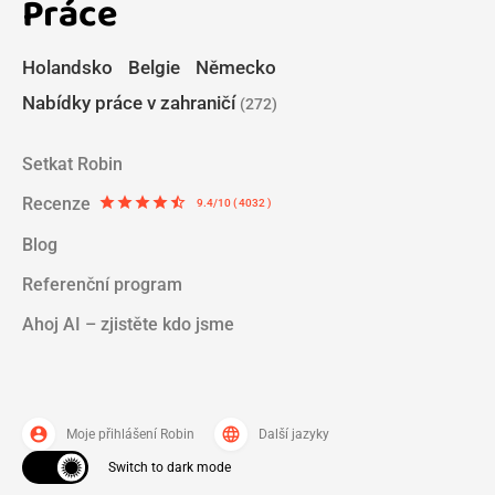
Práce
Holandsko
Belgie
Německo
Nabídky práce v zahraničí
(272)
Setkat Robin
Recenze
star
star
star
star
star_half
9.4/10 ( 4032 )
Blog
Referenční program
Ahoj AI – zjistěte kdo jsme
account_circle
language
Moje přihlášení Robin
Další jazyky
Switch to dark mode