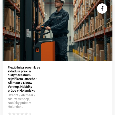
Flexibilní pracovník ve
skladu s praxí a
čistým trestním
rejstříkem Utrecht /
Alkmaar / Nieuw-
Vennep, Nabídky
práce v Holandsku
Utrecht / Alkmaar /
Nieuw-Vennep,
Nabídky práce v
Holandsku
star
star
star
star
star
0