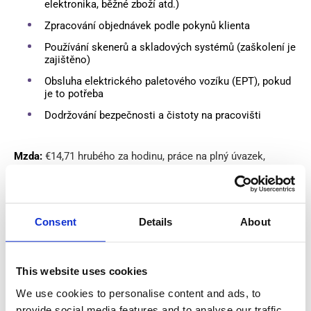
elektronika, běžné zboží atd.)
Zpracování objednávek podle pokynů klienta
Používání skenerů a skladových systémů (zaškolení je
zajištěno)
Obsluha elektrického paletového vozíku (EPT), pokud
je to potřeba
Dodržování bezpečnosti a čistoty na pracovišti
Mzda:
€14,71 hrubého za hodinu, práce na plný úvazek,
směny se liší podle skladu. Jedná se o příležitost pracovat v
moderním a čistém prostředí. Ubytování a místní doprava
jsou zajištěny agenturou.
Consent
Details
About
Požadavky:
Angličtina na úrovni alespoň B1 (dobré komunikační
This website uses cookies
schopnosti)
We use cookies to personalise content and ads, to
Předchozí zkušenost s pickingem je povinná
provide social media features and to analyse our traffic.