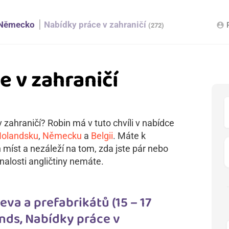
Německo
Nabídky práce v zahraničí
account_circle
(272)
e v zahraničí
 zahraničí? Robin má v tuto chvíli v nabídce
olandsku
,
Německu
a
Belgii
. Máte k
h míst a nezáleží na tom, zda jste pár nebo
nalosti angličtiny nemáte.
va a prefabrikátů (15 – 17
nds, Nabídky práce v