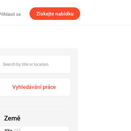
Získejte nabídku
Přihlásit se
Země
Vše
272