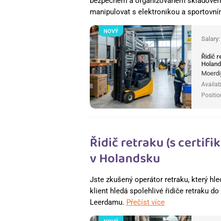
bezpečném a organizovaném skladovém p
manipulovat s elektronikou a sportovn
NOVÝ
Salary
Řidič 
Holan
Moerdi
Availab
Positio
Řidič retraku (s certi
v Holandsku
Jste zkušený operátor retraku, který hle
klient hledá spolehlivé řidiče retraku d
Leerdamu.
Přečíst více