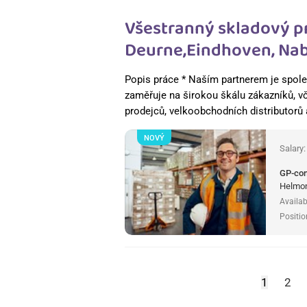
Všestranný skladový p
Deurne,Eindhoven, Nab
Popis práce * Naším partnerem je spole
zaměřuje na širokou škálu zákazníků, v
prodejců, velkoobchodních distributorů
NOVÝ
Salary
GP-co
Helmon
Availab
Positio
1
2