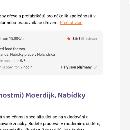
y dřeva a prefabrikátů pro několik společností v
lář nebo pracovník se dřevem.
Přečíst více
:
from 15,00€/h
star
3.8/5
(5 reviews)
ed food factory
lands, Nabídky práce v Holandsku
le positions:
5/5
check
n is open for:
7 hodin
Páry jsou přijímány
enostmi) Moerdijk, Nabídky
á společnost specializující se na skladování a
návané značky. Budete pracovat v moderním, čistém,