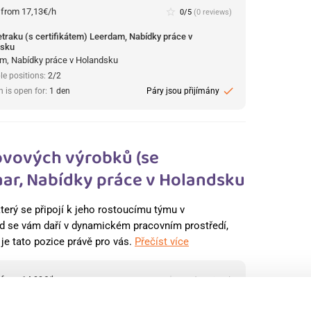
:
from 17,13€/h
star_border
0/5
(0 reviews)
retraku (s certifikátem) Leerdam, Nabídky práce v
dsku
m, Nabídky práce v Holandsku
le positions:
2/2
check
n is open for:
1 den
Páry jsou přijímány
ovových výrobků (se
ar, Nabídky práce v Holandsku
terý se připojí k jeho rostoucímu týmu v
 se vám daří v dynamickém pracovním prostředí,
, je tato pozice právě pro vás.
Přečíst více
:
from 14,99€/h
star_border
0/5
(0 reviews)
ník ve výrobě kovových výrobků (se zkušenostmi)