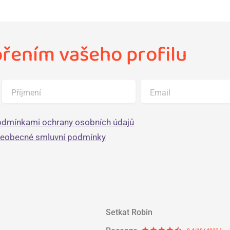
ořením vašeho profilu
Příjmení
Email
dmínkami ochrany osobních údajů
šeobecné smluvní podmínky
Setkat Robin
star
star
star
star
star_half