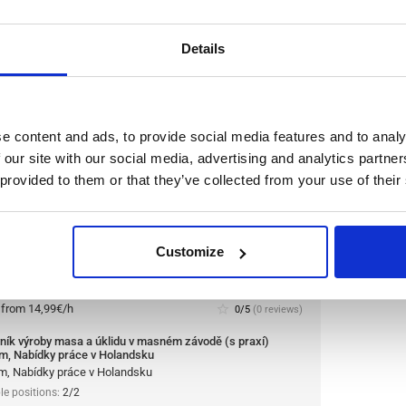
haar, Nabídky práce v Holandsku
haar, Nabídky práce v Holandsku
le positions:
2/2
Details
n is open for:
1 den
e content and ads, to provide social media features and to analy
 a úklidu v masném závodě (s
 our site with our social media, advertising and analytics partn
y práce v Holandsku
 provided to them or that they’ve collected from your use of their
inářské společnosti a jednomu z největších
ík výroby masa a úklidu. Společnost je známá
Customize
osti, inovací a důrazem na kvalitu.
Přečíst více
:
from 14,99€/h
star_border
0/5
(0 reviews)
ník výroby masa a úklidu v masném závodě (s praxí)
m, Nabídky práce v Holandsku
m, Nabídky práce v Holandsku
le positions:
2/2