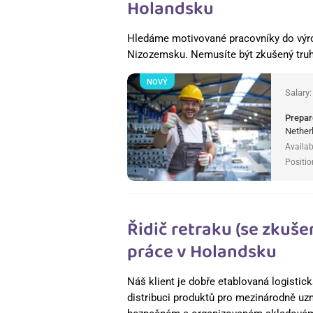
Holandsku
Hledáme motivované pracovníky do výrob
Nizozemsku. Nemusíte být zkušený truh
NOVÝ
Salary
Prepar
Nether
Availab
Positio
Řidič retraku (se zkuš
práce v Holandsku
Náš klient je dobře etablovaná logistick
distribuci produktů pro mezinárodně uz