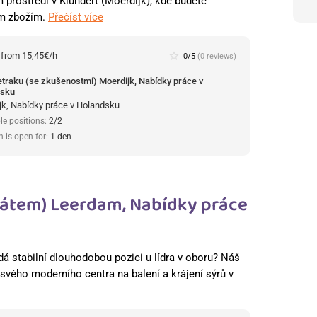
rostředí v Klundert (Moerdijk), kde budete
ím zbožím.
Přečíst více
:
from 15,45€/h
star_border
0/5
(0 reviews)
retraku (se zkušenostmi) Moerdijk, Nabídky práce v
dsku
jk, Nabídky práce v Holandsku
le positions:
2/2
n is open for:
1 den
fikátem) Leerdam, Nabídky práce
dá stabilní dlouhodobou pozici u lídra v oboru? Náš
o svého moderního centra na balení a krájení sýrů v