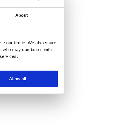
About
se our traffic. We also share
ers who may combine it with
 services.
Allow all