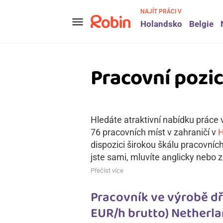
NAJÍT PRÁCI V
menu
Holandsko
Belgie
Pracovní pozic
Hledáte atraktivní nabídku práce v
76 pracovních míst v zahraničí v
H
dispozici širokou škálu pracovníc
jste sami, mluvíte anglicky nebo z
Přečíst více
Pracovník ve výrobě dře
EUR/h brutto) Netherla