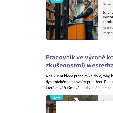
NOVÝ
Salary
Řidič 
Holan
Leerda
Availab
Positio
Pracovník ve výrobě k
zkušenostmi) Westerha
Náš klient hledá pracovníka do výroby, k
dynamickém pracovním prostředí. Pokud
které si váží týmové i individuální práce
NOVÝ
Salary
Pracov