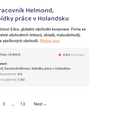
racovník Helmond,
ídky práce v Holandsku
čnost Edco, globální obchodní korporace. Firma se
četně obchodních řetězců, skladů, maloobchodů,
 a zásilkových obchodů.
Přečíst více
:
from 14,99€/h
star
4.3/5
(8 reviews)
nnect
d, Deurne,Eindhoven, Nabídky práce v Holandsku
le positions:
4/4
n is open for:
2 dní
3
…
13
Next
→