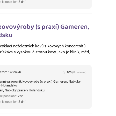
n is open for:
2 dní
kovovýroby (s praxí) Gameren,
dsku
 recyklaci neželezných kovů z kovových koncentrátů.
získává s vysokou čistotou kovy, jako je hliník, měď,
:
from 14,99€/h
star_border
0/5
(0 reviews)
anný pracovník kovovýroby (s praxí) Gameren, Nabídky
v Holandsku
n, Nabídky práce v Holandsku
le positions:
2/2
n is open for:
2 dní