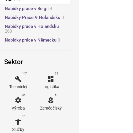
Nabídky práce v Belgii
4
Nabídky Práce V Holandsku
0
Nabídky práce v Holandsku
268
Nabídky práce v Německu
0
Sektor
147
75
build
dashboard
Technický
Logistika
35
5
settings
local_florist
Výroba
Zemědělský
10
accessibility
Služby