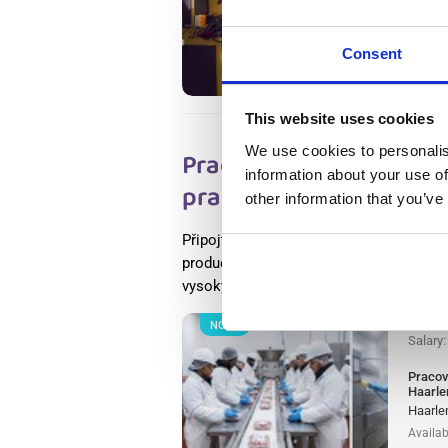
Wester
Wester
Availab
Consent
Positio
This website uses cookies
We use cookies to personalis
Pracovník výroby masa
information about your use of
praxí) Haarlem, Nabídk
other information that you’ve
Připojte se ke světově uznávané potrav
producentů masa v Evropě jako pracovn
vysokými standardy potravinové bezpečn
NOVÝ
Salary
Pracov
Haarle
Haarle
Availab