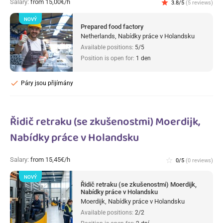
Salary:
from 15,00€/h
star
3.8/5
(5 reviews)
NOVÝ
Prepared food factory
Netherlands, Nabídky práce v Holandsku
Available positions:
5/5
Position is open for:
1 den
check
Páry jsou přijímány
Řidič retraku (se zkušenostmi) Moerdijk,
Nabídky práce v Holandsku
Salary:
from 15,45€/h
star_border
0/5
(0 reviews)
NOVÝ
Řidič retraku (se zkušenostmi) Moerdijk,
Nabídky práce v Holandsku
Moerdijk, Nabídky práce v Holandsku
Available positions:
2/2