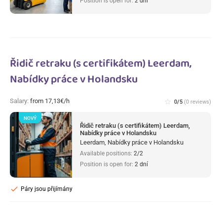
Position is open for:
2 dní
Řidič retraku (s certifikátem) Leerdam,
Nabídky práce v Holandsku
Salary:
from 17,13€/h
star_border
0/5
(0 reviews)
NOVÝ
Řidič retraku (s certifikátem) Leerdam,
Nabídky práce v Holandsku
Leerdam, Nabídky práce v Holandsku
Available positions:
2/2
Position is open for:
2 dní
check
Páry jsou přijímány