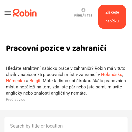
account_circle
menu
Získejte
PŘIHLÁSIT SE
nabídku
Pracovní pozice v zahraničí
Hledáte atraktivní nabídku práce v zahraničí? Robin má v tuto
chvíli v nabídce 76 pracovních míst v zahraničí v
Holandsku
,
Německu
a
Belgii
. Máte k dispozici širokou škálu pracovních
míst a nezáleží na tom, zda jste pár nebo jste sami, mluvíte
anglicky nebo znalosti angličtiny nemáte.
Přečíst více