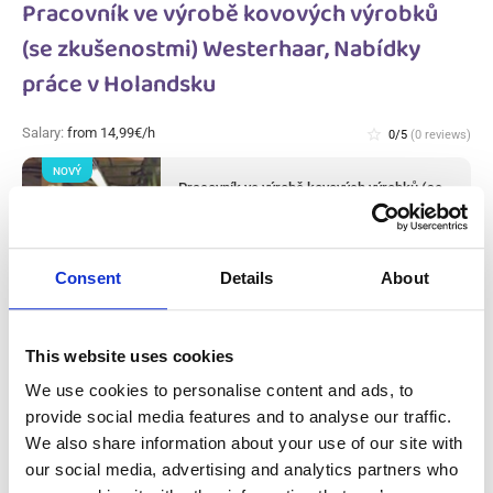
Pracovník ve výrobě kovových výrobků
(se zkušenostmi) Westerhaar, Nabídky
práce v Holandsku
Salary:
from 14,99€/h
star_border
0/5
(0 reviews)
NOVÝ
Pracovník ve výrobě kovových výrobků (se
zkušenostmi) Westerhaar, Nabídky práce
v Holandsku
Westerhaar, Nabídky práce v Holandsku
Available positions:
2/2
Consent
Details
About
Position is open for:
2 dní
This website uses cookies
We use cookies to personalise content and ads, to
provide social media features and to analyse our traffic.
Pracovník výroby masa a úklidu v masném
We also share information about your use of our site with
závodě (s praxí) Haarlem, Nabídky práce v
our social media, advertising and analytics partners who