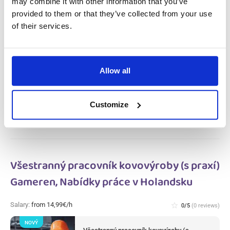
Holandsku
may combine it with other information that you’ve
provided to them or that they’ve collected from your use
of their services.
Salary:
from 14,99€/h
star_border
0/5
(0 reviews)
NOVÝ
Pracovník výroby masa a úklidu v
masném závodě (s praxí) Haarlem,
Nabídky práce v Holandsku
Allow all
Haarlem, Nabídky práce v Holandsku
Available positions:
2/2
Position is open for:
3 dní
Customize
Všestranný pracovník kovovýroby (s praxí)
Gameren, Nabídky práce v Holandsku
Salary:
from 14,99€/h
star_border
0/5
(0 reviews)
NOVÝ