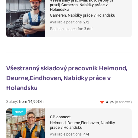
Všestranný pracovník kovovýroby (s
praxí) Gameren, Nabídky práce v
Holandsku
Gameren, Nabídky práce v Holandsku
Available positions:
2/2
Position is open for:
3 dní
Všestranný skladový pracovník Helmond,
Deurne,Eindhoven, Nabídky práce v
Holandsku
Salary:
from 14,99€/h
star
4.3/5
(8 reviews)
NOVÝ
GP-connect
Helmond, Deurne,Eindhoven, Nabídky
práce v Holandsku
Available positions:
4/4