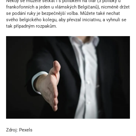
Někdy se můžete setkat i s polibkem na tvář (3 polibky u
frankofonních a jeden u vlámských Belgičanů), nicméně držet
se podání ruky je bezpečnější volba. Můžete také nechat
svého belgického kolegu, aby převzal iniciativu, a vyhnuli se
tak případným rozpakům.
Zdroj: Pexels