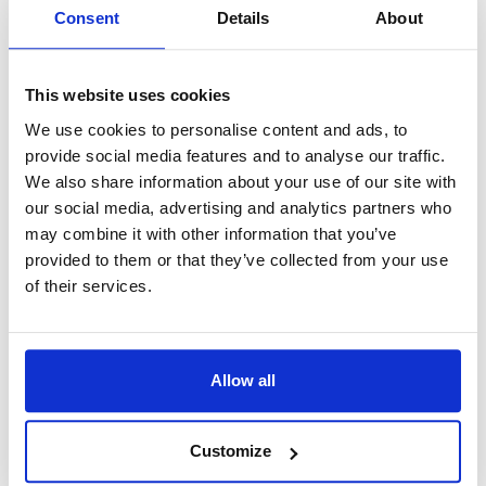
Zdroj: Pexels
Consent
Details
About
Pro zachování profesionality používejte Meneer/Mevrouw v
nizozemštině nebo Monsieur/Madame ve francouzštině
This website uses cookies
spolu s příjmením. Pokud si nejste jisti, můžete vždy použít
angličtinu (Mr, Mrs, Miss nebo Ms).
We use cookies to personalise content and ads, to
provide social media features and to analyse our traffic.
6. Oddělujte pracovní a soukromý
We also share information about your use of our site with
our social media, advertising and analytics partners who
život
may combine it with other information that you’ve
provided to them or that they’ve collected from your use
of their services.
Belgie zaujímá
celosvětově třetí místo
v oblasti struktury
rovnováhy mezi pracovním a soukromým životem, což
znamená, že míchání soukromého života a podnikání (nebo
jakéhokoli jiného typu práce) není vítáno. Proto se během
Allow all
pracovní doby zdržte diskusí o osobních záležitostech a
vyhněte se volání kolegům v mimopracovní době ohledně
pracovních záležitostí. Ve skutečnosti je pro zaměstnavatele
nezákonné volat svým zaměstnancům v době jejich volna.
Customize