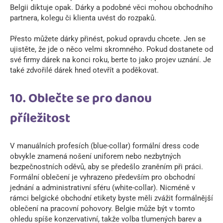
Belgii diktuje opak. Dárky a podobné věci mohou obchodního
partnera, kolegu či klienta uvést do rozpaků.
Přesto můžete dárky přinést, pokud opravdu chcete. Jen se
ujistěte, že jde o něco velmi skromného. Pokud dostanete od
své firmy dárek na konci roku, berte to jako projev uznání. Je
také zdvořilé dárek hned otevřít a poděkovat.
10. Oblečte se pro danou
příležitost
V manuálních profesích (blue-collar) formální dress code
obvykle znamená nošení uniforem nebo nezbytných
bezpečnostních oděvů, aby se předešlo zraněním při práci.
Formální oblečení je vyhrazeno především pro obchodní
jednání a administrativní sféru (white-collar). Nicméně v
rámci belgické obchodní etikety byste měli zvážit formálnější
oblečení na pracovní pohovory. Belgie může být v tomto
ohledu spíše konzervativní, takže volba tlumených barev a