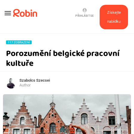
account_circle
menu
Získejte
PŘIHLÁSIT SE
nabídku
117 ZOBRAZENÍ
Porozumění belgické pracovní
kultuře
Szabolcs Szecsei
Author