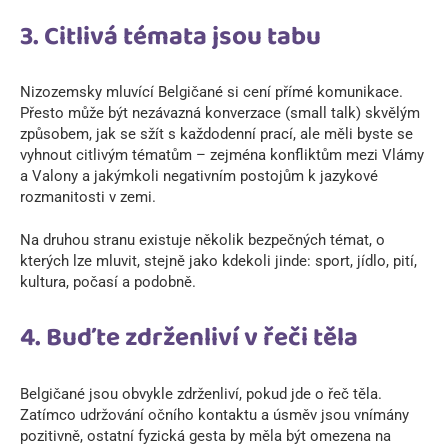
3. Citlivá témata jsou tabu
Nizozemsky mluvící Belgičané si cení přímé komunikace.
Přesto může být nezávazná konverzace (small talk) skvělým
způsobem, jak se sžít s každodenní prací, ale měli byste se
vyhnout citlivým tématům – zejména konfliktům mezi Vlámy
a Valony a jakýmkoli negativním postojům k jazykové
rozmanitosti v zemi.
Na druhou stranu existuje několik bezpečných témat, o
kterých lze mluvit, stejně jako kdekoli jinde: sport, jídlo, pití,
kultura, počasí a podobně.
4. Buďte zdrženliví v řeči těla
Belgičané jsou obvykle zdrženliví, pokud jde o řeč těla.
Zatímco udržování očního kontaktu a úsměv jsou vnímány
pozitivně, ostatní fyzická gesta by měla být omezena na