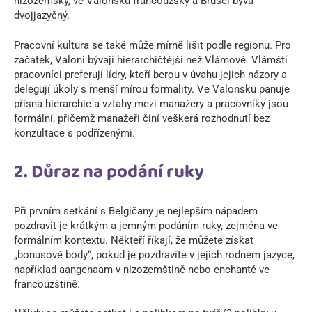
nizozemsky, ve Valonsku francouzsky a Brusel bývá
dvojjazyčný.
Pracovní kultura se také může mírně lišit podle regionu. Pro
začátek, Valoni bývají hierarchičtější než Vlámové. Vlámští
pracovníci preferují lídry, kteří berou v úvahu jejich názory a
delegují úkoly s menší mírou formality. Ve Valonsku panuje
přísná hierarchie a vztahy mezi manažery a pracovníky jsou
formální, přičemž manažeři činí veškerá rozhodnutí bez
konzultace s podřízenými.
2. Důraz na podání ruky
Při prvním setkání s Belgičany je nejlepším nápadem
pozdravit je krátkým a jemným podáním ruky, zejména ve
formálním kontextu. Někteří říkají, že můžete získat
„bonusové body“, pokud je pozdravíte v jejich rodném jazyce,
například aangenaam v nizozemštině nebo enchanté ve
francouzštině.