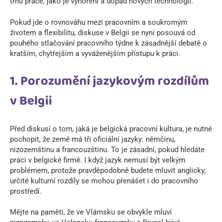
trhu práce, jako je vyhoření a dopad nových technologií.
Pokud jde o rovnováhu mezi pracovním a soukromým
životem a flexibilitu, diskuse v Belgii se nyní posouvá od
pouhého stlačování pracovního týdne k zásadnější debatě o
kratším, chytřejším a vyváženějším přístupu k práci.
1. Porozumění jazykovým rozdílům
v Belgii
Před diskusí o tom, jaká je belgická pracovní kultura, je nutné
pochopit, že země má tři oficiální jazyky: němčinu,
nizozemštinu a francouzštinu. To je zásadní, pokud hledáte
práci v belgické firmě. I když jazyk nemusí být velkým
problémem, protože pravděpodobně budete mluvit anglicky,
určité kulturní rozdíly se mohou přenášet i do pracovního
prostředí.
Mějte na paměti, že ve Vlámsku se obvykle mluví