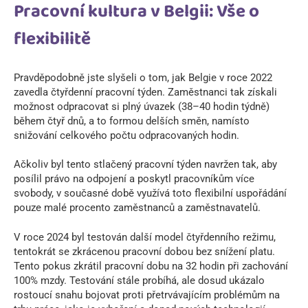
Pracovní kultura v Belgii: Vše o
flexibilitě
Pravděpodobně jste slyšeli o tom, jak Belgie v roce 2022
zavedla čtyřdenní pracovní týden. Zaměstnanci tak získali
možnost odpracovat si plný úvazek (38–40 hodin týdně)
během čtyř dnů, a to formou delších směn, namísto
snižování celkového počtu odpracovaných hodin.
Ačkoliv byl tento stlačený pracovní týden navržen tak, aby
posílil právo na odpojení a poskytl pracovníkům více
svobody, v současné době využívá toto flexibilní uspořádání
pouze malé procento zaměstnanců a zaměstnavatelů.
V roce 2024 byl testován další model čtyřdenního režimu,
tentokrát se zkrácenou pracovní dobou bez snížení platu.
Tento pokus zkrátil pracovní dobu na 32 hodin při zachování
100% mzdy. Testování stále probíhá, ale dosud ukázalo
rostoucí snahu bojovat proti přetrvávajícím problémům na