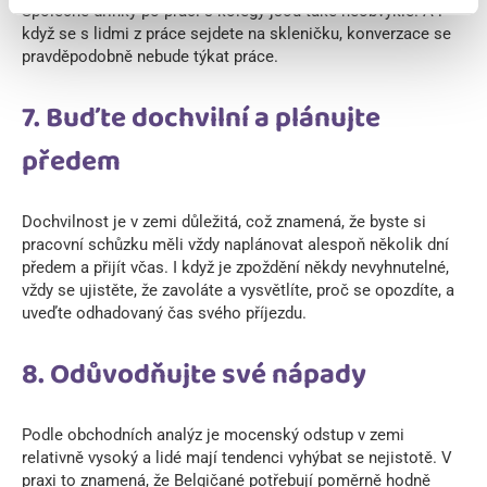
Společné drinky po práci s kolegy jsou také neobvyklé. A i
když se s lidmi z práce sejdete na skleničku, konverzace se
pravděpodobně nebude týkat práce.
7. Buďte dochvilní a plánujte
předem
Dochvilnost je v zemi důležitá, což znamená, že byste si
pracovní schůzku měli vždy naplánovat alespoň několik dní
předem a přijít včas. I když je zpoždění někdy nevyhnutelné,
vždy se ujistěte, že zavoláte a vysvětlíte, proč se opozdíte, a
uveďte odhadovaný čas svého příjezdu.
8. Odůvodňujte své nápady
Podle obchodních analýz je mocenský odstup v zemi
relativně vysoký a lidé mají tendenci vyhýbat se nejistotě. V
praxi to znamená, že Belgičané potřebují poměrně hodně