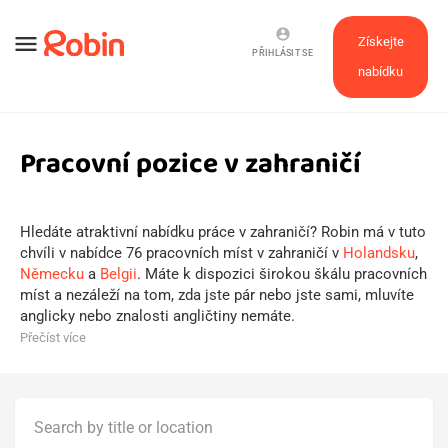
account_circle
menu
Získejte
PŘIHLÁSIT SE
nabídku
Pracovní pozice v zahraničí
Hledáte atraktivní nabídku práce v zahraničí? Robin má v tuto
chvíli v nabídce 76 pracovních míst v zahraničí v
Holandsku
,
Německu
a
Belgii
. Máte k dispozici širokou škálu pracovních
míst a nezáleží na tom, zda jste pár nebo jste sami, mluvíte
anglicky nebo znalosti angličtiny nemáte.
Přečíst více