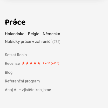
Práce
Holandsko
Belgie
Německo
Nabídky práce v zahraničí
(272)
Setkat Robin
Recenze
star
star
star
star
star_half
9.4/10 ( 4032 )
Blog
Referenční program
Ahoj AI – zjistěte kdo jsme