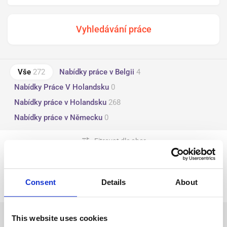
Vše
272
Nabídky práce v Belgii
4
Nabídky Práce V Holandsku
0
Nabídky práce v Holandsku
268
Nabídky práce v Německu
0
tune
Fitrovat dle obor
Nic nenalezeno
Consent
Details
About
This website uses cookies
Začněte s vytvořením vašeho profilu