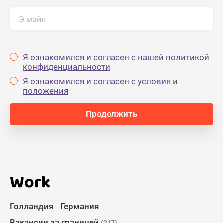
Э-майл
Я ознакомился и согласен с
нашей политикой
конфиденциальности
Я ознакомился и согласен с
yсловия и
положения
Work
Голландия
Германия
Вакансии за границей
(317)