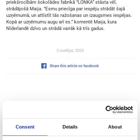
priekšrocībām šokolādes fabrikā ”LONKA” stāsta vēl,
strādājošā Maija. ”Esmu priecīga par iespēju strādāt šajā
uzņēmumā, un attīstīt tās ražošanas un izaugsmes iespējas.
Kopā ar uzņēmumu augu arī es.” komentē Maija, kura
Nīderlandē dzīvo un strādā vairāk kā trīs gadus.
2 ноября, 2025
Share this article on facebook
Consent
Details
About