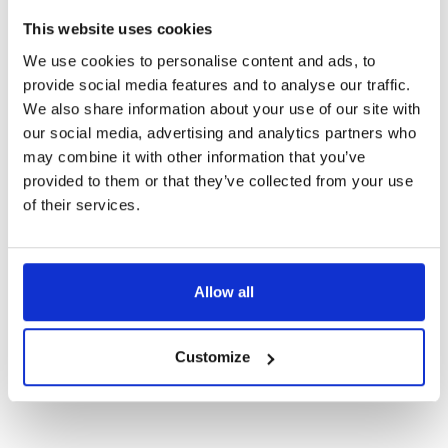
Vai es esmu piemērots/-a darbam
This website uses cookies
ārzemēs?
We use cookies to personalise content and ads, to
provide social media features and to analyse our traffic.
We also share information about your use of our site with
Vai esi labā fiziskā formā
our social media, advertising and analytics partners who
Motivēts/-a
may combine it with other information that you’ve
vēlies strādāt un dzīvot kopā ar cilvēkiem no dažādām
provided to them or that they’ve collected from your use
valstīm
of their services.
vēlies pelnīt vismaz 1750 eiro bruto mēnesī
Lieliski, Robin var Tev palīdzēt atrast darbu ārzemēs
Allow all
Lieliski, Robin var Tev palīdzēt atrast darbu ārzemēs
Customize
Saņem darba piedāvājumu