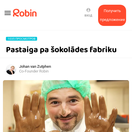
account_circle
Получить
menu
ВХОД
предложение
1035 ПРОСМОТРОВ
Pastaiga pa šokolādes fabriku
Johan van Zutphen
Co-Founder Robin