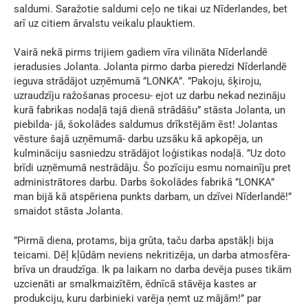
saldumi. Saražotie saldumi ceļo ne tikai uz Nīderlandes, bet
arī uz citiem ārvalstu veikalu plauktiem.
Vairā nekā pirms trijiem gadiem vīra vilināta Nīderlandē
ieradusies Jolanta. Jolanta pirmo darba pieredzi Nīderlandē
ieguva strādājot uzņēmumā ”LONKA”. ”Pakoju, šķiroju,
uzraudzīju ražošanas procesu- ejot uz darbu nekad nezināju
kurā fabrikas nodaļā tajā dienā strādāšu” stāsta Jolanta, un
piebilda- jā, šokolādes saldumus drīkstējām ēst! Jolantas
vēsture šajā uzņēmumā- darbu uzsāku kā apkopēja, un
kulmināciju sasniedzu strādājot loģistikas nodaļā. ”Uz doto
brīdi uzņēmumā nestrādāju. Šo pozīciju esmu nomainīju pret
administrātores darbu. Darbs šokolādes fabrikā ”LONKA”
man bijā kā atspēriena punkts darbam, un dzīvei Nīderlandē!”
smaidot stāsta Jolanta.
”Pirmā diena, protams, bija grūta, taču darba apstākļi bija
teicami. Dēļ kļūdām neviens nekritizēja, un darba atmosfēra-
brīva un draudzīga. Ik pa laikam no darba devēja puses tikām
uzcienāti ar smalkmaizītēm, ēdnīcā stāvēja kastes ar
produkciju, kuru darbinieki varēja ņemt uz mājām!” par