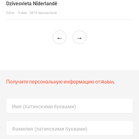
Dzīvesvieta Nīderlandē
Dzīve
9 мин
5874 просмотров
←
→
Получите персональную информацию от Robin.
Имя (латинскими буквами)
Фамилия (латинскими буквами)