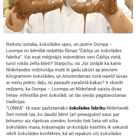
Riekstu izstaba, šokolādes upes, un jautrie Oompa –
Loompa no bērnībā redzētās filmas ”Čārlijs un šokolādes
fabrika”. Vai esat mēģinājis iedomāties sevi Čārlija vietā,
turot rokās zelta biļeti? Starpcitu, vai Jūs zinājāt ka katra
Nīderlandes iedzīvotāja mutē ik gadu izkūst ap pieciem
kilogramiem šokolādes, un Amsterdamas ostā iepeld laivas
ar vienu piekto daļu, no pasaulē saražotā kakao? Ir skaidri
redzams, ka Oompa – Loompa un Nīderlandi saista divas
lietas- mīlestība pret šokolādi, un tās senās pagatavošanas
tradīcijas.
”LONKA” tā sauc pazīstamāko
šokolādes fabriku
Nīderlandē.
Šeit notiek tas, ko daudzi bērni (arī pieaugušie) sauc par
brīnumu- aiz rūpnīcas sienām, formās tiek lieta vēl silta
šokolādes masa, krāsainajās un košājās kastītēs ik sekundi
iekrīt šokolādes konfektes, kā arī iepakoti citi šokolādes