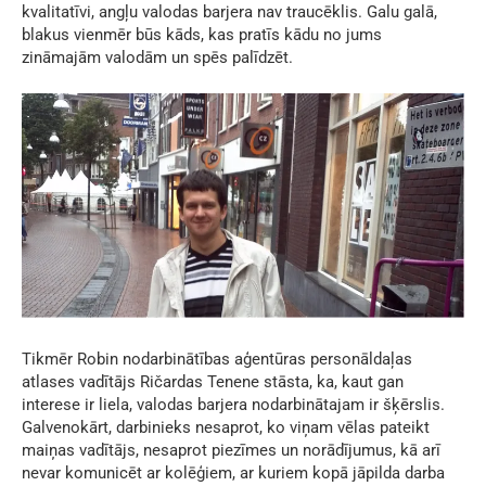
kvalitatīvi, angļu valodas barjera nav traucēklis. Galu galā,
blakus vienmēr būs kāds, kas pratīs kādu no jums
zināmajām valodām un spēs palīdzēt.
Tikmēr Robin nodarbinātības aģentūras personāldaļas
atlases vadītājs Ričardas Tenene stāsta, ka, kaut gan
interese ir liela, valodas barjera nodarbinātajam ir šķērslis.
Galvenokārt, darbinieks nesaprot, ko viņam vēlas pateikt
maiņas vadītājs, nesaprot piezīmes un norādījumus, kā arī
nevar komunicēt ar kolēģiem, ar kuriem kopā jāpilda darba