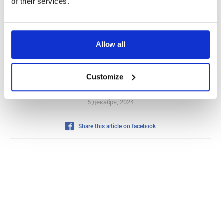
of their services.
Svarīgi:
• Svešvalodu apguvi veikt katru dienu. Optimāli – trīs valodas
nodarbības nedēļā, pārējās dienās veikt treniņu mājās.
• Teikumus veidot vieglāk būs izdomājot visu latviski un tad
Allow all
mēģināt to pārtulkot svešvalodā.
• Sākumā ir grūti veidot garus teikumus, tāpēc sākumā
jācenšas veidot īsus, skaidrus teikumus.
Customize
5 декабря, 2024
Share this article on facebook