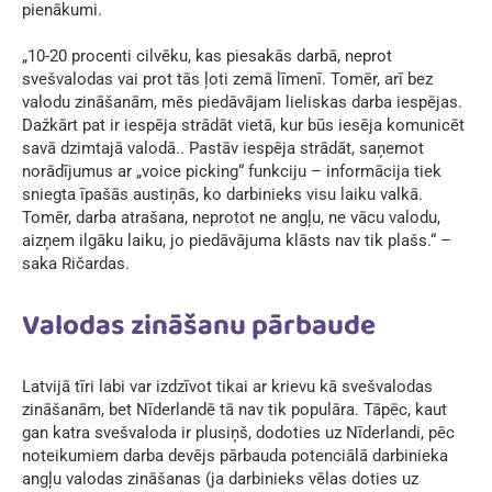
pienākumi.
„10-20 procenti cilvēku, kas piesakās darbā, neprot
svešvalodas vai prot tās ļoti zemā līmenī. Tomēr, arī bez
valodu zināšanām, mēs piedāvājam lieliskas darba iespējas.
Dažkārt pat ir iespēja strādāt vietā, kur būs iesēja komunicēt
savā dzimtajā valodā.. Pastāv iespēja strādāt, saņemot
norādījumus ar „voice picking“ funkciju – informācija tiek
sniegta īpašās austiņās, ko darbinieks visu laiku valkā.
Tomēr, darba atrašana, neprotot ne angļu, ne vācu valodu,
aizņem ilgāku laiku, jo piedāvājuma klāsts nav tik plašs.“ –
saka Ričardas.
Valodas zināšanu pārbaude
Latvijā tīri labi var izdzīvot tikai ar krievu kā svešvalodas
zināšanām, bet Nīderlandē tā nav tik populāra. Tāpēc, kaut
gan katra svešvaloda ir plusiņš, dodoties uz Nīderlandi, pēc
noteikumiem darba devējs pārbauda potenciālā darbinieka
angļu valodas zināšanas (ja darbinieks vēlas doties uz