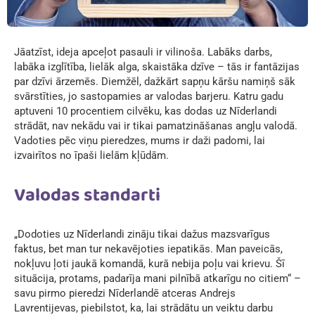
Jāatzīst, ideja apceļot pasauli ir vilinoša. Labāks darbs,
labāka izglītība, lielāk alga, skaistāka dzīve – tās ir fantāzijas
par dzīvi ārzemēs. Diemžēl, dažkārt sapņu kāršu namiņš sāk
svārstīties, jo sastopamies ar valodas barjeru. Katru gadu
aptuveni 10 procentiem cilvēku, kas dodas uz Nīderlandi
strādāt, nav nekādu vai ir tikai pamatzināšanas angļu valodā.
Vadoties pēc viņu pieredzes, mums ir daži padomi, lai
izvairītos no īpaši lielām kļūdām.
Valodas standarti
„Dodoties uz Nīderlandi zināju tikai dažus mazsvarīgus
faktus, bet man tur nekavējoties iepatikās. Man paveicās,
nokļuvu ļoti jaukā komandā, kurā nebija poļu vai krievu. Šī
situācija, protams, padarīja mani pilnībā atkarīgu no citiem“ –
savu pirmo pieredzi Nīderlandē atceras Andrejs
Lavrentijevas, piebilstot, ka, lai strādātu un veiktu darbu