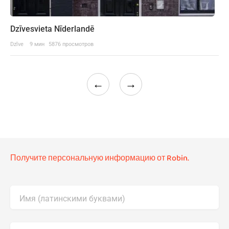
Dzīvesvieta Nīderlandē
Dzīve
9 мин
5876 просмотров
←
→
Получите персональную информацию от Robin.
Имя (латинскими буквами)