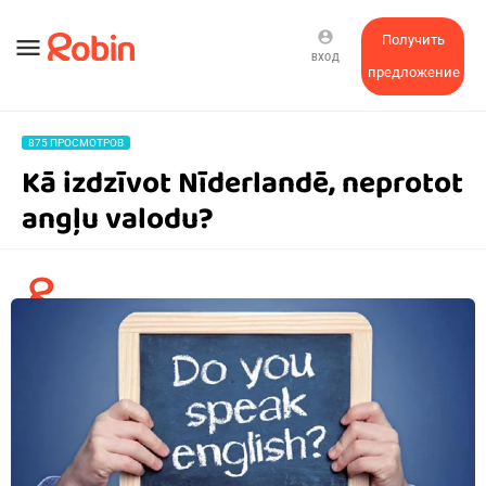
account_circle
Получить
menu
ВХОД
предложение
875 ПРОСМОТРОВ
Kā izdzīvot Nīderlandē, neprotot
angļu valodu?