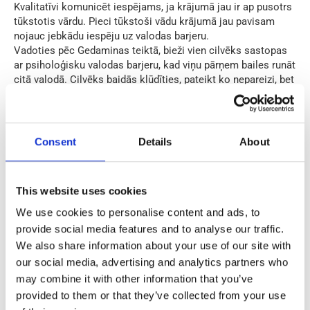
Kvalitatīvi komunicēt iespējams, ja krājumā jau ir ap pusotrs
tūkstotis vārdu. Pieci tūkstoši vādu krājumā jau pavisam
nojauc jebkādu iespēju uz valodas barjeru.
Vadoties pēc Gedaminas teiktā, bieži vien cilvēks sastopas
ar psiholoģisku valodas barjeru, kad viņu pārņem bailes runāt
citā valodā. Cilvēks baidās kļūdīties, pateikt ko nepareizi, bet
tad sanāk kautrīgi stāvēt klusumā. Ir jācenšas runāt, un, ja nu
pateiksiet kaut ko nepareizi, sarunbiedrs var palīdzēt un
izlabot.
Consent
Details
About
Iemācīšos, kad aizbraukšu
This website uses cookies
Pastāv iedomas, ka valodu būs vieglāk iemācīties pēc
We use cookies to personalise content and ads, to
aizbraukšanas, kad nonāksiet angliski runājošā vidē. Tomēr,
provide social media features and to analyse our traffic.
tā visticamāk nenotiks. Rūpnīcā vai ražošanā darbs parasti
notiek klusumā, tuklāt, kā jau minēts, kolektīvs sastāv no
We also share information about your use of our site with
tādiem pašiem ārzemju strādniekiem. Tāpēc vislabāk ir
our social media, advertising and analytics partners who
mēģināt apgūt valodu un vingrināties jau Latvijā esot, lai
may combine it with other information that you’ve
aizbraucot valodas barjera jau būtu salauzta.
provided to them or that they’ve collected from your use