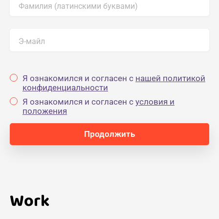
Фамилия (латинскими буквами)
Э-майл
Я ознакомился и согласен с
нашей политикой
конфиденциальности
Я ознакомился и согласен с
yсловия и
положения
Work