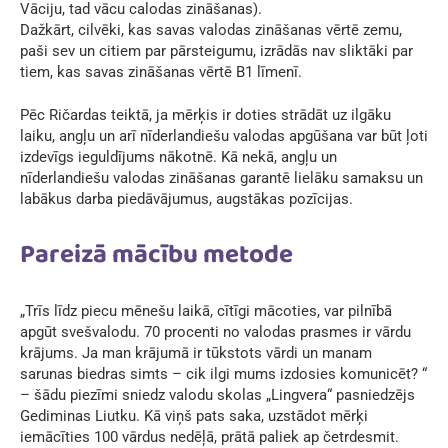
Vāciju, tad vācu calodas zināšanas).
Dažkārt, cilvēki, kas savas valodas zināšanas vērtē zemu,
paši sev un citiem par pārsteigumu, izrādās nav sliktāki par
tiem, kas savas zināšanas vērtē B1 līmenī.
Pēc Ričardas teiktā, ja mērķis ir doties strādāt uz ilgāku
laiku, angļu un arī nīderlandiešu valodas apgūšana var būt ļoti
izdevīgs ieguldījums nākotnē. Kā nekā, angļu un
nīderlandiešu valodas zināšanas garantē lielāku samaksu un
labākus darba piedāvājumus, augstākas pozīcijas.
Pareizā mācību metode
„Trīs līdz piecu mēnešu laikā, cītīgi mācoties, var pilnībā
apgūt svešvalodu. 70 procenti no valodas prasmes ir vārdu
krājums. Ja man krājumā ir tūkstots vārdi un manam
sarunas biedras simts – cik ilgi mums izdosies komunicēt? “
– šādu piezīmi sniedz valodu skolas „Lingvera“ pasniedzējs
Gediminas Liutku. Kā viņš pats saka, uzstādot mērķi
iemācīties 100 vārdus nedēļā, prātā paliek ap četrdesmit.