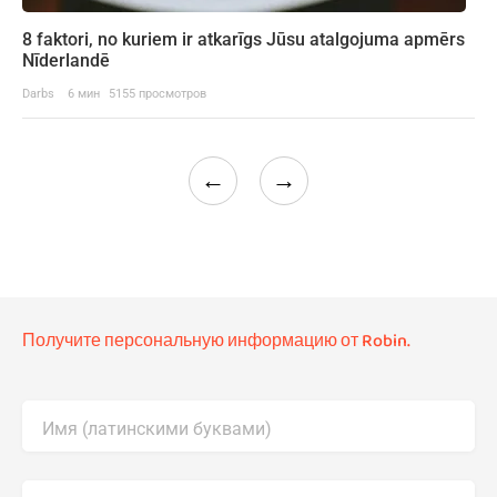
8 faktori, no kuriem ir atkarīgs Jūsu atalgojuma apmērs
Nīderlandē
Darbs
6 мин
5155 просмотров
←
→
Получите персональную информацию от Robin.
Имя (латинскими буквами)