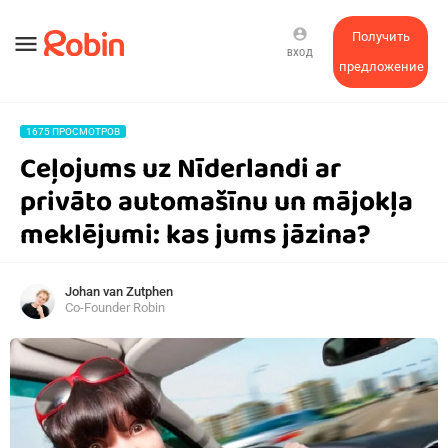
account_circle
Получить
menu
ВХОД
предложение
1675 ПРОСМОТРОВ
Ceļojums uz Nīderlandi ar
privāto automašīnu un mājokļa
meklējumi: kas jums jāzina?
Johan van Zutphen
Co-Founder Robin