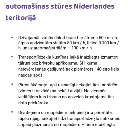
automašīnas stūres
Nīderlandes
teritorijā
Dzīvojamās zonās drīkst braukt ar ātrumu 50 km / h,
ārpus apdzīvotām vietām 80 km / h, lielceļā 100 km /
h, un uz automaģistrālēm – 130 km / h.
Transportlīdzekļa kustības laikā ir aizliegts izmantot
tālruni bez brīvroku aprīkojuma. Šī likuma
neievērošanas gadījumā tiek piemērots 140 eiro liels
naudas sods.
Pirms šķērsojot apli uzmanīgi sekojiet līdzi norādēm
(zīmes ir savādākas nekā Latvijā). Ne vienmēr
vadītājiem kas izbrauc no apļveida krustojama tiek
dota priekšroka.
Divriteņiem un mopēdiem tiek piešķirta prioritāte,
tāpēc rūpīgi sekojiet līdzi transportlīdzeķlu satiksmei.
It īpaši jāuzmanās no mopēdiem – tiem ir aizliegts