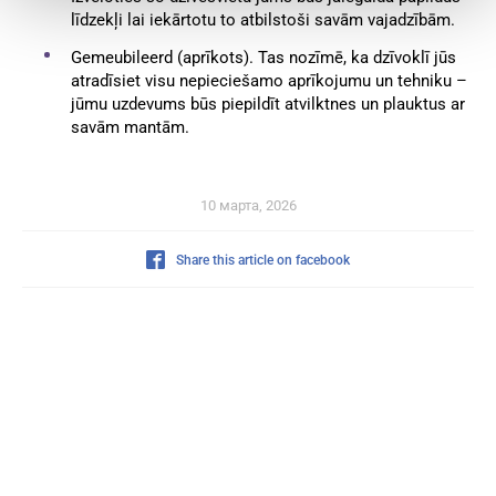
līdzekļi lai iekārtotu to atbilstoši savām vajadzībām.
Gemeubileerd (aprīkots). Tas nozīmē, ka dzīvoklī jūs
atradīsiet visu nepieciešamo aprīkojumu un tehniku –
jūmu uzdevums būs piepildīt atvilktnes un plauktus ar
savām mantām.
10 марта, 2026
Share this article on facebook