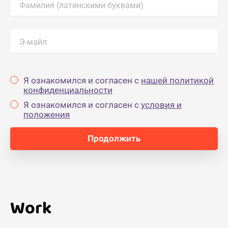
Фамилия (латинскими буквами)
Э-майл
Я ознакомился и согласен с
нашей политикой
конфиденциальности
Я ознакомился и согласен с
yсловия и
положения
Work