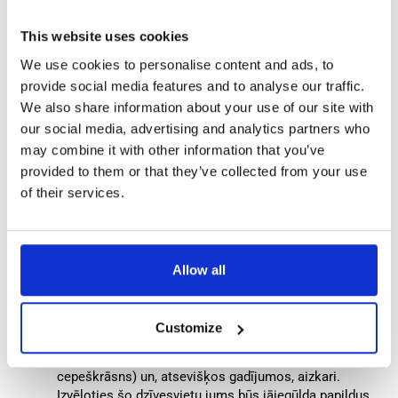
ar ārzemniekiem. Meklējot dzīvokli lielpilsētā jūs noteikti
pārsteigs nesamērojami augstās īres cenas. Saskaņā ar
This website uses cookies
jaunāko statistiku, divistabu dzīvokļa cena Amsterdamas
We use cookies to personalise content and ads, to
priekšpilsētā var svārtīties no 700 eiro mēnesī (mazākās
provide social media features and to analyse our traffic.
pilsētās īres cena ir mazāka), neieskaitot citus
pakalpojumus (internets, elektrība, ūdens, atkritumu
We also share information about your use of our site with
izvešana, u.c) – apmēram 150 eiro. Īres cena ir atkarīga no
our social media, advertising and analytics partners who
dzīvokļa ērtībām, kā piemēram:
may combine it with other information that you’ve
provided to them or that they’ve collected from your use
of their services.
Ongemeubileerd (neaprīkots). Šajā dzīvoklī nebūs
atrodams tepiķis, aizskari, nedz arī tehnika.
Visticamāk jums nāksies iegādāties visu
nepieciešamos sīkumus dzīvošanai, kā piem., durvju
Allow all
rokturus, dušas galvu, abažūrus, pakaramos, un pat
tualetes vāku.
Gestoffeerd (daļēji aprīkots). Šāda dzīvoklī varat
Customize
sagaidīt grīdas segumu, kā piem., laminātu vai paklāju,
šādu, tādu tehnika (visticamāk dzīvoklī nebūs pat
cepeškrāsns) un, atsevišķos gadījumos, aizkari.
Izvēloties šo dzīvesvietu jums būs jāiegūlda papildus