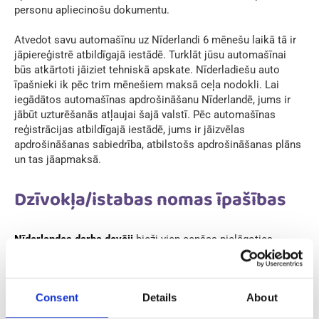
personu apliecinošu dokumentu.
Atvedot savu automašīnu uz Nīderlandi 6 mēnešu laikā tā ir
jāpiereģistrē atbildīgajā iestādē. Turklāt jūsu automašīnai
būs atkārtoti jāiziet tehniskā apskate. Nīderladiešu auto
īpašnieki ik pēc trim mēnešiem maksā ceļa nodokli. Lai
iegādātos automašīnas apdrošināšanu Nīderlandē, jums ir
jābūt uzturēšanās atļaujai šajā valstī. Pēc automašīnas
reģistrācijas atbildīgajā iestādē, jums ir jāizvēlas
apdrošināšanas sabiedrība, atbilstošs apdrošināšanas plāns
un tas jāapmaksā.
Dzīvokļa/istabas nomas īpašības
Nīderlandes darba devēji
bieži vien cenšas pielāgoties
darbinieku vajadzībām, un pirms ierašanās piedāvā izīrēt
dzīvokli, vai istabu. Tomēr, ja šāda veida piedāvājums nav
nepieciešams, tad individuālie dzīvesvietas meklējumi var
Consent
Details
About
izraisīt ”galvassāpes”. Lai gan holandieši brīvi runā angliski,
ne visi dzīvokļu, vai istabu izīrētāji būs gatavi īres saistībām