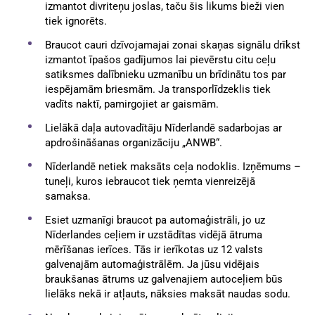
izmantot divriteņu joslas, taču šis likums bieži vien
tiek ignorēts.
Braucot cauri dzīvojamajai zonai skaņas signālu drīkst
izmantot īpašos gadījumos lai pievērstu citu ceļu
satiksmes dalībnieku uzmanību un brīdinātu tos par
iespējamām briesmām. Ja transporlīdzeklis tiek
vadīts naktī, pamirgojiet ar gaismām.
Lielākā daļa autovadītāju Nīderlandē sadarbojas ar
apdrošināšanas organizāciju „ANWB“.
Nīderlandē netiek maksāts ceļa nodoklis. Izņēmums –
tuneļi, kuros iebraucot tiek ņemta vienreizējā
samaksa.
Esiet uzmanīgi braucot pa automaģistrāli, jo uz
Nīderlandes ceļiem ir uzstādītas vidējā ātruma
mērīšanas ierīces. Tās ir ierīkotas uz 12 valsts
galvenajām automaģistrālēm. Ja jūsu vidējais
braukšanas ātrums uz galvenajiem autoceļiem būs
lielāks nekā ir atļauts, nāksies maksāt naudas sodu.