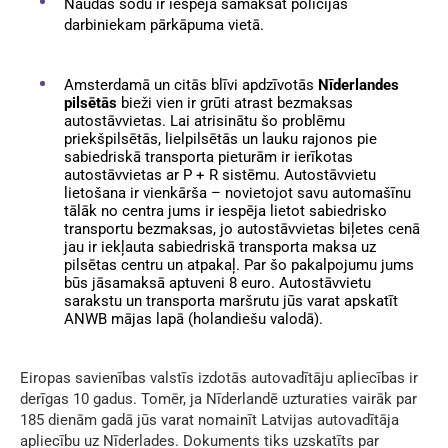
Naudas sodu ir iespēja samaksāt policijas
darbiniekam pārkāpuma vietā.
Amsterdamā un citās blīvi apdzīvotās
Nīderlandes
pilsētās
bieži vien ir grūti atrast bezmaksas
autostāvvietas. Lai atrisinātu šo problēmu
priekšpilsētās, lielpilsētās un lauku rajonos pie
sabiedriskā transporta pieturām ir ierīkotas
autostāvvietas ar P + R sistēmu. Autostāvvietu
lietošana ir vienkārša – novietojot savu automašīnu
tālāk no centra jums ir iespēja lietot sabiedrisko
transportu bezmaksas, jo autostāvvietas biļetes cenā
jau ir iekļauta sabiedriskā transporta maksa uz
pilsētas centru un atpakaļ. Par šo pakalpojumu jums
būs jāsamaksā aptuveni 8 euro. Autostāvvietu
sarakstu un transporta maršrutu jūs varat apskatīt
ANWB mājas lapā (holandiešu valodā).
Eiropas savienības valstīs izdotās autovadītāju apliecības ir
derīgas 10 gadus. Tomēr, ja Nīderlandē uzturaties vairāk par
185 dienām gadā jūs varat nomainīt Latvijas autovadītāja
apliecību uz Nīderlades. Dokuments tiks uzskatīts par