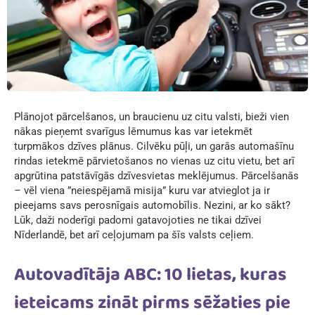
Plānojot pārcelšanos, un braucienu uz citu valsti, bieži vien
nākas pieņemt svarīgus lēmumus kas var ietekmēt
turpmākos dzīves plānus. Cilvēku pūļi, un garās automašīnu
rindas ietekmē pārvietošanos no vienas uz citu vietu, bet arī
apgrūtina patstāvīgās dzīvesvietas meklējumus. Pārcelšanās
– vēl viena ”neiespējamā misija” kuru var atvieglot ja ir
pieejams savs perosnīgais automobīlis. Nezini, ar ko sākt?
Lūk, daži noderīgi padomi gatavojoties ne tikai dzīvei
Nīderlandē, bet arī ceļojumam pa šīs valsts ceļiem.
Autovadītāja ABC: 10 lietas, kuras
ieteicams zināt pirms sēžaties pie